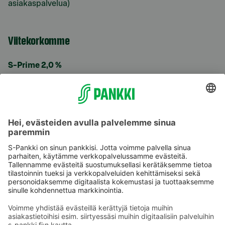
asiakaspalvelua)
Viitekorkomme
S-Prime 2,0 %
Käyttöehdot
Tietosuoja
Saavutettavuusseloste