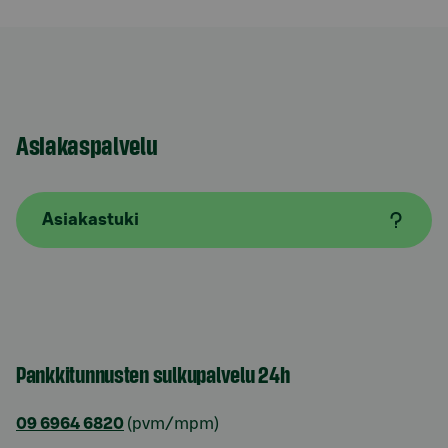
Asiakaspalvelu
Asiakastuki
Pankkitunnusten sulkupalvelu 24h
09 6964 6820
(pvm/mpm)