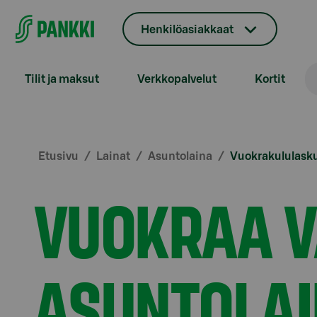
Siirry suoraan sisältöön
Henkilöasiakkaat
Tilit ja maksut
Verkkopalvelut
Kortit
Etusivu
Lainat
Asuntolaina
Vuokrakululasku
VUOKRAA V
ASUNTOLA