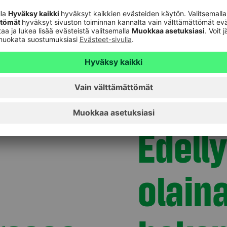
annuiteettilainaan, kun esimerkkikorko on
3,5 % ja laina-aika 25 vuotta. Tuloksessa
on huomioitu koron lisäksi tilinhoitomaksu
sekä lainan avausmaksu.
E­del­l
o­lai­n