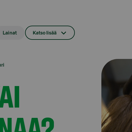
Lainat
Katso lisää
ri
AI
INAA?