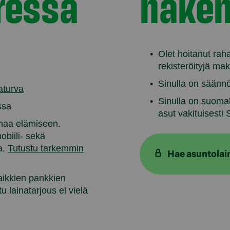
ressa
hakem
Olet hoitanut raha
rekisteröityjä mak
Sinulla on säännöl
aturva
Sinulla on suomal
ssa
asut vakituisesti
haa elämiseen.
obiili- sekä
a.
Tutustu tarkemmin
Hae asuntolai
aikkien pankkien
u lainatarjous ei vielä