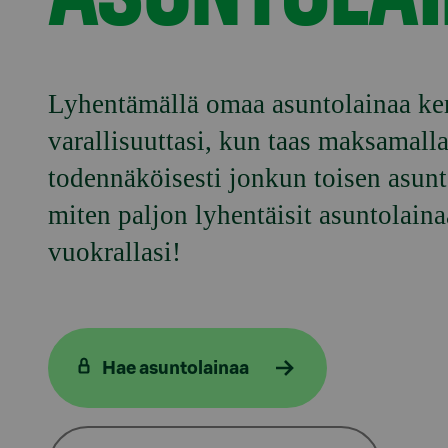
Lyhentämällä omaa asuntolainaa ker
varallisuuttasi, kun taas maksamall
todennäköisesti jonkun toisen asunto
miten paljon lyhentäisit asuntolaina
vuokrallasi!
Hae asuntolainaa