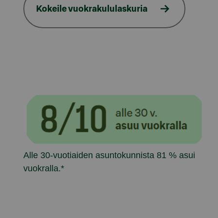
Kokeile vuokrakululaskuria
Alle 30-vuotiaiden asuntokunnista 81 % asui
vuokralla.*
Model.AnchorLinkTargetDescription vuokrakulul