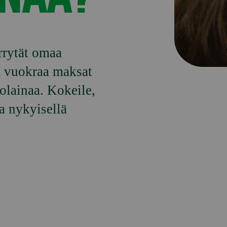
rytät omaa 
a vuokraa maksat 
lainaa. Kokeile, 
a nykyisellä 