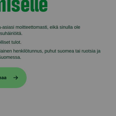
iselle
-asiasi moitteettomasti, eikä sinulla ole
suhäiriöitä.
liset tulot.
ainen henkilötunnus, puhut suomea tai ruotsia ja
 Suomessa.
naa