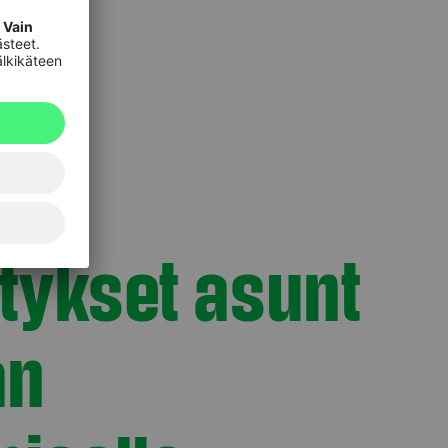
y­tyk­set a­sun­t
an