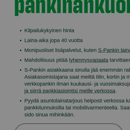
pähkinänkuo
Kilpailukykyinen hinta
Laina-aika jopa 40 vuotta
Monipuoliset lisäpalvelut, kuten
S-Pankin lain
Mahdollisuus pitää
lyhennysvapaata
tarvittae
S-Pankin asiakkaana sinulla jää enemmän ra
Asiakasomistajana saat meiltä tilin, kortin ja m
verkkopankin ilman kuukausi- ja vuosimaksuj
ja siirrä pankkiasiointisi meille verkossa
.
Pyydä asuntolainatarjous helposti verkossa k
pankkitunnuksilla tai mobiilivarmenteella. Saat
sido sinua mihinkään.