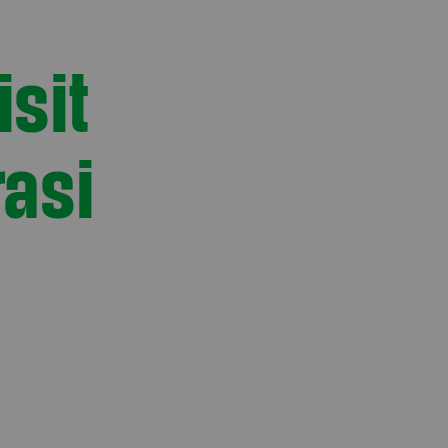
isit
asi