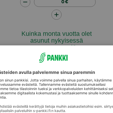
Kuinka monta vuotta olet
asunut nykyisessä
asunnossasi?
Laskuri kertoo kuinka paljon olisit voinut
maksaa asuntolainaa maksamiesi vuokrien
yhteissummalla. Laskurin tulos perustuu