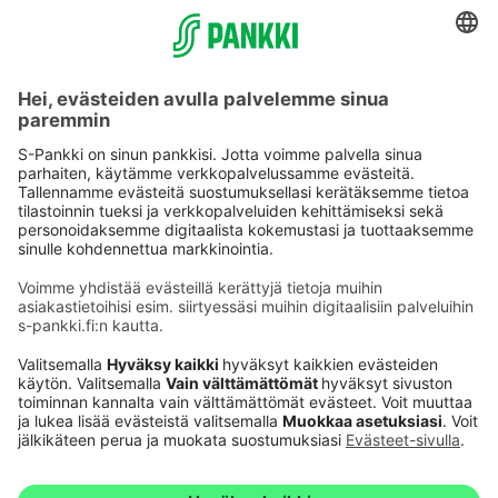
Käyttöehdot
Tietosuoja
Saavutettavuusseloste
Evästeet
Verkkopalvelujen käytön edellytykset
Ehdot ja muut asiakirjat