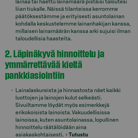
lainaa tai haettu lainamäärä pistäisi taloutesi
liian tiukalle. Näissä tilanteissa kerromme
päätöksestämme ja erityisesti asuntolainan
kohdalla keskustelemme lainanhakijan kanssa,
millaisen lainamäärän kanssa arki sujuisi ilman
taloudellisia haasteita.
2. Läpinäkyvä hinnoittelu ja
ymmärrettävää kieltä
pankkiasiointiin
Lainalaskureista ja hinnastosta näet kaikki
luottojen ja lainojen kulut selkeästi.
Sivuiltamme löydät myös esimerkkejä
erikokoisista lainoista. Vakuudellisissa
lainoissa, kuten asuntolainassa, lopullinen
hinnoittelu räätälöidään aina
asiakaskohtaisesti.
Tutustu