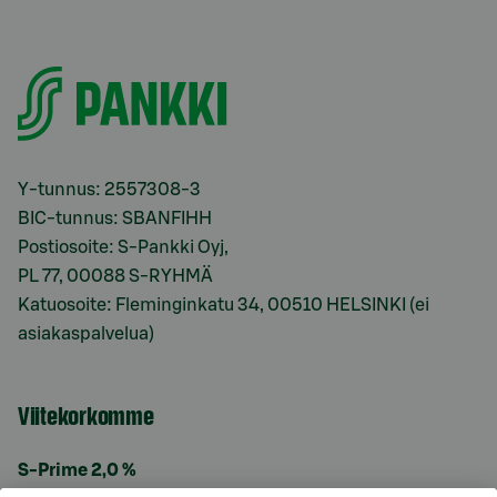
Y-tunnus: 2557308-3
BIC-tunnus: SBANFIHH
Postiosoite: S-Pankki Oyj,
PL 77, 00088 S-RYHMÄ
Katuosoite: Fleminginkatu 34, 00510 HELSINKI (ei
asiakaspalvelua)
Viitekorkomme
S-Prime 2,0 %