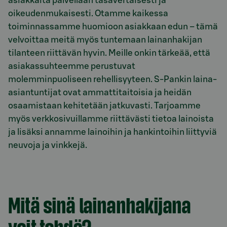
asiakkaita palvellaan tasavertaisesti ja
oikeudenmukaisesti. Otamme kaikessa
toiminnassamme huomioon asiakkaan edun – tämä
velvoittaa meitä myös tuntemaan lainanhakijan
tilanteen riittävän hyvin. Meille onkin tärkeää, että
asiakassuhteemme perustuvat
molemminpuoliseen rehellisyyteen. S-Pankin laina-
asiantuntijat ovat ammattitaitoisia ja heidän
osaamistaan kehitetään jatkuvasti. Tarjoamme
myös verkkosivuillamme riittävästi tietoa lainoista
ja lisäksi annamme lainoihin ja hankintoihin liittyviä
neuvoja ja vinkkejä.
Mitä sinä lainanhakijana