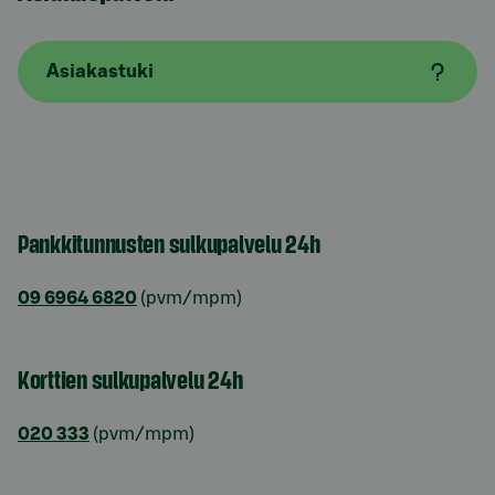
Asiakastuki
Pankkitunnusten sulkupalvelu 24h
09 6964 6820
(pvm/mpm)
Korttien sulkupalvelu 24h
020 333
(pvm/mpm)