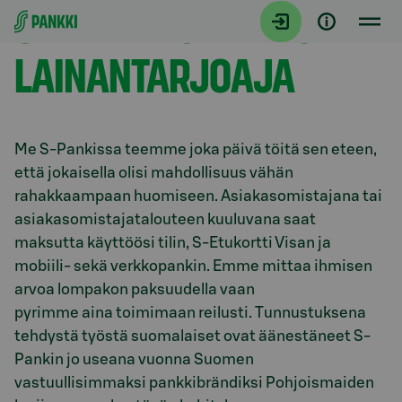
S-PANKKI ON REILU
Siirry suoraan sisältöön
LAINANTARJOAJA
Me S-Pankissa
teemme joka päivä töitä sen eteen,
että jokaisella olisi mahdollisuus vähän
rahakkaampaan huomiseen.
Asiakasomistajana tai
asiakasomistajatalouteen kuuluvana saat
maksutta käyttöösi tilin, S-Etukortti Visan ja
mobiili- sekä verkkopankin.
Emme mittaa ihmisen
arvoa lompakon paksuudella vaan
pyrimme
aina
toimimaan reilusti. Tunnustuksena
tehdystä työstä suomalaiset ovat äänestäneet S-
Pankin jo useana vuonna Suomen
vastuullisimmaksi pankkibrändiksi Pohjoismaiden