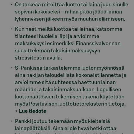
On tärkeää mitoittaa luotto tai laina juuri sinulle
sopivan kokoiseksi – rahaa pitää jäädä lainan
lyhennyksen jälkeen myös muuhun elämiseen.
Kun haet meiltä luottoa tai lainaa, katsomme
tilanteesi huolella läpi ja arvioimme
maksukykysi esimerkiksi Finanssivalvonnan
suositteleman takaisinmaksukyvyn
stressitestin avulla.
S-Pankissa tarkastelemme luotonmyönnössä
aina hakijan taloudellista kokonaistilannetta ja
arvioimme sitä suhteessa haettuun lainan
määrään ja takaisinmaksuaikaan. Lopullisen
luottopäätöksen tekemisen tukena käytetään
myös Positiivisen luottotietorekisterin tietoja.
Lue tiedote
Pankki joutuu tekemään myös kielteisiä
lainapäätöksiä. Aina ei ole hyvä hetki ottaa