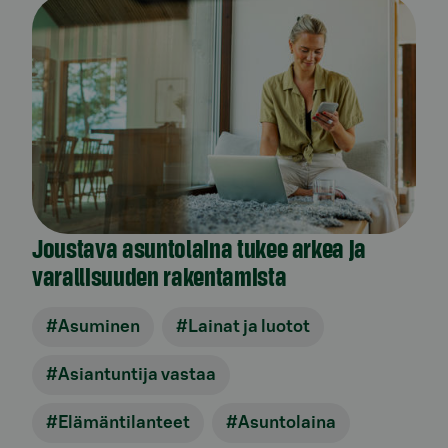
Joustava asuntolaina tukee arkea ja
varallisuuden rakentamista
#Asuminen
#Lainat ja luotot
#Asiantuntija vastaa
#Elämäntilanteet
#Asuntolaina