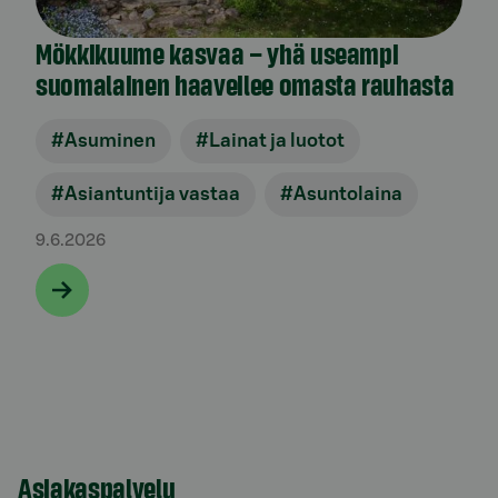
Mökkikuume kasvaa – yhä useampi
suomalainen haaveilee omasta rauhasta
#Asuminen
#Lainat ja luotot
#Asiantuntija vastaa
#Asuntolaina
9.6.2026
Asiakaspalvelu