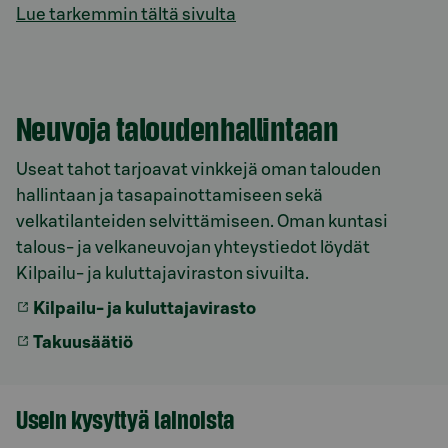
Lue tarkemmin tältä sivulta
Model.AnchorLinkTargetDescription Apua ja neuvoj
Neuvoja taloudenhallintaan
Useat tahot tarjoavat vinkkejä oman talouden
hallintaan ja tasapainottamiseen sekä
velkatilanteiden selvittämiseen. Oman kuntasi
talous- ja velkaneuvojan yhteystiedot löydät
Kilpailu- ja kuluttajaviraston sivuilta.
Kilpailu- ja kuluttajavirasto
Takuusäätiö
Usein kysyttyä lainoista