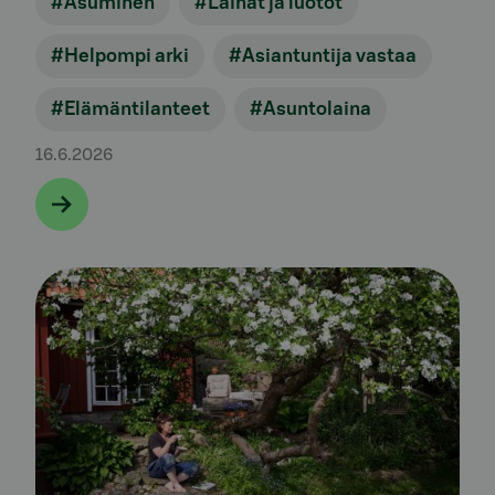
#Asuminen
#Lainat ja luotot
#Helpompi arki
#Asiantuntija vastaa
#Elämäntilanteet
#Asuntolaina
16.6.2026