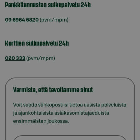
Pankkitunnusten sulkupalvelu 24h
09 6964 6820
(pvm/mpm)
Korttien sulkupalvelu 24h
020 333
(pvm/mpm)
Varmista, että tavoitamme sinut
Voit saada sähköpostiisi tietoa uusista palveluista
ja ajankohtaisista asiakasomistajaeduista
ensimmäisten joukossa.