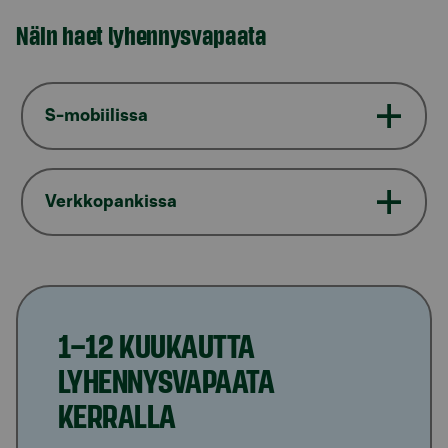
Näin haet lyhennysvapaata
S-mobiilissa
Verkkopankissa
1–12 KUUKAUTTA
LYHENNYSVAPAATA
KERRALLA