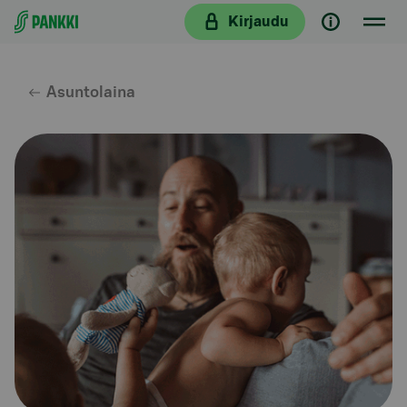
Siirry suoraan sisältöön
Kirjaudu
Asuntolaina