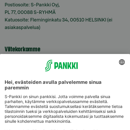
Postiosoite: S-Pankki Oyj,
PL 77, 00088 S-RYHMÄ
Katuosoite: Fleminginkatu 34, 00510 HELSINKI (ei
asiakaspalvelua)
Viitekorkomme
S-Prime 2,0 %
Käyttöehdot