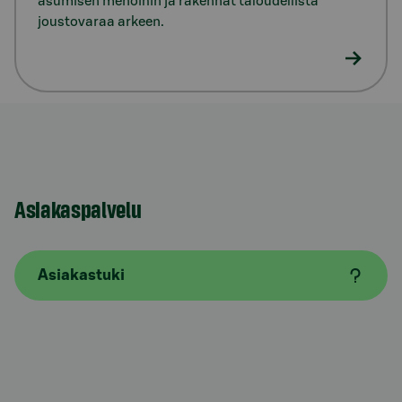
asumisen menoihin ja rakennat taloudellista
joustovaraa arkeen.
Asiakaspalvelu
Asiakastuki