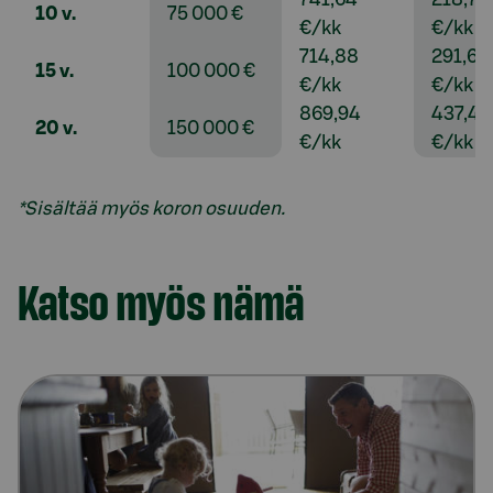
10 v.
75 000 €
€/kk
€/kk
714,88
291,68
15 v.
100 000 €
€/kk
€/kk
869,94
437,49
20 v.
150 000 €
€/kk
€/kk
*Sisältää myös koron osuuden.
Katso myös nämä