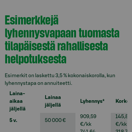
Esimerkkejä
lyhennysvapaan tuomasta
tilapäisestä rahallisesta
helpotuksesta
Esimerkit on laskettu 3,5 % kokonaiskorolla, kun
lyhennystapa on annuiteetti.
Laina-
Lainaa
aikaa
Lyhennys*
Korko
jäljellä
jäljellä
909,59
145,82
5 v.
50 000 €
€/kk
€/kk
741,64
218,74