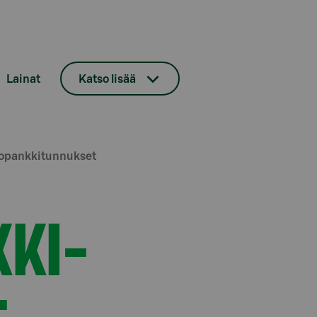
Lainat
Katso lisää
opankkitunnukset
KKI­