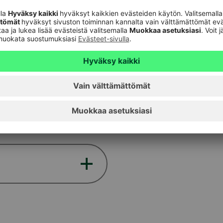
Verkkopankin salasana on itse keksimäsi 4-6 
Jos olet tilannut uuden salasanan postitse uno
saamallasi kertakäyttöisellä salasanalla ensi
yhteydessä pääset vaihtamaan kertakäyttöisen
salasanaksi.