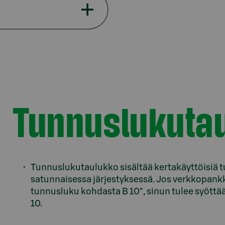
Tunnuslukuta
Tunnuslukutaulukko sisältää kertakäyttöisiä t
satunnaisessa järjestyksessä. Jos verkkopankk
tunnusluku kohdasta B 10", sinun tulee syöttää
10.