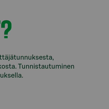
T
T?
täjätunnuksesta, 
kosta. Tunnistautuminen 
uksella.