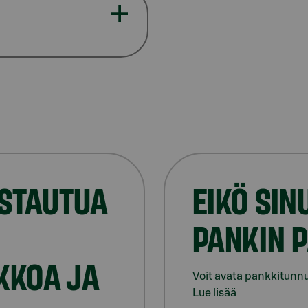
ISTAUTUA
EIKÖ SIN
PANKIN 
KKOA JA
Voit avata pankkitunnu
Lue lisää