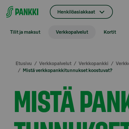
Siirry suoraan sisältöön
Henkilöasiakkaat
Tilit ja maksut
Verkkopalvelut
Kortit
Etusivu
Verkkopalvelut
Verkkopankki
Verkk
Mistä verkkopankkitunnukset koostuvat?
MISTÄ PAN