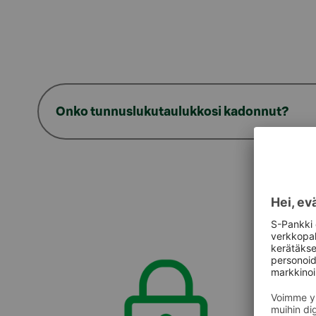
Onko tunnuslukutaulukkosi kadonnut?