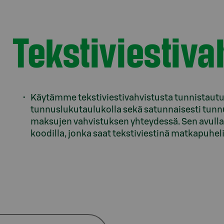
Tekstiviestiva
Käytämme tekstiviestivahvistusta tunnistaut
tunnuslukutaulukolla sekä satunnaisesti tunn
maksujen vahvistuksen yhteydessä. Sen avulla
koodilla, jonka saat tekstiviestinä matkapuhe