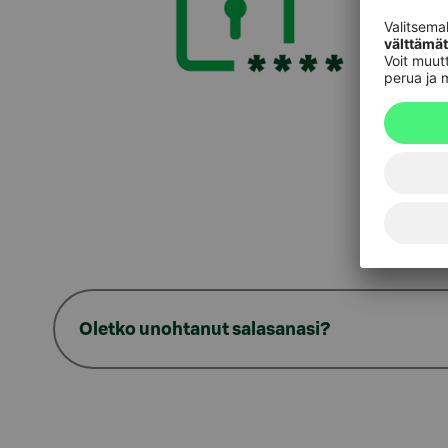
Oletko unohtanut salasanasi?