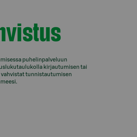
hvistus
umisessa puhelinpalveluun
uslukutaulukolla kirjautumisen tai
 vahvistat tunnistautumisen
limeesi.