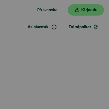
På svenska
Kirjaudu
Asiakastuki
Toimipaikat