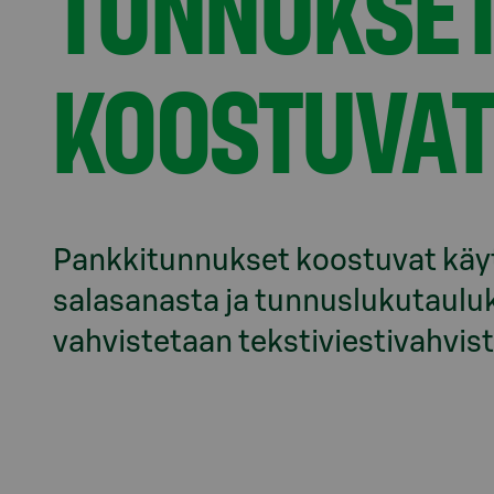
TUNNUKSE
KOOSTUVA
Pankkitunnukset koostuvat käyt
salasanasta ja tunnuslukutaulu
vahvistetaan tekstiviestivahvist