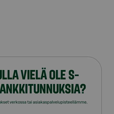
ULLA VIELÄ OLE S-
PANKKITUNNUKSIA?
kset verkossa tai asiakaspalvelupisteellämme.