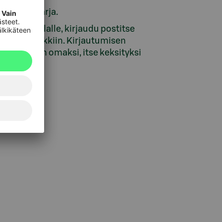
numeron sarja.
htuneen tilalle, kirjaudu postitse
n verkkopankkiin. Kirjautumisen
 salasanan omaksi, itse keksityksi