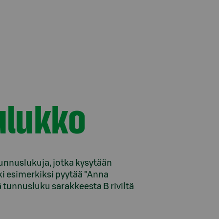
ulukko
unnuslukuja, jotka kysytään
i esimerkiksi pyytää "Anna
 tunnusluku sarakkeesta B riviltä