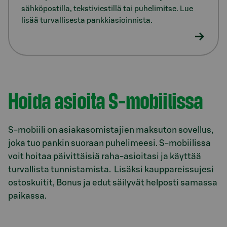
sähköpostilla, tekstiviestillä tai puhelimitse. Lue
lisää turvallisesta pankkiasioinnista.
Model.AnchorLinkTargetDescription #s-mobiili
Hoida asioita S-mobiilissa
S-mobiili on asiakasomistajien maksuton sovellus,
joka tuo pankin suoraan puhelimeesi. S-mobiilissa
voit hoitaa päivittäisiä raha-asioitasi ja käyttää
turvallista tunnistamista. Lisäksi kauppareissujesi
ostoskuitit, Bonus ja edut säilyvät helposti samassa
paikassa.