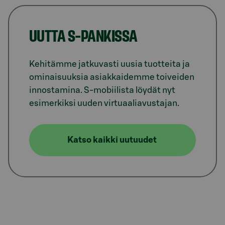
UUTTA S-PANKISSA
Kehitämme jatkuvasti uusia tuotteita ja
ominaisuuksia asiakkaidemme toiveiden
innostamina. S-mobiilista löydät nyt
esimerkiksi uuden virtuaaliavustajan.
Katso kaikki uutuudet
Model.AnchorLinkTargetDescription #tukea