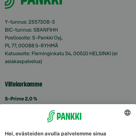
Y-tunnus: 2557308-3
BIC-tunnus: SBANFIHH
Postiosoite: S-Pankki Oyj,
PL 77, 00088 S-RYHMÄ
Katuosoite: Fleminginkatu 34, 00510 HELSINKI (ei
asiakaspalvelua)
Viitekorkomme
S-Prime 2,0 %