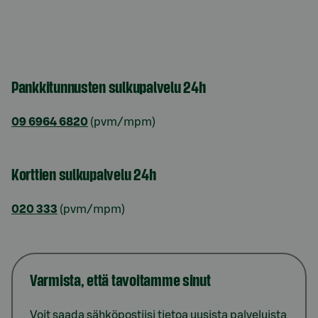
Pankkitunnusten sulkupalvelu 24h
09 6964 6820
(pvm/mpm)
Korttien sulkupalvelu 24h
020 333
(pvm/mpm)
Varmista, että tavoitamme sinut
Voit saada sähköpostiisi tietoa uusista palveluista