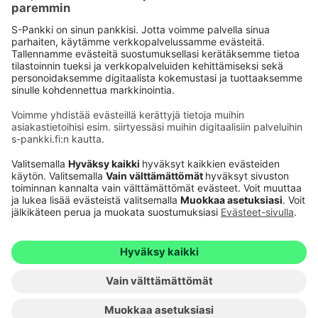
Käyttöehdot
Tietosuoja
Saavutettavuusseloste
Evästeet
Verkkopalvelujen käytön edellytykset
Ehdot ja muut asiakirjat
© S-Pankki
1