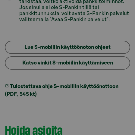
tarkistaa, voitko aktivoida pankkitoiminnot.
Jos sinulla ei ole S-Pankin tiliä tai
pankkitunnuksia, voit avata S-Pankin palvelut
valitsemalla "Avaa S-Pankin palvelut".
Lue S-mobiilin käyttöönoton ohjeet
Katso vinkit S-mobiilin käyttämiseen
Tulostettava ohje S-mobiilin käyttöönottoon
(PDF, 545 kt)
Model.AnchorLinkTargetDescription #verkkopankki
Hoida asioita