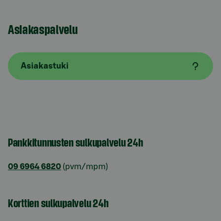
Asiakaspalvelu
Asiakastuki
Pankkitunnusten sulkupalvelu 24h
09 6964 6820
(pvm/mpm)
Korttien sulkupalvelu 24h