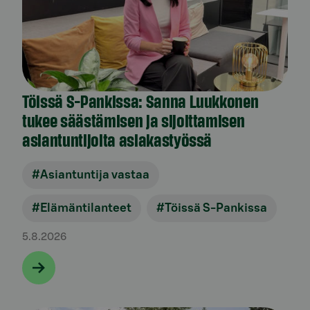
Töissä S-Pankissa: Sanna Luukkonen
tukee säästämisen ja sijoittamisen
asiantuntijoita asiakastyössä
#Asiantuntija vastaa
#Elämäntilanteet
#Töissä S-Pankissa
5.8.2026