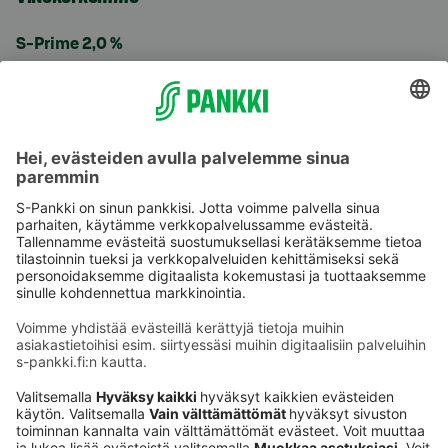
S-Prime 2,0 %
Käyttöehdot
Tietosuoja
Saavutettavuusseloste
Evästeet
Verkkopalvelujen käytön edellytykset