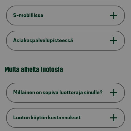
S-mobiilissa
Asiakaspalvelupisteessä
Muita aiheita luotosta
Millainen on sopiva luottoraja sinulle?
Luoton käytön kustannukset