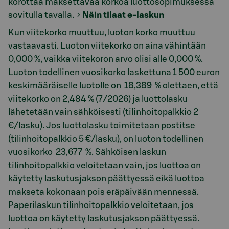
korottaa maksettavaa korkoa luottosopimuksessa
sovitulla tavalla.
Näin tilaat e-laskun
Kun viitekorko muuttuu, luoton korko muuttuu
vastaavasti. Luoton viitekorko on aina vähintään
0,000 %, vaikka viitekoron arvo olisi alle 0,000 %.
Luoton todellinen vuosikorko laskettuna 1 500 euron
keskimääräiselle luotolle on 18,389 % olettaen, että
viitekorko on 2,484 % (7/2026) ja luottolasku
lähetetään vain sähköisesti (tilinhoitopalkkio 2
€/lasku). Jos luottolasku toimitetaan postitse
(tilinhoitopalkkio 5 €/lasku), on luoton todellinen
vuosikorko 23,677 %. Sähköisen laskun
tilinhoitopalkkio veloitetaan vain, jos luottoa on
käytetty laskutusjakson päättyessä eikä luottoa
makseta kokonaan pois eräpäivään mennessä.
Paperilaskun tilinhoitopalkkio veloitetaan, jos
luottoa on käytetty laskutusjakson päättyessä.