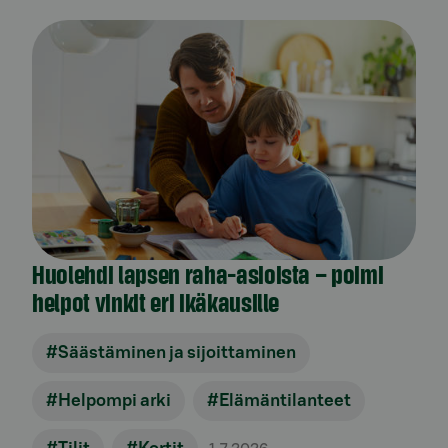
Huolehdi lapsen raha-asioista – poimi
helpot vinkit eri ikäkausille
#Säästäminen ja sijoittaminen
#Helpompi arki
#Elämäntilanteet