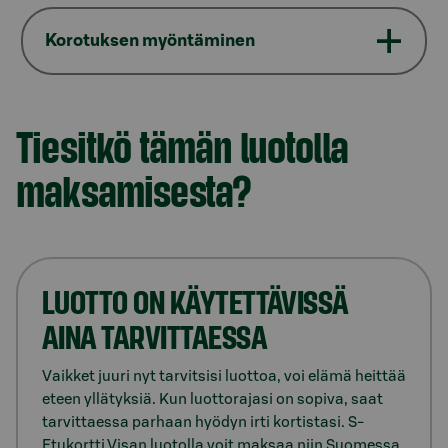
Korotuksen myöntäminen
Tiesitkö tämän luotolla
maksamisesta?
LUOTTO ON KÄYTETTÄVISSÄ
AINA TARVITTAESSA
Vaikket juuri nyt tarvitsisi luottoa, voi elämä heittää
eteen yllätyksiä. Kun luottorajasi on sopiva, saat
tarvittaessa parhaan hyödyn irti kortistasi. S-
Etukortti Visan luotolla voit maksaa niin Suomessa,