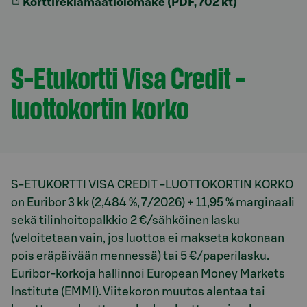
Korttireklamaatiolomake (PDF, 702 kt)
S-Etukortti Visa Credit -
luottokortin korko
Model.AnchorLinkTargetDescription korko
S-ETUKORTTI VISA CREDIT -LUOTTOKORTIN KORKO
on Euribor 3 kk (2,484 %, 7/2026) + 11,95 % marginaali
sekä tilinhoitopalkkio 2 €/sähköinen lasku
(veloitetaan vain, jos luottoa ei makseta kokonaan
pois eräpäivään mennessä) tai 5 €/paperilasku.
Euribor-korkoja hallinnoi European Money Markets
Institute (EMMI). Viitekoron muutos alentaa tai