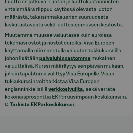
Luotto on jatkuva. Luoton ja luottokustannusten
yhteismäärä riippuu käytössä olevasta luoton
määrästä, takaisinmaksuerien suuruudesta,
laskutustavasta sekä luottosopimuksen kestosta.
Muutamme muussa valuutassa kuin euroissa
tekemäsi ostot ja nostot euroiksi Visa Europen
käyttämällä niin sanotulla valuutan tukkukurssilla,
johon lisätään
palveluhinnastomme
mukainen
valuuttalisä. Kurssi määräytyy sen päivän mukaan,
jolloin tapahtuma välittyy Visa Europelle. Visan
tukkukurssin voit tarkistaa Visa Europen
englanninkielisillä
verkkosivuilta
, sekä verrata
kokonaisprosenttia EKP:n uusimpaan keskikurssiin.
Tarkista EKP:n keskikurssi