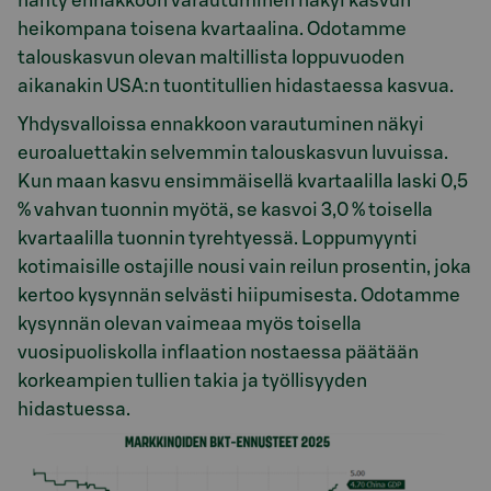
nähty ennakkoon varautuminen näkyi kasvun
heikompana toisena kvartaalina. Odotamme
talouskasvun olevan maltillista loppuvuoden
aikanakin USA:n tuontitullien hidastaessa kasvua.
Yhdysvalloissa ennakkoon varautuminen näkyi
euroaluettakin selvemmin talouskasvun luvuissa.
Kun maan kasvu ensimmäisellä kvartaalilla laski 0,5
% vahvan tuonnin myötä, se kasvoi 3,0 % toisella
kvartaalilla tuonnin tyrehtyessä. Loppumyynti
kotimaisille ostajille nousi vain reilun prosentin, joka
kertoo kysynnän selvästi hiipumisesta. Odotamme
kysynnän olevan vaimeaa myös toisella
vuosipuoliskolla inflaation nostaessa päätään
korkeampien tullien takia ja työllisyyden
hidastuessa.