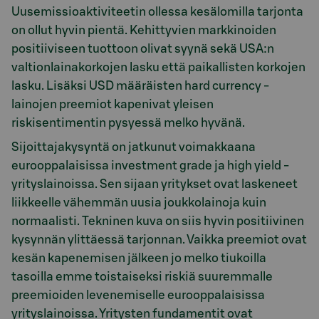
Uusemissioaktiviteetin ollessa kesälomilla tarjonta
on ollut hyvin pientä. Kehittyvien markkinoiden
positiiviseen tuottoon olivat syynä sekä USA:n
valtionlainakorkojen lasku että paikallisten korkojen
lasku. Lisäksi USD määräisten hard currency -
lainojen preemiot kapenivat yleisen
riskisentimentin pysyessä melko hyvänä.
Sijoittajakysyntä on jatkunut voimakkaana
eurooppalaisissa investment grade ja high yield -
yrityslainoissa. Sen sijaan yritykset ovat laskeneet
liikkeelle vähemmän uusia joukkolainoja kuin
normaalisti. Tekninen kuva on siis hyvin positiivinen
kysynnän ylittäessä tarjonnan. Vaikka preemiot ovat
kesän kapenemisen jälkeen jo melko tiukoilla
tasoilla emme toistaiseksi riskiä suuremmalle
preemioiden levenemiselle eurooppalaisissa
yrityslainoissa. Yritysten fundamentit ovat