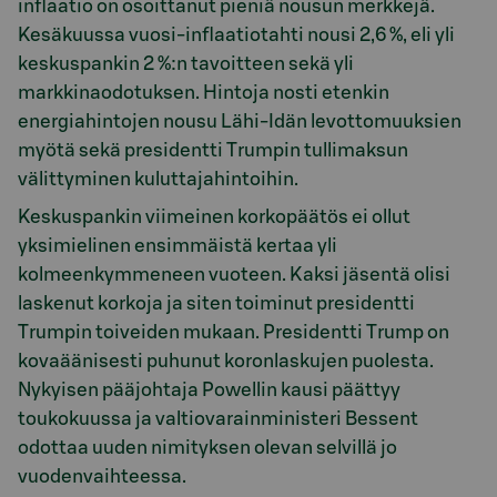
inflaatio on osoittanut pieniä nousun merkkejä.
Kesäkuussa vuosi-inflaatiotahti nousi 2,6 %, eli yli
keskuspankin 2 %:n tavoitteen sekä yli
markkinaodotuksen. Hintoja nosti etenkin
energiahintojen nousu Lähi-Idän levottomuuksien
myötä sekä presidentti Trumpin tullimaksun
välittyminen kuluttajahintoihin.
Keskuspankin viimeinen korkopäätös ei ollut
yksimielinen ensimmäistä kertaa yli
kolmeenkymmeneen vuoteen. Kaksi jäsentä olisi
laskenut korkoja ja siten toiminut presidentti
Trumpin toiveiden mukaan. Presidentti Trump on
kovaäänisesti puhunut koronlaskujen puolesta.
Nykyisen pääjohtaja Powellin kausi päättyy
toukokuussa ja valtiovarainministeri Bessent
odottaa uuden nimityksen olevan selvillä jo
vuodenvaihteessa.