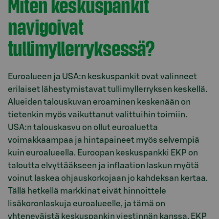
Miten keskuspankit
navigoivat
tullimyllerryksessä?
Euroalueen ja USA:n keskuspankit ovat valinneet
erilaiset lähestymistavat tullimyllerryksen keskellä.
Alueiden talouskuvan eroaminen keskenään on
tietenkin myös vaikuttanut valittuihin toimiin.
USA:n talouskasvu on ollut euroaluetta
voimakkaampaa ja hintapaineet myös selvempiä
kuin euroalueella. Euroopan keskuspankki EKP on
taloutta elvyttääkseen ja inflaation laskun myötä
voinut laskea ohjauskorkojaan jo kahdeksan kertaa.
Tällä hetkellä markkinat eivät hinnoittele
lisäkoronlaskuja euroalueelle, ja tämä on
yhteneväistä keskuspankin viestinnän kanssa. EKP