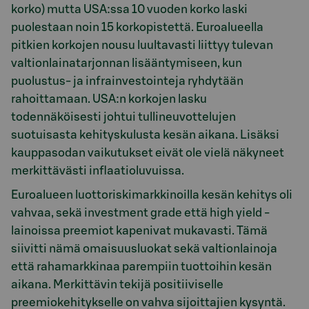
korko) mutta USA:ssa 10 vuoden korko laski
puolestaan noin 15 korkopistettä. Euroalueella
pitkien korkojen nousu luultavasti liittyy tulevan
valtionlainatarjonnan lisääntymiseen, kun
puolustus- ja infrainvestointeja ryhdytään
rahoittamaan. USA:n korkojen lasku
todennäköisesti johtui tullineuvottelujen
suotuisasta kehityskulusta kesän aikana. Lisäksi
kauppasodan vaikutukset eivät ole vielä näkyneet
merkittävästi inflaatioluvuissa.
Euroalueen luottoriskimarkkinoilla kesän kehitys oli
vahvaa, sekä investment grade että high yield -
lainoissa preemiot kapenivat mukavasti. Tämä
siivitti nämä omaisuusluokat sekä valtionlainoja
että rahamarkkinaa parempiin tuottoihin kesän
aikana. Merkittävin tekijä positiiviselle
preemiokehitykselle on vahva sijoittajien kysyntä.