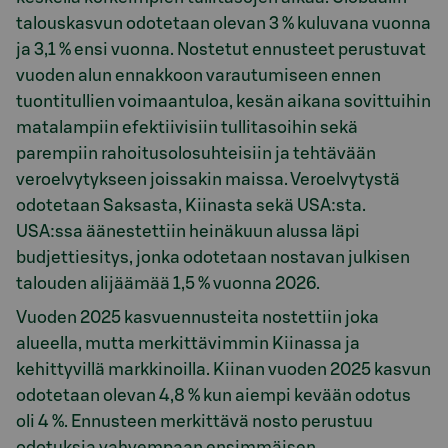
talouskasvun odotetaan olevan 3 % kuluvana vuonna
ja 3,1 % ensi vuonna. Nostetut ennusteet perustuvat
vuoden alun ennakkoon varautumiseen ennen
tuontitullien voimaantuloa, kesän aikana sovittuihin
matalampiin efektiivisiin tullitasoihin sekä
parempiin rahoitusolosuhteisiin ja tehtävään
veroelvytykseen joissakin maissa. Veroelvytystä
odotetaan Saksasta, Kiinasta sekä USA:sta.
USA:ssa äänestettiin heinäkuun alussa läpi
budjettiesitys, jonka odotetaan nostavan julkisen
talouden alijäämää 1,5 % vuonna 2026.
Vuoden 2025 kasvuennusteita nostettiin joka
alueella, mutta merkittävimmin Kiinassa ja
kehittyvillä markkinoilla. Kiinan vuoden 2025 kasvun
odotetaan olevan 4,8 % kun aiempi kevään odotus
oli 4 %. Ennusteen merkittävä nosto perustuu
odotuksia vahvempaan ensimmäisen