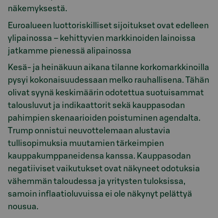
näkemyksestä.
Euroalueen luottoriskilliset sijoitukset ovat edelleen
ylipainossa – kehittyvien markkinoiden lainoissa
jatkamme pienessä alipainossa
Kesä- ja heinäkuun aikana tilanne korkomarkkinoilla
pysyi kokonaisuudessaan melko rauhallisena. Tähän
olivat syynä keskimäärin odotettua suotuisammat
talousluvut ja indikaattorit sekä kauppasodan
pahimpien skenaarioiden poistuminen agendalta.
Trump onnistui neuvottelemaan alustavia
tullisopimuksia muutamien tärkeimpien
kauppakumppaneidensa kanssa. Kauppasodan
negatiiviset vaikutukset ovat näkyneet odotuksia
vähemmän taloudessa ja yritysten tuloksissa,
samoin inflaatioluvuissa ei ole näkynyt pelättyä
nousua.