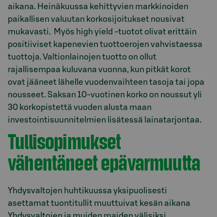
aikana. Heinäkuussa kehittyvien markkinoiden
paikallisen valuutan korkosijoitukset nousivat
mukavasti. Myös high yield -tuotot olivat erittäin
positiiviset kapenevien tuottoerojen vahvistaessa
tuottoja. Valtionlainojen tuotto on ollut
rajallisempaa kuluvana vuonna, kun pitkät korot
ovat jääneet lähelle vuodenvaihteen tasoja tai jopa
nousseet. Saksan 10-vuotinen korko on noussut yli
30 korkopistettä vuoden alusta maan
investointisuunnitelmien lisätessä lainatarjontaa.
Tullisopimukset
vähentäneet epävarmuutta
Yhdysvaltojen huhtikuussa yksipuolisesti
asettamat tuontitullit muuttuivat kesän aikana
Yhdysvaltojen ja muiden maiden välisiksi