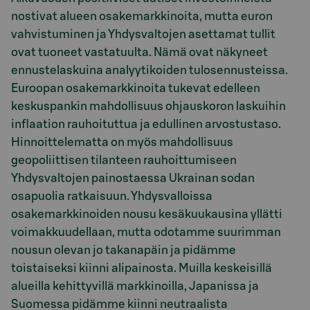
nostivat alueen osakemarkkinoita, mutta euron
vahvistuminen ja Yhdysvaltojen asettamat tullit
ovat tuoneet vastatuulta. Nämä ovat näkyneet
ennustelaskuina analyytikoiden tulosennusteissa.
Euroopan osakemarkkinoita tukevat edelleen
keskuspankin mahdollisuus ohjauskoron laskuihin
inflaation rauhoituttua ja edullinen arvostustaso.
Hinnoittelematta on myös mahdollisuus
geopoliittisen tilanteen rauhoittumiseen
Yhdysvaltojen painostaessa Ukrainan sodan
osapuolia ratkaisuun. Yhdysvalloissa
osakemarkkinoiden nousu kesäkuukausina yllätti
voimakkuudellaan, mutta odotamme suurimman
nousun olevan jo takanapäin ja pidämme
toistaiseksi kiinni alipainosta. Muilla keskeisillä
alueilla kehittyvillä markkinoilla, Japanissa ja
Suomessa pidämme kiinni neutraalista