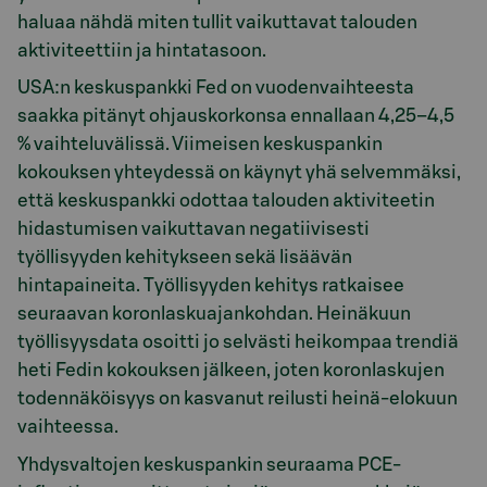
haluaa nähdä miten tullit vaikuttavat talouden
aktiviteettiin ja hintatasoon.
USA:n keskuspankki Fed on vuodenvaihteesta
saakka pitänyt ohjauskorkonsa ennallaan 4,25–4,5
% vaihteluvälissä. Viimeisen keskuspankin
kokouksen yhteydessä on käynyt yhä selvemmäksi,
että keskuspankki odottaa talouden aktiviteetin
hidastumisen vaikuttavan negatiivisesti
työllisyyden kehitykseen sekä lisäävän
hintapaineita. Työllisyyden kehitys ratkaisee
seuraavan koronlaskuajankohdan. Heinäkuun
työllisyysdata osoitti jo selvästi heikompaa trendiä
heti Fedin kokouksen jälkeen, joten koronlaskujen
todennäköisyys on kasvanut reilusti heinä-elokuun
vaihteessa.
Yhdysvaltojen keskuspankin seuraama PCE-