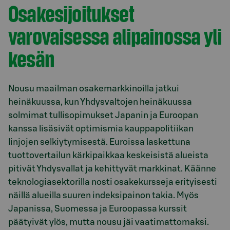
Osakesijoitukset
varovaisessa alipainossa yli
kesän
Nousu maailman osakemarkkinoilla jatkui
heinäkuussa, kun Yhdysvaltojen heinäkuussa
solmimat tullisopimukset Japanin ja Euroopan
kanssa lisäsivät optimismia kauppapolitiikan
linjojen selkiytymisestä. Euroissa laskettuna
tuottovertailun kärkipaikkaa keskeisistä alueista
pitivät Yhdysvallat ja kehittyvät markkinat. Käänne
teknologiasektorilla nosti osakekursseja erityisesti
näillä alueilla suuren indeksipainon takia. Myös
Japanissa, Suomessa ja Euroopassa kurssit
päätyivät ylös, mutta nousu jäi vaatimattomaksi.