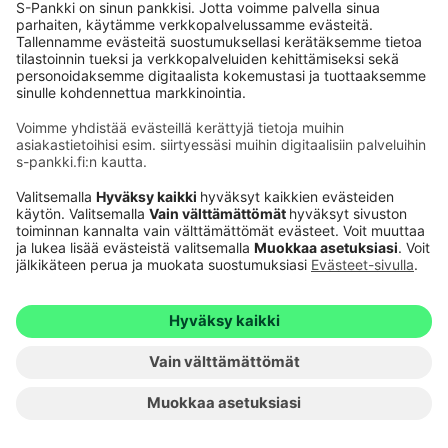
#S-Pankki Näkemys
#Asiantuntija vastaa
12.5.2026
1