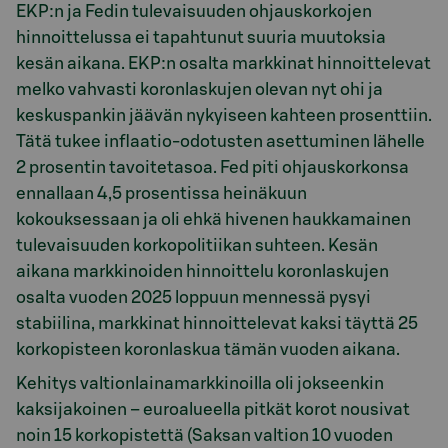
EKP:n ja Fedin tulevaisuuden ohjauskorkojen
hinnoittelussa ei tapahtunut suuria muutoksia
kesän aikana. EKP:n osalta markkinat hinnoittelevat
melko vahvasti koronlaskujen olevan nyt ohi ja
keskuspankin jäävän nykyiseen kahteen prosenttiin.
Tätä tukee inflaatio-odotusten asettuminen lähelle
2 prosentin tavoitetasoa. Fed piti ohjauskorkonsa
ennallaan 4,5 prosentissa heinäkuun
kokouksessaan ja oli ehkä hivenen haukkamainen
tulevaisuuden korkopolitiikan suhteen. Kesän
aikana markkinoiden hinnoittelu koronlaskujen
osalta vuoden 2025 loppuun mennessä pysyi
stabiilina, markkinat hinnoittelevat kaksi täyttä 25
korkopisteen koronlaskua tämän vuoden aikana.
Kehitys valtionlainamarkkinoilla oli jokseenkin
kaksijakoinen – euroalueella pitkät korot nousivat
noin 15 korkopistettä (Saksan valtion 10 vuoden