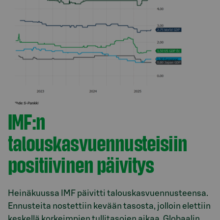
IMF:n
talouskasvuennusteisiin
positiivinen päivitys
Heinäkuussa IMF päivitti talouskasvuennusteensa.
Ennusteita nostettiin kevään tasosta, jolloin elettiin
keskellä korkeimpien tullitasojen aikaa. Globaalin