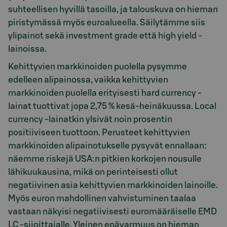
suhteellisen hyvillä tasoilla, ja talouskuva on hieman
piristymässä myös euroalueella. Säilytämme siis
ylipainot sekä investment grade että high yield -
lainoissa.
Kehittyvien markkinoiden puolella pysymme
edelleen alipainossa, vaikka kehittyvien
markkinoiden puolella erityisesti hard currency -
lainat tuottivat jopa 2,75 % kesä-heinäkuussa. Local
currency -lainatkin ylsivät noin prosentin
positiiviseen tuottoon. Perusteet kehittyvien
markkinoiden alipainotukselle pysyvät ennallaan:
näemme riskejä USA:n pitkien korkojen nousulle
lähikuukausina, mikä on perinteisesti ollut
negatiivinen asia kehittyvien markkinoiden lainoille.
Myös euron mahdollinen vahvistuminen taalaa
vastaan näkyisi negatiivisesti euromääräiselle EMD
LC -sijoittajalle. Yleinen epävarmuus on hieman