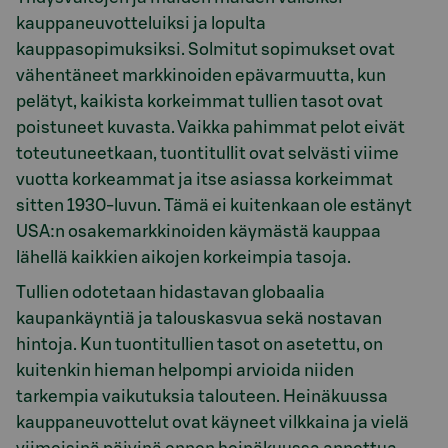
kauppaneuvotteluiksi ja lopulta
kauppasopimuksiksi. Solmitut sopimukset ovat
vähentäneet markkinoiden epävarmuutta, kun
pelätyt, kaikista korkeimmat tullien tasot ovat
poistuneet kuvasta. Vaikka pahimmat pelot eivät
toteutuneetkaan, tuontitullit ovat selvästi viime
vuotta korkeammat ja itse asiassa korkeimmat
sitten 1930-luvun. Tämä ei kuitenkaan ole estänyt
USA:n osakemarkkinoiden käymästä kauppaa
lähellä kaikkien aikojen korkeimpia tasoja.
Tullien odotetaan hidastavan globaalia
kaupankäyntiä ja talouskasvua sekä nostavan
hintoja. Kun tuontitullien tasot on asetettu, on
kuitenkin hieman helpompi arvioida niiden
tarkempia vaikutuksia talouteen. Heinäkuussa
kauppaneuvottelut ovat käyneet vilkkaina ja vielä