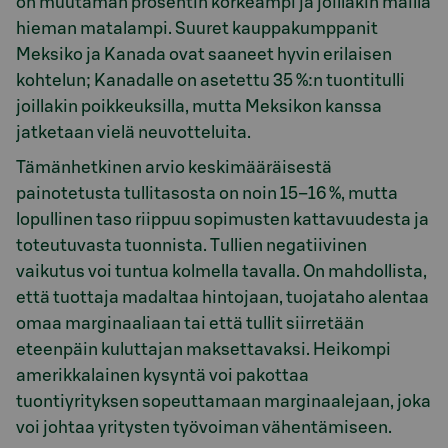
on muutaman prosentin korkeampi ja joillakin mailla
hieman matalampi. Suuret kauppakumppanit
Meksiko ja Kanada ovat saaneet hyvin erilaisen
kohtelun; Kanadalle on asetettu 35 %:n tuontitulli
joillakin poikkeuksilla, mutta Meksikon kanssa
jatketaan vielä neuvotteluita.
Tämänhetkinen arvio keskimääräisestä
painotetusta tullitasosta on noin 15–16 %, mutta
lopullinen taso riippuu sopimusten kattavuudesta ja
toteutuvasta tuonnista. Tullien negatiivinen
vaikutus voi tuntua kolmella tavalla. On mahdollista,
että tuottaja madaltaa hintojaan, tuojataho alentaa
omaa marginaaliaan tai että tullit siirretään
eteenpäin kuluttajan maksettavaksi. Heikompi
amerikkalainen kysyntä voi pakottaa
tuontiyrityksen sopeuttamaan marginaalejaan, joka
voi johtaa yritysten työvoiman vähentämiseen.