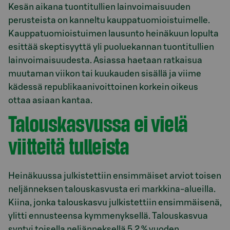
Kesän aikana tuontitullien lainvoimaisuuden
perusteista on kanneltu kauppatuomioistuimelle.
Kauppatuomioistuimen lausunto heinäkuun lopulta
esittää skeptisyyttä yli puoluekannan tuontitullien
lainvoimaisuudesta. Asiassa haetaan ratkaisua
muutaman viikon tai kuukauden sisällä ja viime
kädessä republikaanivoittoinen korkein oikeus
ottaa asiaan kantaa.
Talouskasvussa ei vielä
viitteitä tulleista
Heinäkuussa julkistettiin ensimmäiset arviot toisen
neljänneksen talouskasvusta eri markkina-alueilla.
Kiina, jonka talouskasvu julkistettiin ensimmäisenä,
ylitti ennusteensa kymmenyksellä. Talouskasvua
syntyi toisella neljänneksellä 5,2 % vuoden