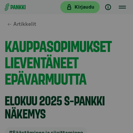
Siirry suoraan sisältöön
Kirjaudu
Artikkelit
KAUPPASOPIMUKSET
LIEVENTÄNEET
EPÄVARMUUTTA
ELOKUU 2025 S-PANKKI
NÄKEMYS
#Säästäminen ja sijoittaminen