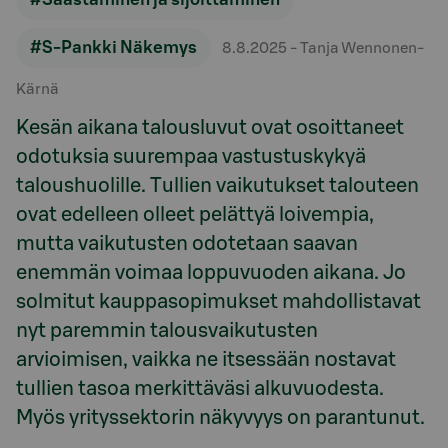
#S-Pankki Näkemys
8.8.2025
- Tanja Wennonen-
Kärnä
Kesän aikana talousluvut ovat osoittaneet
odotuksia suurempaa vastustuskykyä
taloushuolille. Tullien vaikutukset talouteen
ovat edelleen olleet pelättyä loivempia,
mutta vaikutusten odotetaan saavan
enemmän voimaa loppuvuoden aikana. Jo
solmitut kauppasopimukset mahdollistavat
nyt paremmin talousvaikutusten
arvioimisen, vaikka ne itsessään nostavat
tullien tasoa merkittäväsi alkuvuodesta.
Myös yrityssektorin näkyvyys on parantunut.