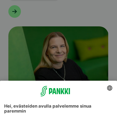
Markkinahuolet jatkuivat huhtikuussa
#Markkinakommentit