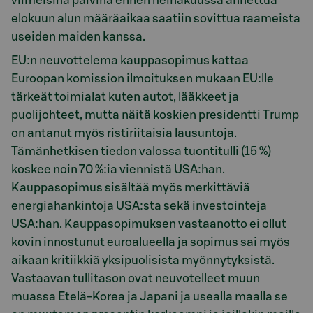
viimeisinä päivinä ennen heinäkuussa annettua
elokuun alun määräaikaa saatiin sovittua raameista
useiden maiden kanssa.
EU:n neuvottelema kauppasopimus kattaa
Euroopan komission ilmoituksen mukaan EU:lle
tärkeät toimialat kuten autot, lääkkeet ja
puolijohteet, mutta näitä koskien presidentti Trump
on antanut myös ristiriitaisia lausuntoja.
Tämänhetkisen tiedon valossa tuontitulli (15 %)
koskee noin 70 %:ia viennistä USA:han.
Kauppasopimus sisältää myös merkittäviä
energiahankintoja USA:sta sekä investointeja
USA:han. Kauppasopimuksen vastaanotto ei ollut
kovin innostunut euroalueella ja sopimus sai myös
aikaan kritiikkiä yksipuolisista myönnytyksistä.
Vastaavan tullitason ovat neuvotelleet muun
muassa Etelä-Korea ja Japani ja usealla maalla se