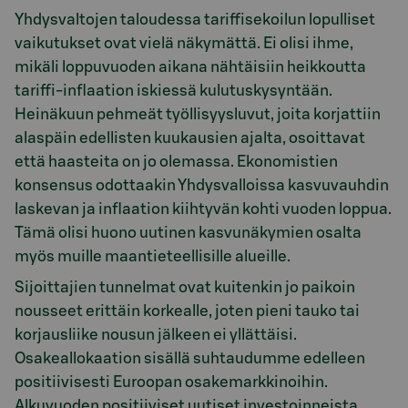
Yhdysvaltojen taloudessa tariffisekoilun lopulliset
vaikutukset ovat vielä näkymättä. Ei olisi ihme,
mikäli loppuvuoden aikana nähtäisiin heikkoutta
tariffi-inflaation iskiessä kulutuskysyntään.
Heinäkuun pehmeät työllisyysluvut, joita korjattiin
alaspäin edellisten kuukausien ajalta, osoittavat
että haasteita on jo olemassa. Ekonomistien
konsensus odottaakin Yhdysvalloissa kasvuvauhdin
laskevan ja inflaation kiihtyvän kohti vuoden loppua.
Tämä olisi huono uutinen kasvunäkymien osalta
myös muille maantieteellisille alueille.
Sijoittajien tunnelmat ovat kuitenkin jo paikoin
nousseet erittäin korkealle, joten pieni tauko tai
korjausliike nousun jälkeen ei yllättäisi.
Osakeallokaation sisällä suhtaudumme edelleen
positiivisesti Euroopan osakemarkkinoihin.
Alkuvuoden positiiviset uutiset investoinneista