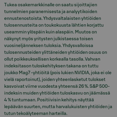
Tukea osakemarkkinalle on saatu sijoittajien
tunnelmien paranemisesta ja analyytikoiden
ennustenostoista. Yhdysvaltalaisten yhtiöiden
tulosennusteita on toukokuusta lähtien korjattu
useammin ylöspäin kuin alaspäin. Muutos on
näkynyt myös yritysten julkistaessa toisen
vuosineljänneksen tuloksia. Yhdysvalloissa
tulosennusteiden ylittäneiden yhtiöiden osuus on
ollut poikkeuksellisen korkealla tasolla. Vahvan
indeksitason tuloskehityksen takana on tuttu
joukko Mag7 -yhtiöitä (pois lukien NVIDIA, joka ei ole
vielä raportoinut), joiden yhteenlasketut tulokset
kasvoivat viime vuodesta yhteensä 26 %. S&P 500-
indeksin muiden yhtiöiden tuloskasvu on jäämässä
4 % tuntumaan. Positiivisin kehitys näyttää
lepäävän suurten, mutta harvalukuisten yhtiöiden ja
tutun tekoälyteeman harteilla.