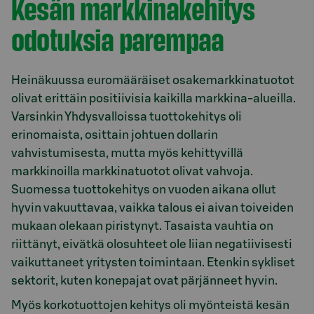
Kesän markkinakehitys
odotuksia parempaa
Heinäkuussa euromääräiset osakemarkkinatuotot
olivat erittäin positiivisia kaikilla markkina-alueilla.
Varsinkin Yhdysvalloissa tuottokehitys oli
erinomaista, osittain johtuen dollarin
vahvistumisesta, mutta myös kehittyvillä
markkinoilla markkinatuotot olivat vahvoja.
Suomessa tuottokehitys on vuoden aikana ollut
hyvin vakuuttavaa, vaikka talous ei aivan toiveiden
mukaan olekaan piristynyt. Tasaista vauhtia on
riittänyt, eivätkä olosuhteet ole liian negatiivisesti
vaikuttaneet yritysten toimintaan. Etenkin sykliset
sektorit, kuten konepajat ovat pärjänneet hyvin.
Myös korkotuottojen kehitys oli myönteistä kesän