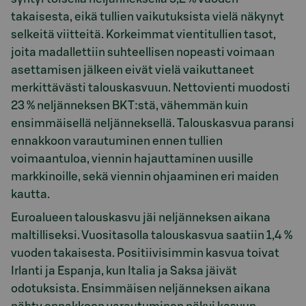
takaisesta, eikä tullien vaikutuksista vielä näkynyt
selkeitä viitteitä. Korkeimmat vientitullien tasot,
joita madallettiin suhteellisen nopeasti voimaan
asettamisen jälkeen eivät vielä vaikuttaneet
merkittävästi talouskasvuun. Nettovienti muodosti
23 % neljänneksen BKT:stä, vähemmän kuin
ensimmäisellä neljänneksellä. Talouskasvua paransi
ennakkoon varautuminen ennen tullien
voimaantuloa, viennin hajauttaminen uusille
markkinoille, sekä viennin ohjaaminen eri maiden
kautta.
Euroalueen talouskasvu jäi neljänneksen aikana
maltilliseksi. Vuositasolla talouskasvua saatiin 1,4 %
vuoden takaisesta. Positiivisimmin kasvua toivat
Irlanti ja Espanja, kun Italia ja Saksa jäivät
odotuksista. Ensimmäisen neljänneksen aikana