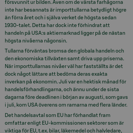
försvunnit ur bilden. Även om de värsta farhågorna
inte har besannats är importtullarna betydligt högre
än förra året och i själva verket de högsta sedan
1930-talet. Detta har dock inte förhindrat att
handeln på USA:s aktiemarknad ligger på de nästan
högsta nivåerna någonsin.
Tullarna förväntas bromsa den globala handeln och
den ekonomiska tillväxten samt driva upp priserna.
När importtullarnas nivåer väl har fastställts är det
dock något lättare att bedöma deras exakta
inverkan på ekonomin. Juli var en hektisk månad för
handelsförhandlingarna, och ännu under de sista
dagarna före deadlinen i början av augusti, som gavs
i juli, kom USA överens om ramarna med flera länder.
Det handelsavtal som EU har förhandlat fram
omfattar enligt EU-kommissionen sektorer som är
viktiga för EU, t.ex. bilar, läkemedel och halvledare,