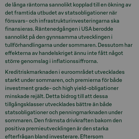
de långa räntorna sannolikt kopplad till en ökning av
det framtida utbudet av statsobligationer när
försvars- och infrastrukturinvesteringarna ska
finansieras. Räntenedgången i USA berodde
sannolikt på den gynnsamma utvecklingen i
tullförhandlingarna under sommaren. Dessutom har
effekterna av handelskriget ännu inte fått något
större genomslag i inflationssiffrorna.
Kreditriskmarknaden i euroområdet utvecklades
starkt under sommaren, och premierna för både
investment grade- och high yield-obligationer
minskade rejält. Detta bidrog till att dessa
tillgångsklasser utvecklades bättre än både
statsobligationer och penningmarknaden under
sommaren. Den främsta drivkraften bakom den
positiva premieutvecklingen är den starka
efterfrågan bland investerare. Eftersom