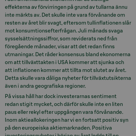
effekterna av förvirringen på grund av tullarna ännu
inte märkts av. Det skulle inte vara förvånande om
resten av året blir svagt, eftersom tullinflationen slår
mot konsumtionsefterfrågan. Juli månads svaga
sysselsättningssiffror, som reviderats ned från
föregående månader, visar att det redan finns
utmaningar. Det råder konsensus bland ekonomerna
om att tillväxttakten i USA kommer att sjunka och
att inflationen kommer att tillta mot slutet av året.
Detta skulle vara dåliga nyheter för tillväxtutsikterna
även i andra geografiska regioner.
På vissa håll har dock investerarnas sentiment
redan stigit mycket, och därför skulle inte en liten
paus eller rekyl efter uppgången vara förvånande.
Inom aktieallokeringen har vi en fortsatt positiv syn
på den europeiska aktiemarknaden. Positiva
investeringsnyheter i början av året ledde till en