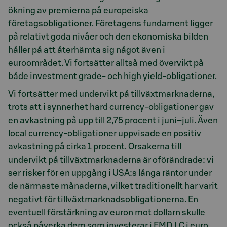
ökning av premierna på europeiska
företagsobligationer. Företagens fundament ligger
på relativt goda nivåer och den ekonomiska bilden
håller på att återhämta sig något även i
euroområdet. Vi fortsätter alltså med övervikt på
både investment grade- och high yield-obligationer.
Vi fortsätter med undervikt på tillväxtmarknaderna,
trots att i synnerhet hard currency-obligationer gav
en avkastning på upp till 2,75 procent i juni–juli. Även
local currency-obligationer uppvisade en positiv
avkastning på cirka 1 procent. Orsakerna till
undervikt på tillväxtmarknaderna är oförändrade: vi
ser risker för en uppgång i USA:s långa räntor under
de närmaste månaderna, vilket traditionellt har varit
negativt för tillväxtmarknadsobligationerna. En
eventuell förstärkning av euron mot dollarn skulle
också påverka dem som investerar i EMD LC i euro