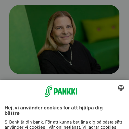
Mellanöstern medförde osäkerhet i mars
#S-Banken Vision
#Spara och investera
2026-04-14