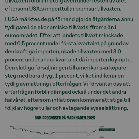
tillväxten förblir måttlig även under resten av året,
eftersom USA:s importtullar bromsar tillväxten.
I USA märktes de på förhand gjorda åtgärderna ännu
tydligare i de ekonomiska tillväxtsiffrorna än i
euroområdet. Efter att landets tillväxt minskade
med 0,5 procent under första kvartalet på grund av
den kraftiga importen, ökade tillväxten med 3,0
procent under andra kvartalet då importen krympte.
Den slutliga försäljningen till amerikanska köpare
steg med bara drygt 1 procent, vilket indikerar en
tydlig avmattning i efterfrågan. Vi förväntar oss att
efterfrågan förblir dämpad också under det andra
halvåret, eftersom inflationen kommer att stiga till
följd av högre tullar och avtagande sysselsättning.