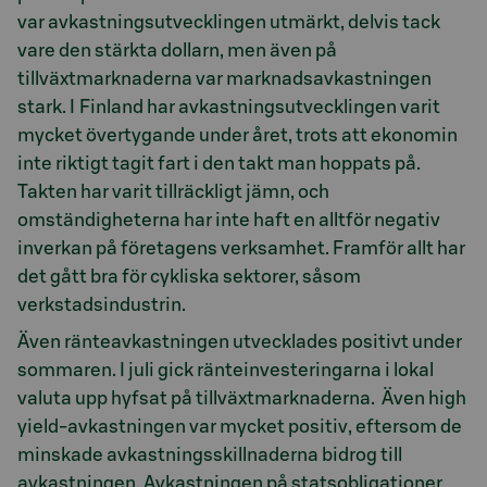
var avkastningsutvecklingen utmärkt, delvis tack
vare den stärkta dollarn, men även på
tillväxtmarknaderna var marknadsavkastningen
stark. I Finland har avkastningsutvecklingen varit
mycket övertygande under året, trots att ekonomin
inte riktigt tagit fart i den takt man hoppats på.
Takten har varit tillräckligt jämn, och
omständigheterna har inte haft en alltför negativ
inverkan på företagens verksamhet. Framför allt har
det gått bra för cykliska sektorer, såsom
verkstadsindustrin.
Även ränteavkastningen utvecklades positivt under
sommaren. I juli gick ränteinvesteringarna i lokal
valuta upp hyfsat på tillväxtmarknaderna. Även high
yield-avkastningen var mycket positiv, eftersom de
minskade avkastningsskillnaderna bidrog till
avkastningen. Avkastningen på statsobligationer