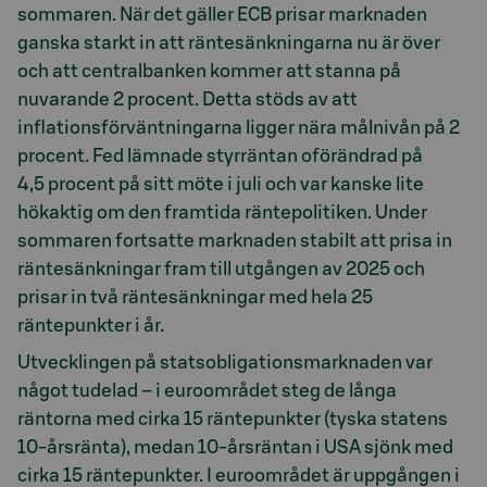
sommaren. När det gäller ECB prisar marknaden
ganska starkt in att räntesänkningarna nu är över
och att centralbanken kommer att stanna på
nuvarande 2 procent. Detta stöds av att
inflationsförväntningarna ligger nära målnivån på 2
procent. Fed lämnade styrräntan oförändrad på
4,5 procent på sitt möte i juli och var kanske lite
hökaktig om den framtida räntepolitiken. Under
sommaren fortsatte marknaden stabilt att prisa in
räntesänkningar fram till utgången av 2025 och
prisar in två räntesänkningar med hela 25
räntepunkter i år.
Utvecklingen på statsobligationsmarknaden var
något tudelad – i euroområdet steg de långa
räntorna med cirka 15 räntepunkter (tyska statens
10-årsränta), medan 10-årsräntan i USA sjönk med
cirka 15 räntepunkter. I euroområdet är uppgången i