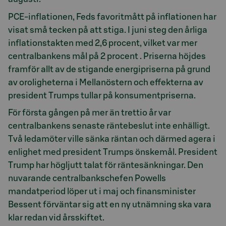
PCE-inflationen, Feds favoritmått på inflationen har
visat små tecken på att stiga. I juni steg den årliga
inflationstakten med 2,6 procent, vilket var mer
centralbankens mål på 2 procent . Priserna höjdes
framför allt av de stigande energipriserna på grund
av oroligheterna i Mellanöstern och effekterna av
president Trumps tullar på konsumentpriserna.
För första gången på mer än trettio år var
centralbankens senaste räntebeslut inte enhälligt.
Två ledamöter ville sänka räntan och därmed agera i
enlighet med president Trumps önskemål. President
Trump har högljutt talat för räntesänkningar. Den
nuvarande centralbankschefen Powells
mandatperiod löper ut i maj och finansminister
Bessent förväntar sig att en ny utnämning ska vara
klar redan vid årsskiftet.