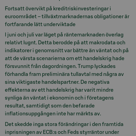
Fortsatt övervikt på kreditriskinvesteringar i
euroområdet – tillväxtmarknadernas obligationer är
fortfarande lätt underviktade
I juni och juli var läget på räntemarknaden överlag
relativt lugnt. Detta berodde på att makrodata och
indikatorer i genomsnitt var bättre än väntat och på
att de värsta scenarierna om ett handelskrig hade
försvunnit från dagordningen. Trump lyckades
förhandla fram preliminära tullavtal med några av
sina viktigaste handelspartner. De negativa
effekterna av ett handelskrig har varit mindre
synliga än väntat i ekonomin och i företagens
resultat, samtidigt som den befarade
inflationsuppgången inte har märkts av.
Det skedde inga stora förändringar i den framtida
inprisningen av ECB:s och Feds styrräntor under