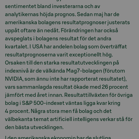
sentimentet bland investerarna och av
analytikernas höjda prognos. Sedan maj har de
amerikanska bolagens resultatprognoser justerats
uppåt oftare än nedåt. Förändringen har också
avspeglats i bolagens resultat för det andra
kvartalet. I USA har andelen bolag som överträffat
resultatprognoserna varit exceptionellt hög.
Orsaken till den starka resultatutvecklingen på
indexnivå är de välkända Mag7-bolagen (förutom
NVIDIA, som ännu inte har rapporterat resultatet),
vars sammanlagda resultat ökade med 26 procent
jämfört med året innan. Resultattillväxten för övriga
bolag i S&P 500-indexet väntas ligga kvar kring
4 procent. Några stora men få bolag och det
välbekanta temat artificiell intelligens verkar stå för
den bästa utvecklingen.
I den amerikanska ekonomin har de slutliga