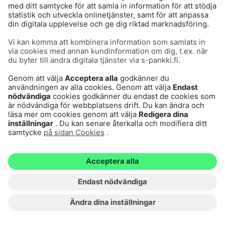
Det orosfyllda året har avkastat väl
#S-Banken Vision
#Spara och investera
2025-09-10