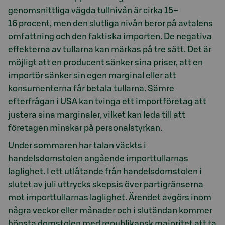
genomsnittliga vägda tullnivån är cirka 15–
16 procent, men den slutliga nivån beror på avtalens
omfattning och den faktiska importen. De negativa
effekterna av tullarna kan märkas på tre sätt. Det är
möjligt att en producent sänker sina priser, att en
importör sänker sin egen marginal eller att
konsumenterna får betala tullarna. Sämre
efterfrågan i USA kan tvinga ett importföretag att
justera sina marginaler, vilket kan leda till att
företagen minskar på personalstyrkan.
Under sommaren har talan väckts i
handelsdomstolen angående importtullarnas
laglighet. I ett utlåtande från handelsdomstolen i
slutet av juli uttrycks skepsis över partigränserna
mot importtullarnas laglighet. Ärendet avgörs inom
några veckor eller månader och i slutändan kommer
högsta domstolen med republikansk majoritet att ta