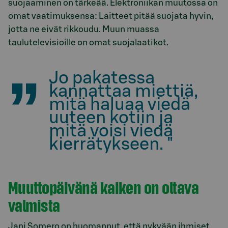
suojaaminen on tärkeää. Elektroniikan muutossa on
omat vaatimuksensa: Laitteet pitää suojata hyvin,
jotta ne eivät rikkoudu. Muun muassa
taulutelevisioille on omat suojalaatikot.
Jo pakatessa
kannattaa miettiä,
mitä haluaa viedä
uuteen kotiin ja
mitä voisi viedä
kierrätykseen. "
Muuttopäivänä kaiken on oltava
valmista
Jani Somero on huomannut, että nykyään ihmiset