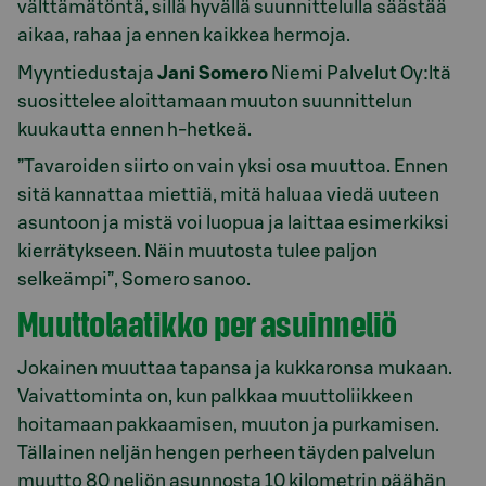
välttämätöntä, sillä hyvällä suunnittelulla säästää
aikaa, rahaa ja ennen kaikkea hermoja.
Myyntiedustaja
Jani Somero
Niemi Palvelut Oy:ltä
suosittelee aloittamaan muuton suunnittelun
kuukautta ennen h-hetkeä.
”Tavaroiden siirto on vain yksi osa muuttoa. Ennen
sitä kannattaa miettiä, mitä haluaa viedä uuteen
asuntoon ja mistä voi luopua ja laittaa esimerkiksi
kierrätykseen. Näin muutosta tulee paljon
selkeämpi”, Somero sanoo.
Muuttolaatikko per asuinneliö
Jokainen muuttaa tapansa ja kukkaronsa mukaan.
Vaivattominta on, kun palkkaa muuttoliikkeen
hoitamaan pakkaamisen, muuton ja purkamisen.
Tällainen neljän hengen perheen täyden palvelun
muutto 80 neliön asunnosta 10 kilometrin päähän