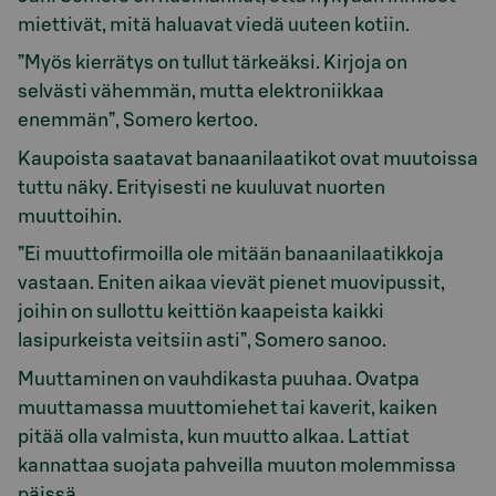
miettivät, mitä haluavat viedä uuteen kotiin.
”Myös kierrätys on tullut tärkeäksi. Kirjoja on
selvästi vähemmän, mutta elektroniikkaa
enemmän”, Somero kertoo.
Kaupoista saatavat banaanilaatikot ovat muutoissa
tuttu näky. Erityisesti ne kuuluvat nuorten
muuttoihin.
”Ei muuttofirmoilla ole mitään banaanilaatikkoja
vastaan. Eniten aikaa vievät pienet muovipussit,
joihin on sullottu keittiön kaapeista kaikki
lasipurkeista veitsiin asti”, Somero sanoo.
Muuttaminen on vauhdikasta puuhaa. Ovatpa
muuttamassa muuttomiehet tai kaverit, kaiken
pitää olla valmista, kun muutto alkaa. Lattiat
kannattaa suojata pahveilla muuton molemmissa
päissä.