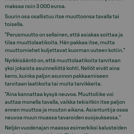
maksaa noin 3 000 euroa.
Suurin osa osallistuu itse muuttoonsa tavalla tai
toisella.
”Perusmuutto on sellainen, että asiakas soittaa ja
tilaa muuttolaatikoita. Hän pakkaa itse, mutta
muuttomiehet kuljettavat kuorman uuteen kotiin.”
Nyrkkisääntö on, että muuttolaatikoita tarvitaan
yksi jokaista asuinneliötä kohti. Neliöt eivät aina
kerro, kuinka paljon asunnon pakkaamiseen
tarvitaan laatikoita tai muita tarvikkeita.
”Aina kannattaa kysyä neuvoa. Muuttoliike voi
auttaa monella tavalla, vaikka tekisitkin itse paljon
ennen muuttoa ja muuton aikana. Asiantuntija osaa
neuvoa muun muassa tavaroiden suojauksessa.”
Neljän vuodenajan maassa esimerkiksi kalusteiden