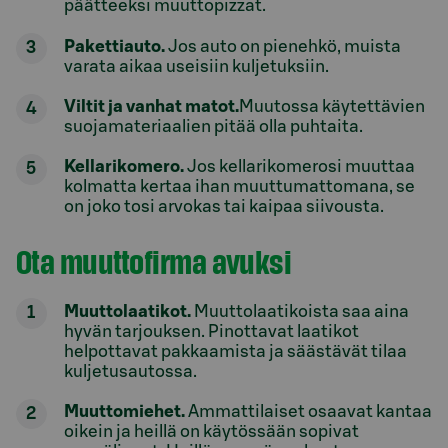
päätteeksi muuttopizzat.
Pakettiauto.
Jos auto on pienehkö, muista
varata aikaa useisiin kuljetuksiin.
Viltit ja vanhat matot.
Muutossa käytettävien
suojamateriaalien pitää olla puhtaita.
Kellarikomero.
Jos kellarikomerosi muuttaa
kolmatta kertaa ihan muuttumattomana, se
on joko tosi arvokas tai kaipaa siivousta.
Ota muuttofirma avuksi
Muuttolaatikot.
Muuttolaatikoista saa aina
hyvän tarjouksen. Pinottavat laatikot
helpottavat pakkaamista ja säästävät tilaa
kuljetusautossa.
Muuttomiehet.
Ammattilaiset osaavat kantaa
oikein ja heillä on käytössään sopivat