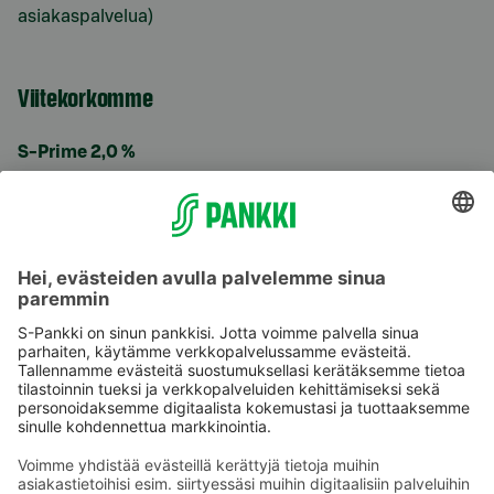
asiakaspalvelua)
Viitekorkomme
S-Prime 2,0 %
Käyttöehdot
Tietosuoja