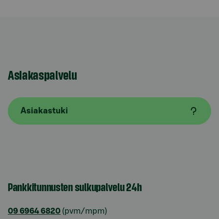
Asiakaspalvelu
Asiakastuki
Pankkitunnusten sulkupalvelu 24h
09 6964 6820
(pvm/mpm)