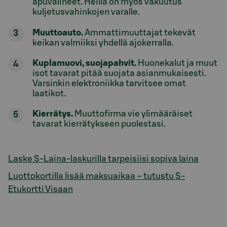
apuvälineet. Heillä on myös vakuutus
kuljetusvahinkojen varalle.
Muuttoauto.
Ammattimuuttajat tekevät
keikan valmiiksi yhdellä ajokerralla.
Kuplamuovi, suojapahvit.
Huonekalut ja muut
isot tavarat pitää suojata asianmukaisesti.
Varsinkin elektroniikka tarvitsee omat
laatikot.
Kierrätys.
Muuttofirma vie ylimääräiset
tavarat kierrätykseen puolestasi.
Laske S-Laina-laskurilla tarpeisiisi sopiva laina
Luottokortilla lisää maksuaikaa – tutustu S-
Etukortti Visaan