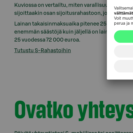
Kuviossa on vertailtu, miten varallisuus kehitt
sijoittaakin osan sijoitusrahastoon, jonka tuot
Lainan takaisinmaksuaika pitenee 25 vuoteen, 
enemmän säästöjä kuin jäljellä on lainaa. 20 vu
25 vuodessa 72 000 euroa.
Tutustu S-Rahastoihin
Ovatko yhteys