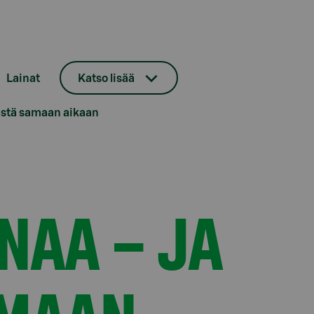
Lainat
Katso lisää
ästä samaan aikaan
NAA – JA