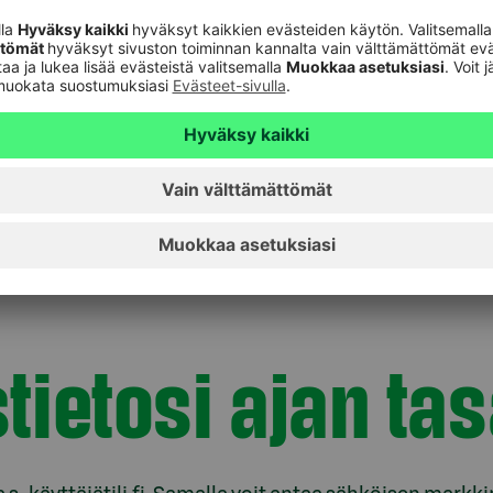
yy, jos 150 000 euron asuntolainan lyhennyksestä
to-odotukseksi on laskettu 5 prosenttia vuodessa.
mutta jo ennen 20 vuoden rajaa koossa on
oden kohdalla säästöjä on koossa 50 000 euroa ja
tietosi ajan tas