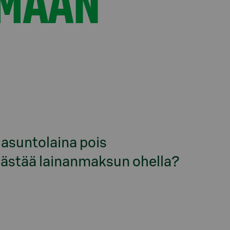
AMAAN
asuntolaina pois
äästää lainanmaksun ohella?