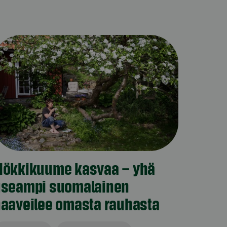
ökkikuume kasvaa – yhä
useampi suomalainen
aaveilee omasta rauhasta