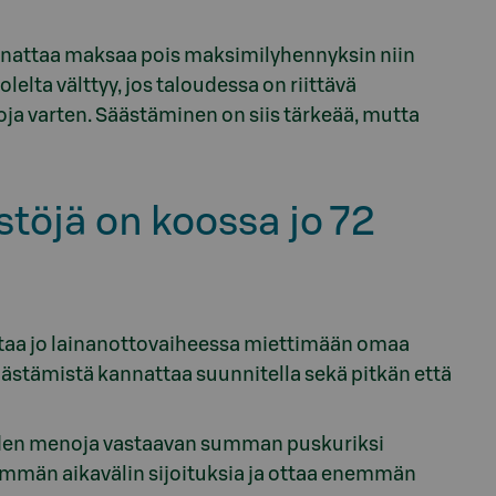
annattaa maksaa pois maksimilyhennyksin niin
elta välttyy, jos taloudessa on riittävä
oja varten. Säästäminen on siis tärkeää, mutta
töjä on koossa jo 72
aa jo lainanottovaiheessa miettimään omaa
. Säästämistä kannattaa suunnitella sekä pitkän että
kauden menoja vastaavan summan puskuriksi
itemmän aikavälin sijoituksia ja ottaa enemmän