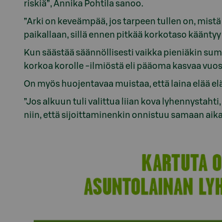
riskiä”, Annika Pohtila sanoo.
”Arki on keveämpää, jos tarpeen tullen on, mis
paikallaan, sillä ennen pitkää korkotaso kääntyy
Kun säästää säännöllisesti vaikka pieniäkin su
korkoa korolle -ilmiöstä eli pääoma kasvaa vu
On myös huojentavaa muistaa, että laina elää 
”Jos alkuun tuli valittua liian kova lyhennystaht
niin, että sijoittaminenkin onnistuu samaan aik