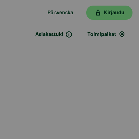
På svenska
Kirjaudu
Asiakastuki
Toimipaikat