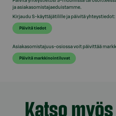
Päivitä yhteystietosi S-mobiilissa tai osoitteess
ja asiakasomistajaeduistamme.
Kirjaudu S-käyttäjätilille ja päivitä yhteystiedot:
Päivitä tiedot
Asiakasomistajuus-osiossa voit päivittää markk
Päivitä markkinointiluvat
Katso myös