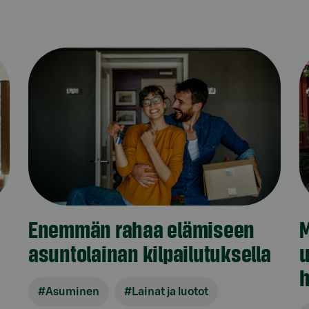
Enemmän rahaa elämiseen
M
asuntolainan kilpailutuksella
h
#Asuminen
#Lainat ja luotot