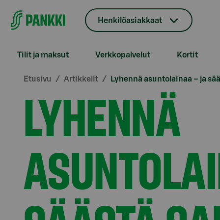
Siirry suoraan sisältöön
Henkilöasiakkaat
Tilit ja maksut
Verkkopalvelut
Kortit
Etusivu
Artikkelit
Lyhennä asuntolainaa – ja sä
LYHENNÄ
ASUNTOLAI