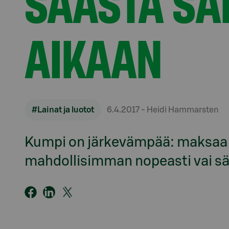
SÄÄSTÄ S
AIKAAN
#Lainat ja luotot
6.4.2017
- Heidi Hammarsten
Kumpi on järkevämpää: maksaa 
mahdollisimman nopeasti vai s