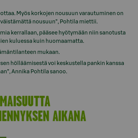
tä ottaa. Myös korkojen nousuun varautuminen on
 väistämättä nousuun”, Pohtila miettii.
mmia kerrallaan, pääsee hyötymään niin sanotusta
osien kuluessa kuin huomaamatta.
elämäntilanteen mukaan.
i, sen hölläämisestä voi keskustella pankin kanssa
aan”, Annika Pohtila sanoo.