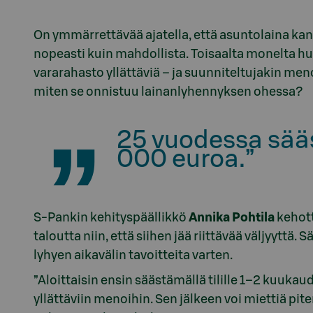
On ymmärrettävää ajatella, että asuntolaina k
nopeasti kuin mahdollista. Toisaalta monelta huol
vararahasto yllättäviä – ja suunniteltujakin men
miten se onnistuu lainanlyhennyksen ohessa?
25 vuodessa sääs
000 euroa.”
S-Pankin kehityspäällikkö
Annika Pohtila
kehott
taloutta niin, että siihen jää riittävää väljyyttä
lyhyen aikavälin tavoitteita varten.
”Aloittaisin ensin säästämällä tilille 1–2 kuu
yllättäviin menoihin. Sen jälkeen voi miettiä p