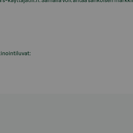
a s-käyttäjätili.fi. Samalla voit antaa sähköisen markk
inointiluvat: