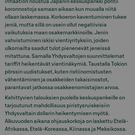
inflaation noustua Japanin keskuspankki pohtii
koronnostoja samaan aikaan kun muualla niitä
ollaan laskemassa. Korkoeron kaventuminen tukee
jeniä, mutta sillä on usein ollut negatiivisia
vaikutuksia maan osakemarkkinoille. Jenin
vahvistuminen iskisi vientiyrityksiin, joiden
ulkomailta saadut tulot pienenevät jeneissä
mitattuna. Samalla Yhdysvaltojen suunnittelemat
tariffit heikentävät vientinäkymiä. Taustalla Tokion
pörssin uudistukset, kuten ristiinomistusten
vähentäminen ja osakkeiden takaisinostot,
parantavat jatkossa osakkeenomistajien arvoa.
Kehittyvien talouksien puolella keskuspankeille on
tarjoutunut mahdollisuus piristysruiskeisiin
Yhdysvaltain dollarin heikentymisen myötä.
Alkuvuoden aikana ohjauskorkoja on laskettu Etelä-
Afrikassa, Etelä-Koreassa, Kiinassa ja Meksikossa.