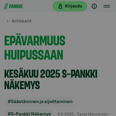
Siirry suoraan sisältöön
Kirjaudu
Artikkelit
EPÄVARMUUS
HUIPUSSAAN
KESÄKUU 2025 S-PANKKI
NÄKEMYS
#Säästäminen ja sijoittaminen
#S-Pankki Näkemys
9.6.2025
- Tanja Wennonen-