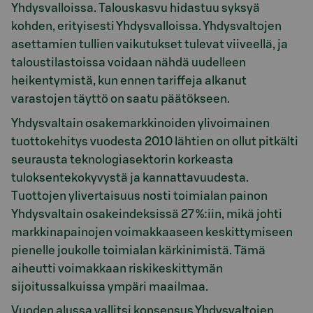
Yhdysvalloissa. Talouskasvu hidastuu syksyä
kohden, erityisesti Yhdysvalloissa. Yhdysvaltojen
asettamien tullien vaikutukset tulevat viiveellä, ja
taloustilastoissa voidaan nähdä uudelleen
heikentymistä, kun ennen tariffeja alkanut
varastojen täyttö on saatu päätökseen.
Yhdysvaltain osakemarkkinoiden ylivoimainen
tuottokehitys vuodesta 2010 lähtien on ollut pitkälti
seurausta teknologiasektorin korkeasta
tuloksentekokyvystä ja kannattavuudesta.
Tuottojen ylivertaisuus nosti toimialan painon
Yhdysvaltain osakeindeksissä 27 %:iin, mikä johti
markkinapainojen voimakkaaseen keskittymiseen
pienelle joukolle toimialan kärkinimistä. Tämä
aiheutti voimakkaan riskikeskittymän
sijoitussalkuissa ympäri maailmaa.
Vuoden alussa vallitsi konsensus Yhdysvaltojen