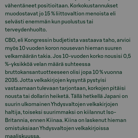
vähentäneet positioitaan. Korkokustannukset
muodostavat jo 15 % liittovaltion menoista eli
selvästi enemmän kun puolustus tai
terveydenhuolto.
CBO, eli Kongressin budjetista vastaava taho, arvioi
myös 10 vuoden koron nousevan hieman suuren
velkamäärän takia. Jos 10-vuoden korko nousisi 0,5
%-yksikköä velan määrä suhteessa
bruttokansantuotteeseen olisi jopa 10 % vuonna
2035. Jotta velkakirjojen kysyntä pystyisi
vastaamaan tulevaan tarjontaan, korkojen pitäisi
nousta tai dollarin heiketä. Tällä hetkellä Japani on
suurin ulkomainen Yhdysvaltojen velkakirjojen
haltija, toiseksi suurimmaksi on kiilannut Iso-
Britannia, ennen Kiinaa. Kiina on laskenut hieman
omistuksiaan Yhdysvaltojen velkakirjoissa
maaliskuussa.