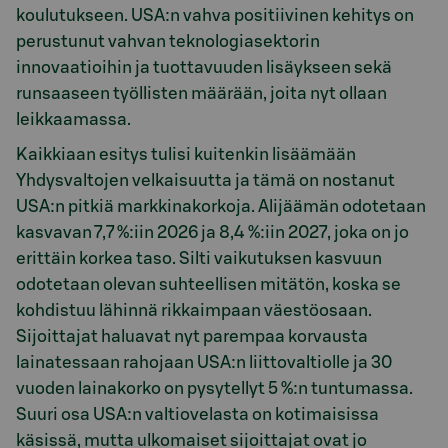
koulutukseen. USA:n vahva positiivinen kehitys on
perustunut vahvan teknologiasektorin
innovaatioihin ja tuottavuuden lisäykseen sekä
runsaaseen työllisten määrään, joita nyt ollaan
leikkaamassa.
Kaikkiaan esitys tulisi kuitenkin lisäämään
Yhdysvaltojen velkaisuutta ja tämä on nostanut
USA:n pitkiä markkinakorkoja. Alijäämän odotetaan
kasvavan 7,7 %:iin 2026 ja 8,4 %:iin 2027, joka on jo
erittäin korkea taso. Silti vaikutuksen kasvuun
odotetaan olevan suhteellisen mitätön, koska se
kohdistuu lähinnä rikkaimpaan väestöosaan.
Sijoittajat haluavat nyt parempaa korvausta
lainatessaan rahojaan USA:n liittovaltiolle ja 30
vuoden lainakorko on pysytellyt 5 %:n tuntumassa.
Suuri osa USA:n valtiovelasta on kotimaisissa
käsissä, mutta ulkomaiset sijoittajat ovat jo