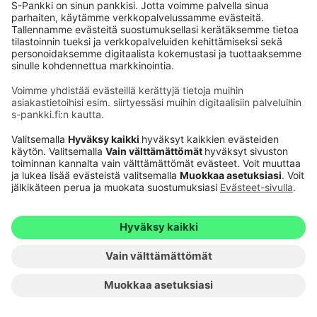
Markkinanousu jatkuu
#Säästäminen ja sijoittaminen
#Markkinakommentit
1
#S-Pankki Näkemys