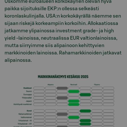
Uskomme euroalueen korkokäyrien olevan hyvä
paikka sijoituksille EKP:n ollessa selkeästi
koronlaskulinjalla. USA:n korkokäyrällä näemme sen
sijaan riskejä korkeampiin korkoihin. Allokaatiossa
jatkamme ylipainossa investment grade- ja high
yield -lainoissa, neutraalissa EUR valtionlainoissa,
mutta siirryimme siis alipainoon kehittyvien
markkinoiden lainoissa. Rahamarkkinoiden jatkavat
alipainossa.