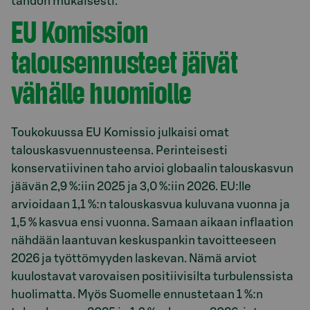
tahdon mukaisesti.
EU Komission
talousennusteet jäivät
vähälle huomiolle
Toukokuussa EU Komissio julkaisi omat
talouskasvuennusteensa. Perinteisesti
konservatiivinen taho arvioi globaalin talouskasvun
jäävän 2,9 %:iin 2025 ja 3,0 %:iin 2026. EU:lle
arvioidaan 1,1 %:n talouskasvua kuluvana vuonna ja
1,5 % kasvua ensi vuonna. Samaan aikaan inflaation
nähdään laantuvan keskuspankin tavoitteeseen
2026 ja työttömyyden laskevan. Nämä arviot
kuulostavat varovaisen positiivisilta turbulenssista
huolimatta. Myös Suomelle ennustetaan 1 %:n