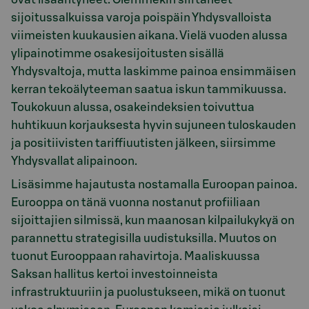
sijoitussalkuissa varoja poispäin Yhdysvalloista
viimeisten kuukausien aikana. Vielä vuoden alussa
ylipainotimme osakesijoitusten sisällä
Yhdysvaltoja, mutta laskimme painoa ensimmäisen
kerran tekoälyteeman saatua iskun tammikuussa.
Toukokuun alussa, osakeindeksien toivuttua
huhtikuun korjauksesta hyvin sujuneen tuloskauden
ja positiivisten tariffiuutisten jälkeen, siirsimme
Yhdysvallat alipainoon.
Lisäsimme hajautusta nostamalla Euroopan painoa.
Eurooppa on tänä vuonna nostanut profiiliaan
sijoittajien silmissä, kun maanosan kilpailukykyä on
parannettu strategisilla uudistuksilla. Muutos on
tuonut Eurooppaan rahavirtoja. Maaliskuussa
Saksan hallitus kertoi investoinneista
infrastruktuuriin ja puolustukseen, mikä on tuonut