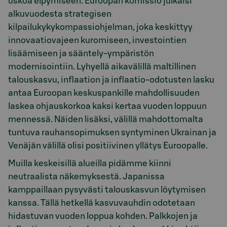
uskoa elpymiseen. Euroopan komissio julkaisi
alkuvuodesta strategisen
kilpailukykykompassiohjelman, joka keskittyy
innovaatiovajeen kuromiseen, investointien
lisäämiseen ja sääntely-ympäristön
modernisointiin. Lyhyellä aikavälillä maltillinen
talouskasvu, inflaation ja inflaatio-odotusten lasku
antaa Euroopan keskuspankille mahdollisuuden
laskea ohjauskorkoa kaksi kertaa vuoden loppuun
mennessä. Näiden lisäksi, välillä mahdottomalta
tuntuva rauhansopimuksen syntyminen Ukrainan ja
Venäjän välillä olisi positiivinen yllätys Euroopalle.
Muilla keskeisillä alueilla pidämme kiinni
neutraalista näkemyksestä. Japanissa
kamppaillaan pysyvästi talouskasvun löytymisen
kanssa. Tällä hetkellä kasvuvauhdin odotetaan
hidastuvan vuoden loppua kohden. Palkkojen ja