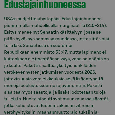
Edustajainhuoneessa
USA:n budjettiesitys läpäisi Edustajainhuoneen
pienimmällä mahdollisella marginaalilla (215–214).
Esitys menee nyt Senaatin käsittelyyn, jossa se
pitää hyväksyä samassa muodossa, jotta siitä voisi
tulla laki. Senaatissa on suurempi
Republikaanienemmistö 53:47, mutta läpimeno ei
kuitenkaan ole itsestäänselvyys, vaan hajaääniä on
jo kuultu. Paketti sisältää yksityishenkilöiden
verokevennysten jatkumisen vuodesta 2026,
joitakin uusia veroleikkauksia sekä lisääntyneitä
menoja puolustukseen ja rajavariointiin. Paketti
sisältää myös säästöjä, ja lisäksi odotetaan tuloja
tulleista. Huolta aiheuttavat muun muassa säästöt,
jotka kohdistuvat Bidenin aikaisiin vihreisiin
verohyvityksiin, maahanmuuttorajoituksiin ja