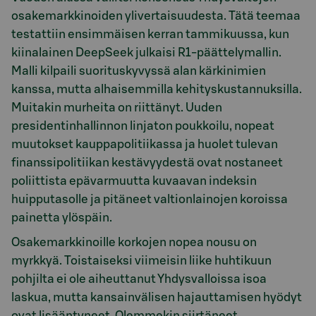
osakemarkkinoiden ylivertaisuudesta. Tätä teemaa
testattiin ensimmäisen kerran tammikuussa, kun
kiinalainen DeepSeek julkaisi R1-päättelymallin.
Malli kilpaili suorituskyvyssä alan kärkinimien
kanssa, mutta alhaisemmilla kehityskustannuksilla.
Muitakin murheita on riittänyt. Uuden
presidentinhallinnon linjaton poukkoilu, nopeat
muutokset kauppapolitiikassa ja huolet tulevan
finanssipolitiikan kestävyydestä ovat nostaneet
poliittista epävarmuutta kuvaavan indeksin
huipputasolle ja pitäneet valtionlainojen koroissa
painetta ylöspäin.
Osakemarkkinoille korkojen nopea nousu on
myrkkyä. Toistaiseksi viimeisin liike huhtikuun
pohjilta ei ole aiheuttanut Yhdysvalloissa isoa
laskua, mutta kansainvälisen hajauttamisen hyödyt
ovat lisääntyneet. Olemmekin siirtäneet