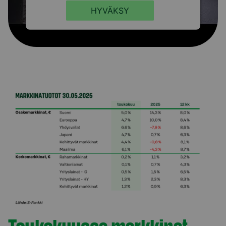
HYVÄKSY