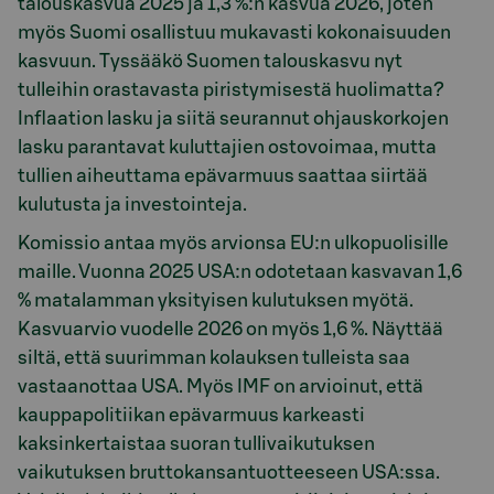
talouskasvua 2025 ja 1,3 %:n kasvua 2026, joten
myös Suomi osallistuu mukavasti kokonaisuuden
kasvuun. Tyssääkö Suomen talouskasvu nyt
tulleihin orastavasta piristymisestä huolimatta?
Inflaation lasku ja siitä seurannut ohjauskorkojen
lasku parantavat kuluttajien ostovoimaa, mutta
tullien aiheuttama epävarmuus saattaa siirtää
kulutusta ja investointeja.
Komissio antaa myös arvionsa EU:n ulkopuolisille
maille. Vuonna 2025 USA:n odotetaan kasvavan 1,6
% matalamman yksityisen kulutuksen myötä.
Kasvuarvio vuodelle 2026 on myös 1,6 %. Näyttää
siltä, että suurimman kolauksen tulleista saa
vastaanottaa USA. Myös IMF on arvioinut, että
kauppapolitiikan epävarmuus karkeasti
kaksinkertaistaa suoran tullivaikutuksen
vaikutuksen bruttokansantuotteeseen USA:ssa.