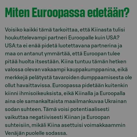
Miten Euroopassa edetään?
Voisiko kaikki tämä tarkoittaa, että Kiinasta tulisi
houkuttelevampi partneri Euroopalle kuin USA?
USA:ta ei enää pidetä luotettavana partnerina ja
maa on antanut ymmärtää, että Euroopan tulee
pitää huolta itsestään. Kiina tuntuu tämän hetken
valossa olevan vakaampi kauppakumppanina, eikä
merkkejä pelätystä tavaroiden dumppaamisesta ole
ollut havaittavissa. Euroopassa pidetään kuitenkin
kiinni ihmisoikeuksista, eikä Kiinalla ja Euroopalla
aina ole samankaltaista maailmankuvaa Ukrainan
sodan suhteen. Tämä voisi potentiaalisesti
vaikuttaa negatiivisesti Kiinan ja Euroopan
suhteisiin, mikäli Kiina asettuisi voimakkaammin
Venäjän puolelle sodassa.