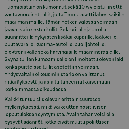
Tuomioistuin on kumonnut sekä 10 % yleistullin että
vastavuoroiset tullit, joita Trump asetti lähes kaikille
maailman maille. Tämän hetken valossa voimaan
jäävät vain sektoritullit. Sektoritulleja on ollut
suunnitteilla nykyisten lisäksi kuparille, lääkkeille,
puutavaralle, kuorma-autoille, puolijohteille,
elektroniikalle sekä harvinaisille maamineraaleille.
Syynä tullien kumoamiselle on ilmoitettu olevan laki,
jonka puitteissa tullit asetettiin voimaan.
Yhdysvaltain oikeusministeriö on valittanut
määräyksestä ja asia tultaneen ratkaisemaan
korkeimmassa oikeudessa.
Kaikki tuntuu siis olevan erittäin suuressa
myllerryksessä, mikä vaikeuttaa positiivisen
lopputuloksen syntymistä. Avain tähän voisi olla
pysyvät säännöt, jotka eivät muutu poliittisen