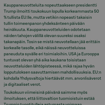
Kauppaneuvotteluita nopeuttaakseen presidentti
Trump ilmoitti toukokuun lopulla korkeammasta 50
% tullista EU:lle, mutta vetikin nopeasti takaisin
tullin toimeenpanon yhdeksänteen päivään
heinäkuuta. Kauppaneuvotteluiden odotetaan
näiden tahojen välillä olevan suureksi osaksi
takanapäin. Tosin se mistä neuvotellaan jää erittäin
korkealle tasolle, eikä näissä neuvotteluissa
paneuduta syvälle eri toimialoihin. USA ja Eurooppa
tuntuvat olevan yhä aika kaukana toisistaan
neuvotteluiden lähtöpisteessä, mikä rajaa hyvän
lopputuloksen saavuttamisen mahdollisuuksia. EU:n
kohdalla Yhdysvaltoja hiertäävät mm. arvonlisäverot
ja digitaaliset verot.
Toukokuun viimeisinä päivänä saimme myös
ilmoituksen, että liittovaltion tuomioistuin estää
Trumpin tuontitulleja astumasta voimaan.