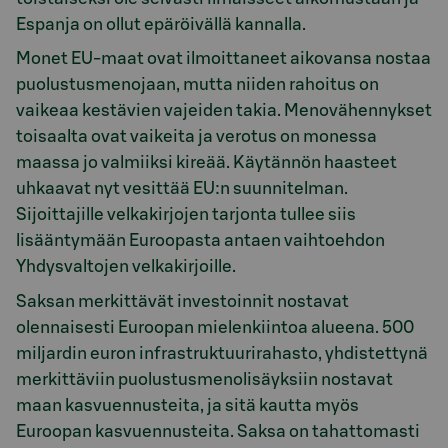
Espanja on ollut epäröivällä kannalla.
Monet EU-maat ovat ilmoittaneet aikovansa nostaa
puolustusmenojaan, mutta niiden rahoitus on
vaikeaa kestävien vajeiden takia. Menovähennykset
toisaalta ovat vaikeita ja verotus on monessa
maassa jo valmiiksi kireää. Käytännön haasteet
uhkaavat nyt vesittää EU:n suunnitelman.
Sijoittajille velkakirjojen tarjonta tullee siis
lisääntymään Euroopasta antaen vaihtoehdon
Yhdysvaltojen velkakirjoille.
Saksan merkittävät investoinnit nostavat
olennaisesti Euroopan mielenkiintoa alueena. 500
miljardin euron infrastruktuurirahasto, yhdistettynä
merkittäviin puolustusmenolisäyksiin nostavat
maan kasvuennusteita, ja sitä kautta myös
Euroopan kasvuennusteita. Saksa on tahattomasti