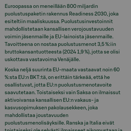
Euroopassa on meneillään 800 miljardin
puolustuspaketin rakennus Readiness 2030, joka
esiteltiin maaliskuussa. Puolustusinvestoinnit
mahdollistetaan kansallisen verojoustavuuden
voimin jäsenmaille ja EU-lainoista jäsenmaille.
Tavoitteena on nostaa puolustusmenot 3,5 %:iin
bruttokansantuotteesta (2024 1,9 %), jotta se olisi
uskottava vastavoima Venäjälle.
Koska neljä suurinta EU-maata vastaavat noin 60
%:sta EU:n BKT:tä, on erittäin tärkeää, että he
osallistuvat, jotta EU:n puolustusmenotavoite
saavutetaan. Toistaiseksi vain Saksa on ilmaissut
aktivoivansa kansallisen EU:n vakaus- ja
kasvusopimuksen pakolausekkeen, joka
mahdollistaa joustavuuden
puolustusmenolisäyksille. Ranska ja Italia eivät
toistaiseksi ole selvästi ilmaisseet aikomustaan ja