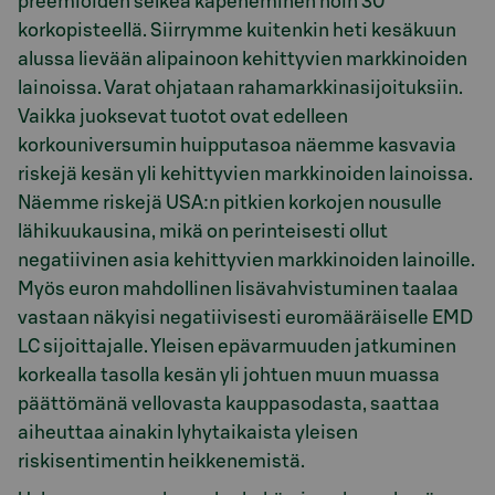
preemioiden selkeä kapeneminen noin 30
korkopisteellä. Siirrymme kuitenkin heti kesäkuun
alussa lievään alipainoon kehittyvien markkinoiden
lainoissa. Varat ohjataan rahamarkkinasijoituksiin.
Vaikka juoksevat tuotot ovat edelleen
korkouniversumin huipputasoa näemme kasvavia
riskejä kesän yli kehittyvien markkinoiden lainoissa.
Näemme riskejä USA:n pitkien korkojen nousulle
lähikuukausina, mikä on perinteisesti ollut
negatiivinen asia kehittyvien markkinoiden lainoille.
Myös euron mahdollinen lisävahvistuminen taalaa
vastaan näkyisi negatiivisesti euromääräiselle EMD
LC sijoittajalle. Yleisen epävarmuuden jatkuminen
korkealla tasolla kesän yli johtuen muun muassa
päättömänä vellovasta kauppasodasta, saattaa
aiheuttaa ainakin lyhytaikaista yleisen
riskisentimentin heikkenemistä.