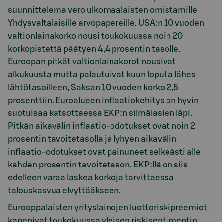
suunnittelema vero ulkomaalaisten omistamille
Yhdysvaltalaisille arvopapereille. USA:n 10 vuoden
valtionlainakorko nousi toukokuussa noin 20
korkopistettä päätyen 4,4 prosentin tasolle.
Euroopan pitkät valtionlainakorot nousivat
alkukuusta mutta palautuivat kuun lopulla lähes
lähtötasoilleen, Saksan 10 vuoden korko 2,5
prosenttiin. Euroalueen inflaatiokehitys on hyvin
suotuisaa katsottaessa EKP:n silmälasien läpi.
Pitkän aikavälin inflaatio-odotukset ovat noin 2
prosentin tavoitetasolla ja lyhyen aikavälin
inflaatio-odotukset ovat painuneet selkeästi alle
kahden prosentin tavoitetason. EKP:llä on siis
edelleen varaa laskea korkoja tarvittaessa
talouskasvua elvyttääkseen.
Eurooppalaisten yrityslainojen luottoriskipreemiot
kapenivat toukokuussa yleisen riskisentimentin