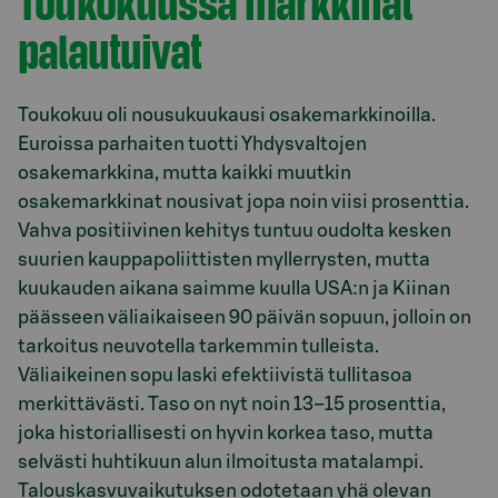
Toukokuussa markkinat
palautuivat
Toukokuu oli nousukuukausi osakemarkkinoilla.
Euroissa parhaiten tuotti Yhdysvaltojen
osakemarkkina, mutta kaikki muutkin
osakemarkkinat nousivat jopa noin viisi prosenttia.
Vahva positiivinen kehitys tuntuu oudolta kesken
suurien kauppapoliittisten myllerrysten, mutta
kuukauden aikana saimme kuulla USA:n ja Kiinan
päässeen väliaikaiseen 90 päivän sopuun, jolloin on
tarkoitus neuvotella tarkemmin tulleista.
Väliaikeinen sopu laski efektiivistä tullitasoa
merkittävästi. Taso on nyt noin 13–15 prosenttia,
joka historiallisesti on hyvin korkea taso, mutta
selvästi huhtikuun alun ilmoitusta matalampi.
Talouskasvuvaikutuksen odotetaan yhä olevan