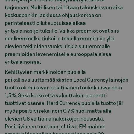
tarjonnan. Maltillisen tai hitaan talouskasvun aika
keskuspankin laskiessa ohjauskorkoa on
perinteisesti ollut suotuisaa aikaa
yrityslainasijoituksille. Vaikka preemiot ovat siis
edelleen melko tiukoilla tasoilla emme näe yllä
olevien tekijöiden vuoksi riskiä suuremmalle
preemioiden levenemiselle eurooppalaisissa
yrityslainoissa.
Kehittyvien markkinoiden puolella
paikallisvaluuttamääräisten Local Currency lainojen
tuotto oli mukavan positiivinen toukokuussa noin
1,5 %. Sekä korko että valuuttakomponentti
tuottivat osansa. Hard Currency puolella tuotto jäi
myös positiiviseksi noin 0,7 % huolimatta alla
olevien US valtionlainakorkojen noususta.
Positiiviseen tuottoon johtivat EM maiden