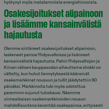
hyötynyt myös matalammista energiahinnoista.
Osakesijoitukset alipainoon
ja lisäämme kansainvälistä
hajautusta
Olemme siirtäneet osakesijoitukset alipainoon,
laskeneet painoa Yhdysvalloissa ja lisänneet
kansainvälistä hajautusta. Pahin Yhdysvaltojen ja
Kiinan välisen kauppasodan aiheuttama shokki on
vältetty, kun huhut liennytyksestä käänsivät
osakemarkkinat nousuun ja tullit jäädytettiin 90
päiväksi. Markkinoita tuki myös odotettua
paremmin sujunut tuloskausi. Näemme
viimeaikaisen osakemarkkinoiden nousun
mahdollisuutena keventää osakepainoa, erityisesti