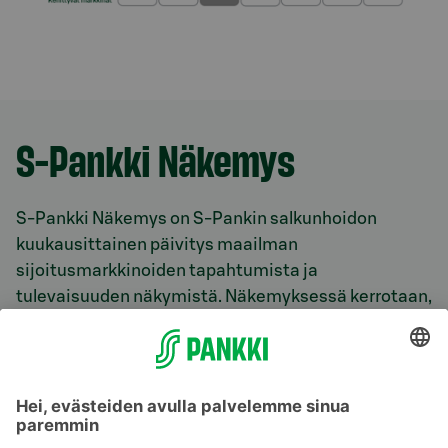
S-Pankki Näkemys
S-Pankki Näkemys on S-Pankin salkunhoidon
kuukausittainen päivitys maailman
sijoitusmarkkinoiden tapahtumista ja
tulevaisuuden näkymistä. Näkemyksessä kerrotaan,
millä markkinoilla on parhaat tuottonäkymät ja
miten eri markkinoita S-Pankin rahastoissa ja
salkuissa painotetaan.