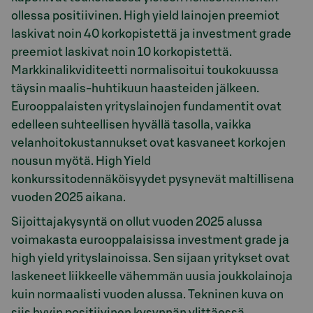
ollessa positiivinen. High yield lainojen preemiot
laskivat noin 40 korkopistettä ja investment grade
preemiot laskivat noin 10 korkopistettä.
Markkinalikviditeetti normalisoitui toukokuussa
täysin maalis-huhtikuun haasteiden jälkeen.
Eurooppalaisten yrityslainojen fundamentit ovat
edelleen suhteellisen hyvällä tasolla, vaikka
velanhoitokustannukset ovat kasvaneet korkojen
nousun myötä. High Yield
konkurssitodennäköisyydet pysynevät maltillisena
vuoden 2025 aikana.
Sijoittajakysyntä on ollut vuoden 2025 alussa
voimakasta eurooppalaisissa investment grade ja
high yield yrityslainoissa. Sen sijaan yritykset ovat
laskeneet liikkeelle vähemmän uusia joukkolainoja
kuin normaalisti vuoden alussa. Tekninen kuva on
siis hyvin positiivinen kysynnän ylittäessä