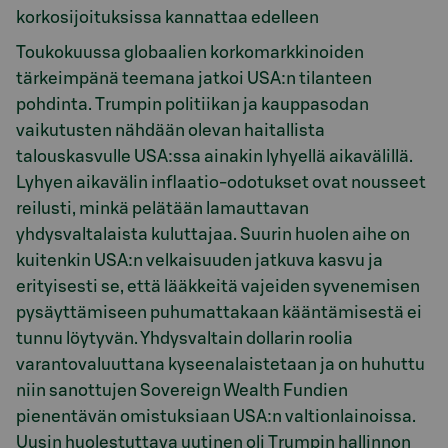
korkosijoituksissa kannattaa edelleen
Toukokuussa globaalien korkomarkkinoiden
tärkeimpänä teemana jatkoi USA:n tilanteen
pohdinta. Trumpin politiikan ja kauppasodan
vaikutusten nähdään olevan haitallista
talouskasvulle USA:ssa ainakin lyhyellä aikavälillä.
Lyhyen aikavälin inflaatio-odotukset ovat nousseet
reilusti, minkä pelätään lamauttavan
yhdysvaltalaista kuluttajaa. Suurin huolen aihe on
kuitenkin USA:n velkaisuuden jatkuva kasvu ja
erityisesti se, että lääkkeitä vajeiden syvenemisen
pysäyttämiseen puhumattakaan kääntämisestä ei
tunnu löytyvän. Yhdysvaltain dollarin roolia
varantovaluuttana kyseenalaistetaan ja on huhuttu
niin sanottujen Sovereign Wealth Fundien
pienentävän omistuksiaan USA:n valtionlainoissa.
Uusin huolestuttava uutinen oli Trumpin hallinnon