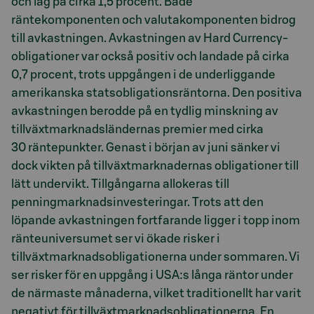
och låg på cirka 1,5 procent. Både
räntekomponenten och valutakomponenten bidrog
till avkastningen. Avkastningen av Hard Currency-
obligationer var också positiv och landade på cirka
0,7 procent, trots uppgången i de underliggande
amerikanska statsobligationsräntorna. Den positiva
avkastningen berodde på en tydlig minskning av
tillväxtmarknadsländernas premier med cirka
30 räntepunkter. Genast i början av juni sänker vi
dock vikten på tillväxtmarknadernas obligationer till
lätt undervikt. Tillgångarna allokeras till
penningmarknadsinvesteringar. Trots att den
löpande avkastningen fortfarande ligger i topp inom
ränteuniversumet ser vi ökade risker i
tillväxtmarknadsobligationerna under sommaren. Vi
ser risker för en uppgång i USA:s långa räntor under
de närmaste månaderna, vilket traditionellt har varit
negativt för tillväxtmarknadsobligationerna. En