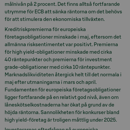
målnivån på 2 procent. Det finns alltså fortfarande
utrymme för ECB att sänka räntorna om det behövs
för att stimulera den ekonomiska tillväxten.
Kreditriskpremierna för europeiska
företagsobligationer minskade i maj, eftersom det
allmänna risksentimentet var positivt. Premierna
för high yield-obligationer minskade med cirka
40 räntepunkter och premierna för investment
grade-obligationer med cirka 10 räntepunkter.
Marknadslikviditeten återgick helt till det normala i
maj efter utmaningarna i mars och april.
Fundamenten för europeiska företagsobligationer
ligger fortfarande på en relativt god nivå, även om
låneskötselkostnaderna har ökat på grund av de
höjda räntorna. Sannolikheten för konkurser bland
high yield-företag är troligen måttlig under 2025.
Investerarnas efterfrågan på europeiska