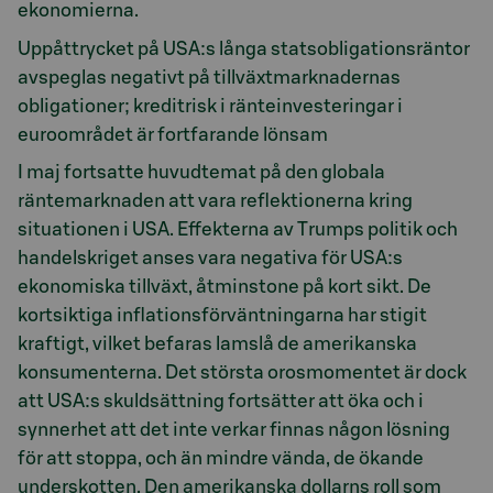
ekonomierna.
Uppåttrycket på USA:s långa statsobligationsräntor
avspeglas negativt på tillväxtmarknadernas
obligationer; kreditrisk i ränteinvesteringar i
euroområdet är fortfarande lönsam
I maj fortsatte huvudtemat på den globala
räntemarknaden att vara reflektionerna kring
situationen i USA. Effekterna av Trumps politik och
handelskriget anses vara negativa för USA:s
ekonomiska tillväxt, åtminstone på kort sikt. De
kortsiktiga inflationsförväntningarna har stigit
kraftigt, vilket befaras lamslå de amerikanska
konsumenterna. Det största orosmomentet är dock
att USA:s skuldsättning fortsätter att öka och i
synnerhet att det inte verkar finnas någon lösning
för att stoppa, och än mindre vända, de ökande
underskotten. Den amerikanska dollarns roll som