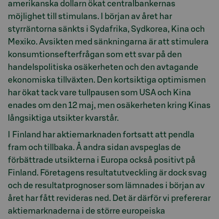
amerikanska dollarn ökat centralbankernas
möjlighet till stimulans. I början av året har
styrräntorna sänkts i Sydafrika, Sydkorea, Kina och
Mexiko. Avsikten med sänkningarna är att stimulera
konsumtionsefterfrågan som ett svar på den
handelspolitiska osäkerheten och den avtagande
ekonomiska tillväxten. Den kortsiktiga optimismen
har ökat tack vare tullpausen som USA och Kina
enades om den 12 maj, men osäkerheten kring Kinas
långsiktiga utsikter kvarstår.
I Finland har aktiemarknaden fortsatt att pendla
fram och tillbaka. Å andra sidan avspeglas de
förbättrade utsikterna i Europa också positivt på
Finland. Företagens resultatutveckling är dock svag
och de resultatprognoser som lämnades i början av
året har fått revideras ned. Det är därför vi prefererar
aktiemarknaderna i de större europeiska