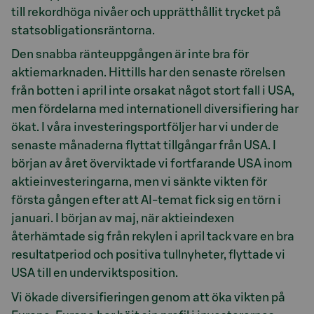
till rekordhöga nivåer och upprätthållit trycket på
statsobligationsräntorna.
Den snabba ränteuppgången är inte bra för
aktiemarknaden. Hittills har den senaste rörelsen
från botten i april inte orsakat något stort fall i USA,
men fördelarna med internationell diversifiering har
ökat. I våra investeringsportföljer har vi under de
senaste månaderna flyttat tillgångar från USA. I
början av året överviktade vi fortfarande USA inom
aktieinvesteringarna, men vi sänkte vikten för
första gången efter att AI-temat fick sig en törn i
januari. I början av maj, när aktieindexen
återhämtade sig från rekylen i april tack vare en bra
resultatperiod och positiva tullnyheter, flyttade vi
USA till en underviktsposition.
Vi ökade diversifieringen genom att öka vikten på