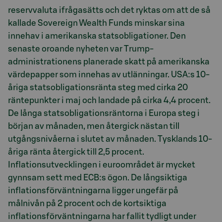
reservvaluta ifrågasätts och det ryktas om att de så
kallade Sovereign Wealth Funds minskar sina
innehav i amerikanska statsobligationer. Den
senaste oroande nyheten var Trump-
administrationens planerade skatt på amerikanska
värdepapper som innehas av utlänningar. USA:s 10-
åriga statsobligationsränta steg med cirka 20
räntepunkter i maj och landade på cirka 4,4 procent.
De långa statsobligationsräntorna i Europa steg i
början av månaden, men återgick nästan till
utgångsnivåerna i slutet av månaden. Tysklands 10-
åriga ränta återgick till 2,5 procent.
Inflationsutvecklingen i euroområdet är mycket
gynnsam sett med ECB:s ögon. De långsiktiga
inflationsförväntningarna ligger ungefär på
målnivån på 2 procent och de kortsiktiga
inflationsförväntningarna har fallit tydligt under