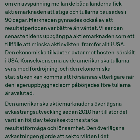
om en avspänning mellan de båda länderna fick
aktiemarknaden att stiga och tullarna pausades i
90 dagar. Marknaden gynnades också av att
resultatperioden var bättre än väntat. Vi ser den
senaste tidens uppgång på aktiemarknaden som ett
tillfälle att minska aktievikten, framför allt i USA.
Den ekonomiska tillväxten avtar mot hösten, särskilt
i USA. Konsekvenserna av de amerikanska tullarna
syns med fördröjning, och den ekonomiska
statistiken kan komma att försämras ytterligare när
den lageruppbyggnad som påbörjades före tullarna
är avslutad.
Den amerikanska aktiemarknadens överlägsna
avkastningsutveckling sedan 2010 har till stor del
varit en följd av tekniksektorns starka
resultatförmåga och lönsamhet. Den överlägsna
avkastningen gjorde att sektorvikten i det