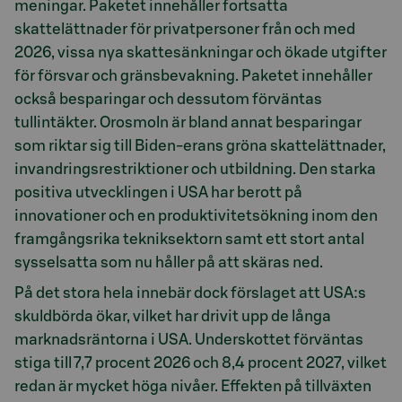
meningar. Paketet innehåller fortsatta
skattelättnader för privatpersoner från och med
2026, vissa nya skattesänkningar och ökade utgifter
för försvar och gränsbevakning. Paketet innehåller
också besparingar och dessutom förväntas
tullintäkter. Orosmoln är bland annat besparingar
som riktar sig till Biden-erans gröna skattelättnader,
invandringsrestriktioner och utbildning. Den starka
positiva utvecklingen i USA har berott på
innovationer och en produktivitetsökning inom den
framgångsrika tekniksektorn samt ett stort antal
sysselsatta som nu håller på att skäras ned.
På det stora hela innebär dock förslaget att USA:s
skuldbörda ökar, vilket har drivit upp de långa
marknadsräntorna i USA. Underskottet förväntas
stiga till 7,7 procent 2026 och 8,4 procent 2027, vilket
redan är mycket höga nivåer. Effekten på tillväxten