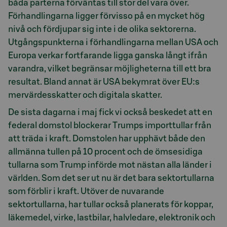
båda parterna förväntas till stor del vara över.
Förhandlingarna ligger förvisso på en mycket hög
nivå och fördjupar sig inte i de olika sektorerna.
Utgångspunkterna i förhandlingarna mellan USA och
Europa verkar fortfarande ligga ganska långt ifrån
varandra, vilket begränsar möjligheterna till ett bra
resultat. Bland annat är USA bekymrat över EU:s
mervärdesskatter och digitala skatter.
De sista dagarna i maj fick vi också beskedet att en
federal domstol blockerar Trumps importtullar från
att träda i kraft. Domstolen har upphävt både den
allmänna tullen på 10 procent och de ömsesidiga
tullarna som Trump införde mot nästan alla länder i
världen. Som det ser ut nu är det bara sektortullarna
som förblir i kraft. Utöver de nuvarande
sektortullarna, har tullar också planerats för koppar,
läkemedel, virke, lastbilar, halvledare, elektronik och