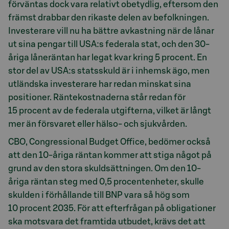
förväntas dock vara relativt obetydlig, eftersom den
främst drabbar den rikaste delen av befolkningen.
Investerare vill nu ha bättre avkastning när de lånar
ut sina pengar till USA:s federala stat, och den 30-
åriga låneräntan har legat kvar kring 5 procent. En
stor del av USA:s statsskuld är i inhemsk ägo, men
utländska investerare har redan minskat sina
positioner. Räntekostnaderna står redan för
15 procent av de federala utgifterna, vilket är långt
mer än försvaret eller hälso- och sjukvården.
CBO, Congressional Budget Office, bedömer också
att den 10-åriga räntan kommer att stiga något på
grund av den stora skuldsättningen. Om den 10-
åriga räntan steg med 0,5 procentenheter, skulle
skulden i förhållande till BNP vara så hög som
10 procent 2035. För att efterfrågan på obligationer
ska motsvara det framtida utbudet, krävs det att