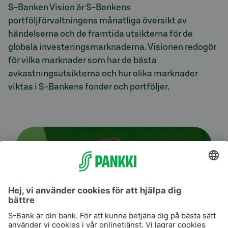
S-Banken Vision är
S-Bankens
portföljförvaltningens
månatliga översikt av
händelserna och de framtida utsikterna för de
globala investeringsmarknaderna. Visionen redogör
för vilka marknader som har de bästa
avkastningsutsikterna och hur olika marknader
viktas i S-Bankens fonder och portföljer.