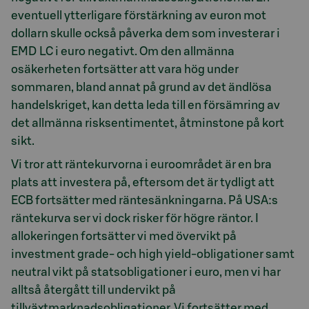
eventuell ytterligare förstärkning av euron mot
dollarn skulle också påverka dem som investerar i
EMD LC i euro negativt. Om den allmänna
osäkerheten fortsätter att vara hög under
sommaren, bland annat på grund av det ändlösa
handelskriget, kan detta leda till en försämring av
det allmänna risksentimentet, åtminstone på kort
sikt.
Vi tror att räntekurvorna i euroområdet är en bra
plats att investera på, eftersom det är tydligt att
ECB fortsätter med räntesänkningarna. På USA:s
räntekurva ser vi dock risker för högre räntor. I
allokeringen fortsätter vi med övervikt på
investment grade- och high yield-obligationer samt
neutral vikt på statsobligationer i euro, men vi har
alltså återgått till undervikt på
tillväxtmarknadsobligationer. Vi fortsätter med