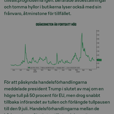
tillväxtprognoserna igen. Befarade avbeställningar
och tomma hyllor i butikerna lyser också med sin
frånvaro, åtminstone för tillfället.
För att påskynda handelsförhandlingarna
meddelade president Trump i slutet av maj om en
högre tull på 50 procent för EU, men drog snabbt
tillbaka införandet av tullen och förlängde tullpausen
till den 9 juli. Handelsförhandlingarna mellan de