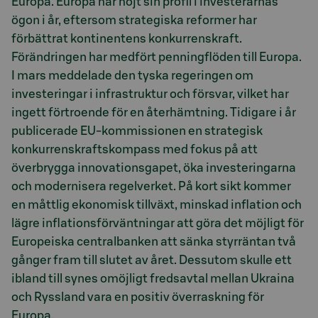
Europa. Europa har höjt sin profil i investerarnas
ögon i år, eftersom strategiska reformer har
förbättrat kontinentens konkurrenskraft.
Förändringen har medfört penningflöden till Europa.
I mars meddelade den tyska regeringen om
investeringar i infrastruktur och försvar, vilket har
ingett förtroende för en återhämtning. Tidigare i år
publicerade EU-kommissionen en strategisk
konkurrenskraftskompass med fokus på att
överbrygga innovationsgapet, öka investeringarna
och modernisera regelverket. På kort sikt kommer
en måttlig ekonomisk tillväxt, minskad inflation och
lägre inflationsförväntningar att göra det möjligt för
Europeiska centralbanken att sänka styrräntan två
gånger fram till slutet av året. Dessutom skulle ett
ibland till synes omöjligt fredsavtal mellan Ukraina
och Ryssland vara en positiv överraskning för
Europa.