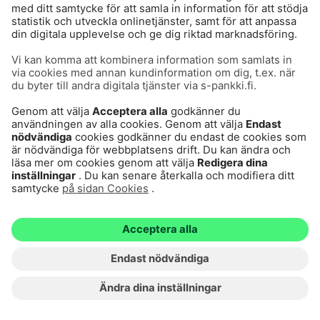
Marknadsoron fortsatte i april
#S-Banken Vision
#Spara och investera
2026-05-12