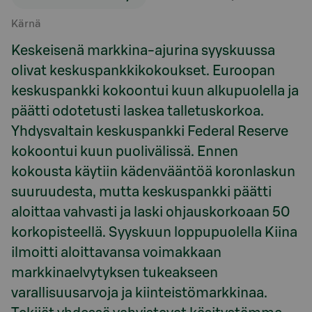
Kärnä
Keskeisenä markkina-ajurina syyskuussa
olivat keskuspankkikokoukset. Euroopan
keskuspankki kokoontui kuun alkupuolella ja
päätti odotetusti laskea talletuskorkoa.
Yhdysvaltain keskuspankki Federal Reserve
kokoontui kuun puolivälissä. Ennen
kokousta käytiin kädenvääntöä koronlaskun
suuruudesta, mutta keskuspankki päätti
aloittaa vahvasti ja laski ohjauskorkoaan 50
korkopisteellä. Syyskuun loppupuolella Kiina
ilmoitti aloittavansa voimakkaan
markkinaelvytyksen tukeakseen
varallisuusarvoja ja kiinteistömarkkinaa.