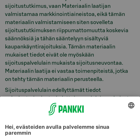
sijoitustutkimus, vaan Materiaalin laatijan
valmistamaa markkinointiaineistoa, eikä tämän
materiaalin valmistamiseen siten sovelleta
sijoitustutkimuksen riippumattomuutta koskevia
säännöksiä ja tähän sääntelyyn sisältyviä
kaupankäyntirajoituksia. Tämän materiaalin
mukaiset tiedot eivät ole myöskään
sijoituspalvelulain mukaista sijoitusneuvontaa.
Materiaalin laatija ei vastaa toimenpiteistä, jotka
on tehty tämän materiaalin perusteella.
Sijoituspalvelulain edellyttämät tiedot
palveluntarjoajasta, kuluttajansuojalain mukaiset
etämyyntiä koskevat tiedot sekä rahoitusvälineisiin
liittyviä riskejä koskevat kuvaukset ovat saatavilla
osoitteessa
www.s-pankki.fi
.
Tätä katsausta tai sen kopioita ei saa levittää