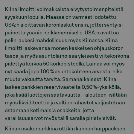
Kiina ilmoitti voimakkaista elvytystoimenpiteistä
syyskuun lopulla. Maassa on varmasti odotettu
USA:n aloittavan koronlaskut ensin, jottei syntyisi
painetta yuanin heikkenemiselle. USA:n avattua
pelin, aukesi mahdollisuus myös Kiinassa. Kiina
ilmoitti laskevansa monen keskeisen ohjauskoron
tasoa ja myös asuntolainoissa yleisesti viitekorkona
pidettyä korkoa 50 korkopisteellä. Lainaa voi myös
nyt saada jopa 100 % asuntokohteen arvosta, eikä
muuta vakuutta tarvita. Samanaikaisesti Kiina
laskee pankkien reservivaateita 0,50 %-yksiköllä,
joka lisää luottojen saatavuutta. Talouteen lisätään
myös likviditeettiä ja valtion rahastot valjastetaan
ostamaan kotimaisia osakkeita, jotta
varallisuusarvot myös tällä saralla piristyisivät.
Kiinan osakemarkkina ottikin kunnon harppauksen