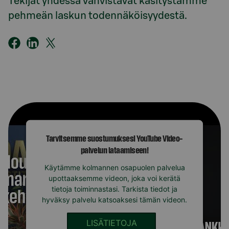
Tekijät yhdessä vahvistavat käsitystämme
pehmeän laskun todennäköisyydestä.
Tarvitsemme suostumuksesi YouTube Video-
palvelun lataamiseen!
Käytämme kolmannen osapuolen palvelua
upottaaksemme videon, joka voi kerätä
tietoja toiminnastasi. Tarkista tiedot ja
hyväksy palvelu katsoaksesi tämän videon.
LISÄTIETOJA