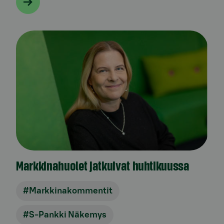
Markkinahuolet jatkuivat huhtikuussa
#Markkinakommentit
#S-Pankki Näkemys