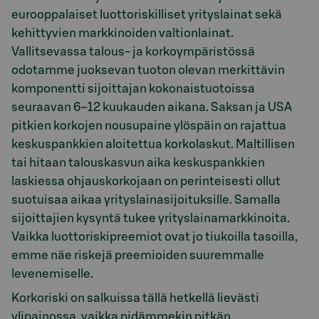
eurooppalaiset luottoriskilliset yrityslainat sekä
kehittyvien markkinoiden valtionlainat.
Vallitsevassa talous- ja korkoympäristössä
odotamme juoksevan tuoton olevan merkittävin
komponentti sijoittajan kokonaistuotoissa
seuraavan 6–12 kuukauden aikana. Saksan ja USA
pitkien korkojen nousupaine ylöspäin on rajattua
keskuspankkien aloitettua korkolaskut. Maltillisen
tai hitaan talouskasvun aika keskuspankkien
laskiessa ohjauskorkojaan on perinteisesti ollut
suotuisaa aikaa yrityslainasijoituksille. Samalla
sijoittajien kysyntä tukee yrityslainamarkkinoita.
Vaikka luottoriskipreemiot ovat jo tiukoilla tasoilla,
emme näe riskejä preemioiden suuremmalle
levenemiselle.
Korkoriski on salkuissa tällä hetkellä lievästi
ylipainossa, vaikka pidämmekin pitkän