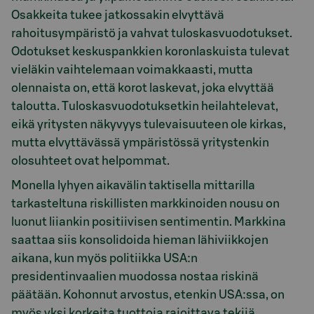
Osakkeita tukee jatkossakin elvyttävä
rahoitusympäristö ja vahvat tuloskasvuodotukset.
Odotukset keskuspankkien koronlaskuista tulevat
vieläkin vaihtelemaan voimakkaasti, mutta
olennaista on, että korot laskevat, joka elvyttää
taloutta. Tuloskasvuodotuksetkin heilahtelevat,
eikä yritysten näkyvyys tulevaisuuteen ole kirkas,
mutta elvyttävässä ympäristössä yritystenkin
olosuhteet ovat helpommat.
Monella lyhyen aikavälin taktisella mittarilla
tarkasteltuna riskillisten markkinoiden nousu on
luonut liiankin positiivisen sentimentin. Markkina
saattaa siis konsolidoida hieman lähiviikkojen
aikana, kun myös politiikka USA:n
presidentinvaalien muodossa nostaa riskinä
päätään. Kohonnut arvostus, etenkin USA:ssa, on
myös yksi korkeita tuottoja rajoittava tekijä