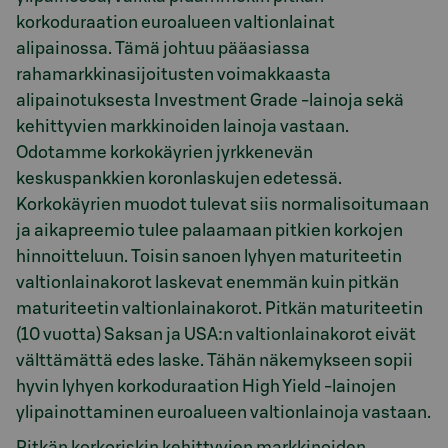
korkoduraation euroalueen valtionlainat
alipainossa. Tämä johtuu pääasiassa
rahamarkkinasijoitusten voimakkaasta
alipainotuksesta Investment Grade -lainoja sekä
kehittyvien markkinoiden lainoja vastaan.
Odotamme korkokäyrien jyrkkenevän
keskuspankkien koronlaskujen edetessä.
Korkokäyrien muodot tulevat siis normalisoitumaan
ja aikapreemio tulee palaamaan pitkien korkojen
hinnoitteluun. Toisin sanoen lyhyen maturiteetin
valtionlainakorot laskevat enemmän kuin pitkän
maturiteetin valtionlainakorot. Pitkän maturiteetin
(10 vuotta) Saksan ja USA:n valtionlainakorot eivät
välttämättä edes laske. Tähän näkemykseen sopii
hyvin lyhyen korkoduraation High Yield -lainojen
ylipainottaminen euroalueen valtionlainoja vastaan.
Pitkän korkoriskin kehittyvien markkinoiden