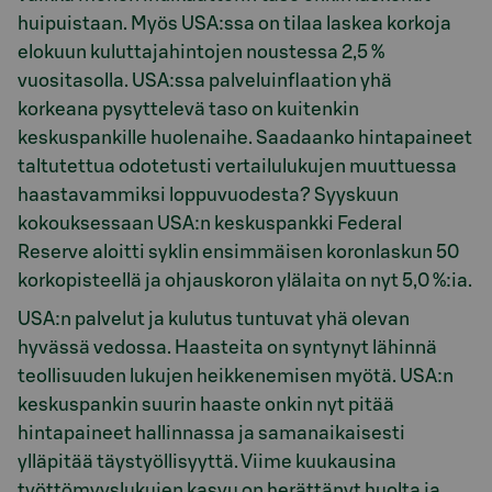
huipuistaan. Myös USA:ssa on tilaa laskea korkoja
elokuun kuluttajahintojen noustessa 2,5 %
vuositasolla. USA:ssa palveluinflaation yhä
korkeana pysyttelevä taso on kuitenkin
keskuspankille huolenaihe. Saadaanko hintapaineet
taltutettua odotetusti vertailulukujen muuttuessa
haastavammiksi loppuvuodesta? Syyskuun
kokouksessaan USA:n keskuspankki Federal
Reserve aloitti syklin ensimmäisen koronlaskun 50
korkopisteellä ja ohjauskoron ylälaita on nyt 5,0 %:ia.
USA:n palvelut ja kulutus tuntuvat yhä olevan
hyvässä vedossa. Haasteita on syntynyt lähinnä
teollisuuden lukujen heikkenemisen myötä. USA:n
keskuspankin suurin haaste onkin nyt pitää
hintapaineet hallinnassa ja samanaikaisesti
ylläpitää täystyöllisyyttä. Viime kuukausina
työttömyyslukujen kasvu on herättänyt huolta ja