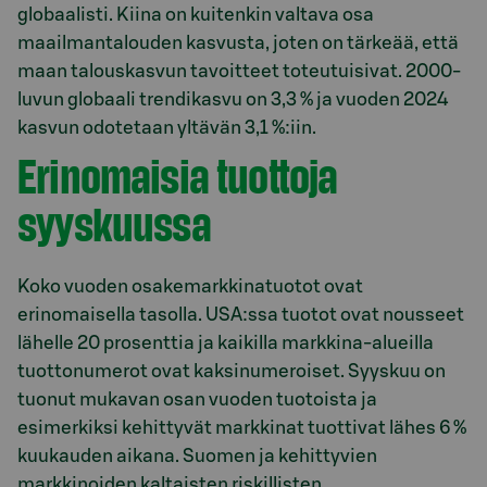
globaalisti. Kiina on kuitenkin valtava osa
maailmantalouden kasvusta, joten on tärkeää, että
maan talouskasvun tavoitteet toteutuisivat. 2000-
luvun globaali trendikasvu on 3,3 % ja vuoden 2024
kasvun odotetaan yltävän 3,1 %:iin.
Erinomaisia tuottoja
syyskuussa
Koko vuoden osakemarkkinatuotot ovat
erinomaisella tasolla. USA:ssa tuotot ovat nousseet
lähelle 20 prosenttia ja kaikilla markkina-alueilla
tuottonumerot ovat kaksinumeroiset. Syyskuu on
tuonut mukavan osan vuoden tuotoista ja
esimerkiksi kehittyvät markkinat tuottivat lähes 6 %
kuukauden aikana. Suomen ja kehittyvien
markkinoiden kaltaisten riskillisten