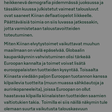
heikkenevä demografia pidemmässä juoksussa ja
tässäkin kuussa julkistetut vaimeat talousluvut
ovat saaneet Kiinan deflaatiopelot liikkeelle.
Päättäväisiä toimia on siis luvassa jatkossakin,
jotta varmistetaan taloustavoitteiden
toteutuminen.
Miten Kiinan elvytystoimet vaikuttavat muuhun
maailmaan on vielä epäselvää. Globaalin
kaupankäynnin vahvistuminen olisi tärkeää
Euroopan kannalta ja toimet voivat lisätä
eurooppalaisten tuotteiden kysyntää. Toisaalta
Kiinasta viedään paljon Euroopan tuotannon kanssa
kilpailevia tuotteita (muun muassa sähköautoja ja
aurinkopaneeleita), joissa Euroopan on ollut
haastavaa kilpailla kiinalaisten tuotteiden saamien
valtiotukien takia. Toimilla ei siis näillä näkymin tule
olemaan suurta vaikutusta talouskasvuun