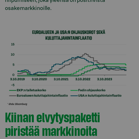
hiipumiseen, joka yleensä on positiivista
osakemarkkinoille.
Kiinan elvytyspaketti
piristää markkinoita