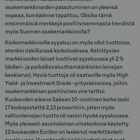
osakemarkkinoiden palautuminen on yleensä
nopeaa, kun käänne tapahtuu. Olisiko tämä
ensimmäisiä merkkejä positiivisemmasta trendistä
myös Suomen osakemarkkinoilla?
Korkomarkkinoilla syyskuu on myös ollut tuottoisa,
etenkin riskillisissä korkoluokissa. Kehittyvien
markkinoiden lainat tuottivat syyskuussa yli 2 %
(dollari- ja paikallisvaluuttamääräisten lainojen
keskiarvo). Hyviä tuottoja oli saatavilla myös High
Yield- ja Investment Grade -yrityslainoissa, joihin
osakemarkkinan positiivinen vire tarttui.
Kuukauden aikana Saksan 10-vuotinen korko laski
17 korkopistettä 2,13 prosenttiin, joten myös
valtionlainojen tuotto oli varsin hyvää syyskuussa.
Myös yleisesti asuntolainan viitekorkona käytetty
12 kuukauden Euribor on laskenut merkittävästi