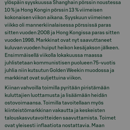
ylöspäin syyskuussa Shanghain pörssin noustessa
10 % ja Hong Kongin pörssin 13 % viimeisen
kokonaisen viikon aikana. Syyskuun viimeinen
viikko oli mannerkiinalaisessa pörssissä paras
sitten vuoden 2008 ja Hong Kongissa paras sitten
vuoden 1998. Markkinat ovat nyt saavuttaneet
kuluvan vuoden huiput heikon kesäjakson jälkeen.
Ensimmäisellä viikolla lokakuussa maassa
juhlistetaan kommunistisen puolueen 75-vuotis
juhlia niin kutsutun Golden Weekin muodossa ja
markkinat ovat suljettuina viikon.
Kiinan vahvoilla toimilla pyritään piristämään
kuluttajien luottamusta ja lisäämään heidän
ostovoimaansa. Toimilla tavoitellaan myös
kiinteistömarkkinan vakautta ja keskeisten
talouskasvutavoitteiden saavuttamista. Toimet
ovat yleisesti inflaatiota nostattavia. Maan