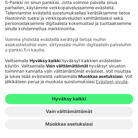
Yhdysvaltoihin tai muihin vastaavanlaisten
rajoitusten alaisiin maihin. Raportin levittäminen
Yhdysvalloissa tai muissa vastaavanlaisten
rajoitusten alaisissa maissa tai levittäminen näiden
maiden kansalaisille saatetaan katsoa
rikkomukseksi näissä maissa voimassa olevia
lakeja vastaan.
1