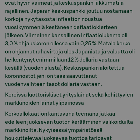
ovat hyvin vaimeat ja keskuspankin liikkumatila
rajallinen. Japanin keskuspankki joutuu nostamaan
korkoja nykytasosta inflaation noustua
vuosikymmeniä kestäneen deflaatiokierteen
jälkeen. Viimeinen kansallinen inflaatiolukema oli
3,0 % ohjauskoron ollessa vain 0,25 %. Matala korko
on ohjannut rahavirtoja ulos Japanista ja valuutta oli
heikentynyt enimmillään 12 % dollaria vastaan
kesällä (vuoden alusta). Keskuspankin aloitettua
koronnostot jeni on taas saavuttanut
vuodenvaihteen tasot dollaria vastaan.
Koroissa luottoriskiset yrityslainat sekä kehittyvien
markkinoiden lainat ylipainossa
Korkoallokaation kantavana teemana jatkaa
edelleen juoksevan tuoton kerääminen valikoiduilta
markkinoilta. Nykyisessä ympäristössä
houkuttelevaa juoksevaa tuottoa tarjoavat