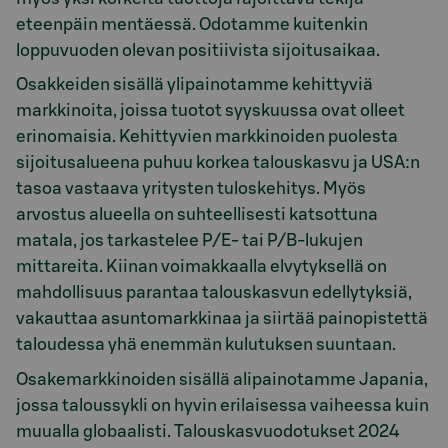
eteenpäin mentäessä. Odotamme kuitenkin
loppuvuoden olevan positiivista sijoitusaikaa.
Osakkeiden sisällä ylipainotamme kehittyviä
markkinoita, joissa tuotot syyskuussa ovat olleet
erinomaisia. Kehittyvien markkinoiden puolesta
sijoitusalueena puhuu korkea talouskasvu ja USA:n
tasoa vastaava yritysten tuloskehitys. Myös
arvostus alueella on suhteellisesti katsottuna
matala, jos tarkastelee P/E- tai P/B-lukujen
mittareita. Kiinan voimakkaalla elvytyksellä on
mahdollisuus parantaa talouskasvun edellytyksiä,
vakauttaa asuntomarkkinaa ja siirtää painopistettä
taloudessa yhä enemmän kulutuksen suuntaan.
Osakemarkkinoiden sisällä alipainotamme Japania,
jossa taloussykli on hyvin erilaisessa vaiheessa kuin
muualla globaalisti. Talouskasvuodotukset 2024