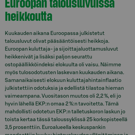
Euroopan talousluvuissa
heikkoutta
Kuukauden aikana Euroopassa julkistetut
talousluvut olivat pääsääntöisesti heikkoja.
Euroopan kuluttaja- ja sijoittajaluottamusluvut
heikkenivät ja lisäksi paljon seurattu
ostopäällikköindeksi elokuulta oli vaisu. Näimme
myös tulosodotusten laskevan kuukauden aikana.
Samanaikaisesti elokuun kuluttajahintainflaatio
julkistettiin odotuksia ja edellistä tilastoa hieman
vaimeampana. Vuositason muutos oli 2,2 %, eli jo
hyvin lähellä EKP:n omaa 2 %:n tavoitetta. Tämä
mahdollisti odotetun EKP:n talletuskoron laskun jo
toista kertaa tässä taloussyklissä 25 korkopisteellä
3,5 prosenttiin. Euroalueella keskuspankin