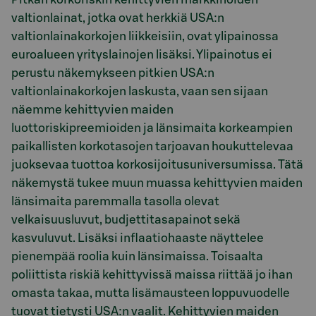
valtionlainat, jotka ovat herkkiä USA:n
valtionlainakorkojen liikkeisiin, ovat ylipainossa
euroalueen yrityslainojen lisäksi. Ylipainotus ei
perustu näkemykseen pitkien USA:n
valtionlainakorkojen laskusta, vaan sen sijaan
näemme kehittyvien maiden
luottoriskipreemioiden ja länsimaita korkeampien
paikallisten korkotasojen tarjoavan houkuttelevaa
juoksevaa tuottoa korkosijoitusuniversumissa. Tätä
näkemystä tukee muun muassa kehittyvien maiden
länsimaita paremmalla tasolla olevat
velkaisuusluvut, budjettitasapainot sekä
kasvuluvut. Lisäksi inflaatiohaaste näyttelee
pienempää roolia kuin länsimaissa. Toisaalta
poliittista riskiä kehittyvissä maissa riittää jo ihan
omasta takaa, mutta lisämausteen loppuvuodelle
tuovat tietysti USA:n vaalit. Kehittyvien maiden