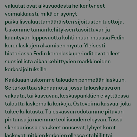
valuutat ovat alkuvuodesta heikentyneet
voimakkaasti, mikä on syönyt
paikallisvaluuttamääräisten sijoitusten tuottoja.
Uskomme tämän kehityksen tasoittuvan ja
kääntyvän loppuvuotta kohti muun muassa Fedin
koronlaskujen alkamisen myötä. Yleisesti
historiassa Fedin koronlaskuperiodit ovat olleet
suosiollista aikaa kehittyvien markkinoiden
korkosijoituksille.
Kaikkiaan uskomme talouden pehmeään laskuun.
Se tarkoittaa skenaariota, jossa talouskasvu on
vakaata, tai kasvavaa, keskuspankkien elvyttäessä
taloutta laskemalla korkoja. Ostovoima kasvaa, joka
tukee kulutusta. Tuloskasvun odotamme pitävän
pintansa ja näemme teollisuuden elpyvän. Tässä
skenaariossa osakkeet nousevat, lyhyet korot
laskevat, pitkien korkojen ollessa stabiilit tai