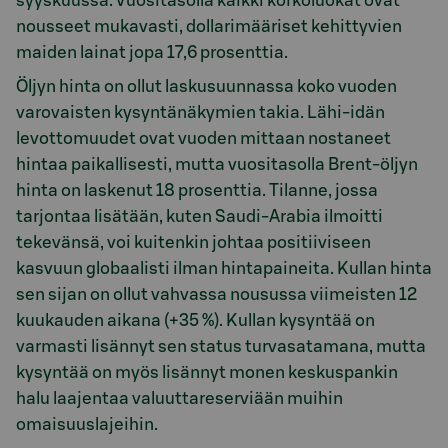
syyskuussa. Vuositasolla kaikki korkoluokat ovat
nousseet mukavasti, dollarimääriset kehittyvien
maiden lainat jopa 17,6 prosenttia.
Öljyn hinta on ollut laskusuunnassa koko vuoden
varovaisten kysyntänäkymien takia. Lähi-idän
levottomuudet ovat vuoden mittaan nostaneet
hintaa paikallisesti, mutta vuositasolla Brent-öljyn
hinta on laskenut 18 prosenttia. Tilanne, jossa
tarjontaa lisätään, kuten Saudi-Arabia ilmoitti
tekevänsä, voi kuitenkin johtaa positiiviseen
kasvuun globaalisti ilman hintapaineita. Kullan hinta
sen sijan on ollut vahvassa nousussa viimeisten 12
kuukauden aikana (+35 %). Kullan kysyntää on
varmasti lisännyt sen status turvasatamana, mutta
kysyntää on myös lisännyt monen keskuspankin
halu laajentaa valuuttareserviään muihin
omaisuuslajeihin.