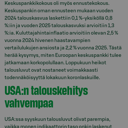
Keskuspankkikokous oli myös ennustekokous.
Keskuspankin oman ennusteen mukaan vuoden
2024 talouskasvua laskettiin 0,1 %-yksiköllä 0,8
%:iin ja vuoden 2025 talouskasvuksi arvioitiin 1,3
%:ia. Kuluttajahintainflaatio arvioitiin olevan 2,5 %
vuonna 2024 hivenen haastavampien
vertailulukujen ansiosta ja 2,2 % vuonna 2025. Tästä
herää kysymys, miten Euroopan keskuspankki tulee
jatkamaan korkopolullaan. Loppukuun heikot
talousluvut ovat nostaneet voimakkaasti
todennäköisyyttä lokakuun koronlaskuille.
USA:n talouskehitys
vahvempaa
USA:ssa syyskuun talousluvut olivat parempia,
vaikka monen indikaattorin taso onkin laskenut