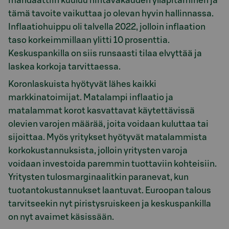
mandaattiin kuuluu hintavakauden ylläpitäminen ja
tämä tavoite vaikuttaa jo olevan hyvin hallinnassa.
Inflaatiohuippu oli talvella 2022, jolloin inflaation
taso korkeimmillaan ylitti 10 prosenttia.
Keskuspankilla on siis runsaasti tilaa elvyttää ja
laskea korkoja tarvittaessa.
Koronlaskuista hyötyvät lähes kaikki
markkinatoimijat. Matalampi inflaatio ja
matalammat korot kasvattavat käytettävissä
olevien varojen määrää, joita voidaan kuluttaa tai
sijoittaa. Myös yritykset hyötyvät matalammista
korkokustannuksista, jolloin yritysten varoja
voidaan investoida paremmin tuottaviin kohteisiin.
Yritysten tulosmarginaalitkin paranevat, kun
tuotantokustannukset laantuvat. Euroopan talous
tarvitseekin nyt piristysruiskeen ja keskuspankilla
on nyt avaimet käsissään.