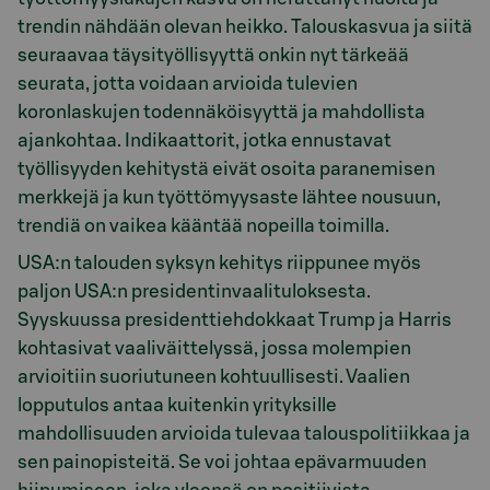
trendin nähdään olevan heikko. Talouskasvua ja siitä
seuraavaa täysityöllisyyttä onkin nyt tärkeää
seurata, jotta voidaan arvioida tulevien
koronlaskujen todennäköisyyttä ja mahdollista
ajankohtaa. Indikaattorit, jotka ennustavat
työllisyyden kehitystä eivät osoita paranemisen
merkkejä ja kun työttömyysaste lähtee nousuun,
trendiä on vaikea kääntää nopeilla toimilla.
USA:n talouden syksyn kehitys riippunee myös
paljon USA:n presidentinvaalituloksesta.
Syyskuussa presidenttiehdokkaat Trump ja Harris
kohtasivat vaaliväittelyssä, jossa molempien
arvioitiin suoriutuneen kohtuullisesti. Vaalien
lopputulos antaa kuitenkin yrityksille
mahdollisuuden arvioida tulevaa talouspolitiikkaa ja
sen painopisteitä. Se voi johtaa epävarmuuden