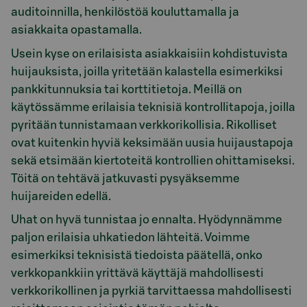
auditoinnilla, henkilöstöä kouluttamalla ja
asiakkaita opastamalla.
Usein kyse on erilaisista asiakkaisiin kohdistuvista
huijauksista, joilla yritetään kalastella esimerkiksi
pankkitunnuksia tai korttitietoja. Meillä on
käytössämme erilaisia teknisiä kontrollitapoja, joilla
pyritään tunnistamaan verkkorikollisia. Rikolliset
ovat kuitenkin hyviä keksimään uusia huijaustapoja
sekä etsimään kiertoteitä kontrollien ohittamiseksi.
Töitä on tehtävä jatkuvasti pysyäksemme
huijareiden edellä.
Uhat on hyvä tunnistaa jo ennalta. Hyödynnämme
paljon erilaisia uhkatiedon lähteitä. Voimme
esimerkiksi teknisistä tiedoista päätellä, onko
verkkopankkiin yrittävä käyttäjä mahdollisesti
verkkorikollinen ja pyrkiä tarvittaessa mahdollisesti