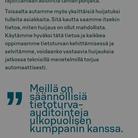
rajoittamaan asiointia tämän pohjalta.
Toisaalta autamme myös yksittäisiä huijatuksi
tulleita asiakkaita. Sitä kautta saamme itsekin
tietoa, miten huijaus on ollut mahdollista.
Käytämme hyväksi tätä tietoa ja kaikkea
oppimaamme tietoturvan kehittämisessä ja
selvitämme, voidaanko vastaavia huijauksia
jatkossa teknisillä menetelmillä torjua
automaattisesti.
Meillä on
säännöllisiä
tietoturva-
auditointeja
ulkopuolisen
kumppanin kanssa.