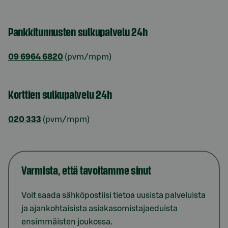
Pankkitunnusten sulkupalvelu 24h
09 6964 6820
(pvm/mpm)
Korttien sulkupalvelu 24h
020 333
(pvm/mpm)
Varmista, että tavoitamme sinut
Voit saada sähköpostiisi tietoa uusista palveluista
ja ajankohtaisista asiakasomistajaeduista
ensimmäisten joukossa.