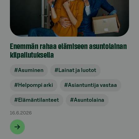
Enemmän rahaa elämiseen asuntolainan
kilpailutuksella
#Asuminen
#Lainat ja luotot
#Helpompi arki
#Asiantuntija vastaa
#Elämäntilanteet
#Asuntolaina
16.6.2026