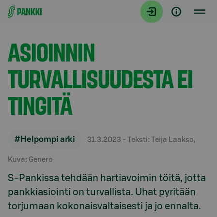
Siirry suoraan sisältöön
Artikkelit
ASIOINNIN
TURVALLISUUDESTA EI
TINGITÄ
#Helpompi arki
31.3.2023
- Teksti: Teija Laakso,
Kuva: Genero
S-Pankissa tehdään hartiavoimin töitä, jotta
pankkiasiointi on turvallista. Uhat pyritään
torjumaan kokonaisvaltaisesti ja jo ennalta.