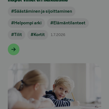
#Säästäminen ja sijoittaminen
#Helpompi arki
#Elämäntilanteet
#Tilit
#Kortit
1.7.2026