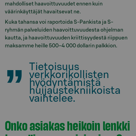
mahdolliset haavoittuvuudet ennen kuin
väärinkäyttäjät havaitsevat ne.
Kuka tahansa voi raportoida S-Pankista ja S-
ryhmän palveluiden haavoittuvuudesta ohjelman
kautta, ja haavoittuvuuden kriittisyydestä riippuen
maksamme heille 500–4 000 dollarin palkkion.
Tietoisuus
verkkorikollisten
hyödyntämistä
huijaustekniikoista
vaihtelee.
Onko asiakas heikoin lenkki