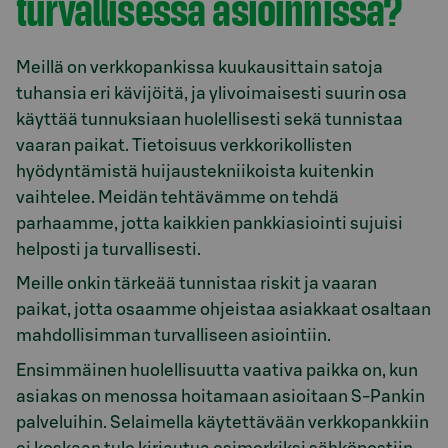
turvallisessa asioinnissa?
Meillä on verkkopankissa kuukausittain satoja
tuhansia eri kävijöitä, ja ylivoimaisesti suurin osa
käyttää tunnuksiaan huolellisesti sekä tunnistaa
vaaran paikat. Tietoisuus verkkorikollisten
hyödyntämistä huijaustekniikoista kuitenkin
vaihtelee. Meidän tehtävämme on tehdä
parhaamme, jotta kaikkien pankkiasiointi sujuisi
helposti ja turvallisesti.
Meille onkin tärkeää tunnistaa riskit ja vaaran
paikat, jotta osaamme ohjeistaa asiakkaat osaltaan
mahdollisimman turvalliseen asiointiin.
Ensimmäinen huolellisuutta vaativa paikka on, kun
asiakas on menossa hoitamaan asioitaan S-Pankin
palveluihin. Selaimella käytettävään verkkopankkiin