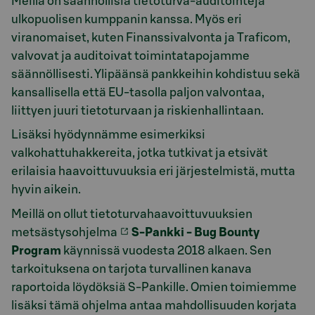
Meillä on säännöllisiä tietoturva-auditointeja
ulkopuolisen kumppanin kanssa. Myös eri
viranomaiset, kuten Finanssivalvonta ja Traficom,
valvovat ja auditoivat toimintatapojamme
säännöllisesti. Ylipäänsä pankkeihin kohdistuu sekä
kansallisella että EU-tasolla paljon valvontaa,
liittyen juuri tietoturvaan ja riskienhallintaan.
Lisäksi hyödynnämme esimerkiksi
valkohattuhakkereita, jotka tutkivat ja etsivät
erilaisia haavoittuvuuksia eri järjestelmistä, mutta
hyvin aikein.
Meillä on ollut tietoturvahaavoittuvuuksien
metsästysohjelma
S-Pankki - Bug Bounty
Program
käynnissä vuodesta 2018 alkaen. Sen
tarkoituksena on tarjota turvallinen kanava
raportoida löydöksiä S-Pankille. Omien toimiemme
lisäksi tämä ohjelma antaa mahdollisuuden korjata