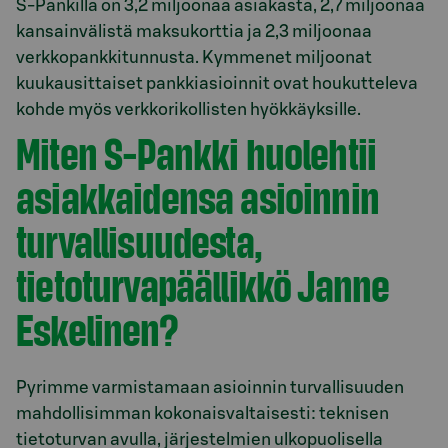
S-Pankilla on 3,2 miljoonaa asiakasta, 2,7 miljoonaa
kansainvälistä maksukorttia ja 2,3 miljoonaa
verkkopankkitunnusta. Kymmenet miljoonat
kuukausittaiset pankkiasioinnit ovat houkutteleva
kohde myös verkkorikollisten hyökkäyksille.
Miten S-Pankki huolehtii
asiakkaidensa asioinnin
turvallisuudesta,
tietoturvapäällikkö Janne
Eskelinen?
Pyrimme varmistamaan asioinnin turvallisuuden
mahdollisimman kokonaisvaltaisesti: teknisen
tietoturvan avulla, järjestelmien ulkopuolisella