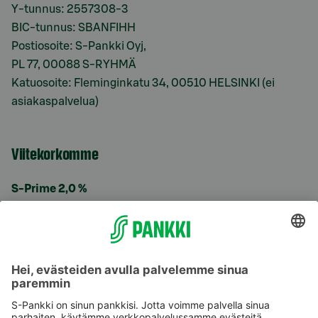
Y-tunnus: 2557308-3
BIC-tunnus: SBANFIHH
Postiosoite: S-Pankki Oyj,
PL 77, 00088 S-RYHMÄ
Katuosoite: Fleminginkatu 34, 00510 HELSINKI (ei
asiakaspalvelua)
Viitekorkomme
S-Prime 2,0 %