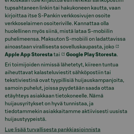
ei koskaan tule kirjautua esimerkiksi sähköpostiin
tupsahtaneen linkin tai hakukoneen kautta, vaan
kirjoittaa itse S-Pankin verkkosivujen osoite
verkkoselaimen osoiteriville. Kannattaa olla
huolellinen myös siinä, mistä lataa S-mobiilin
puhelimeensa. Maksuton S-mobiili on ladattavissa
ainoastaan virallisesta sovelluskaupasta, joko
Apple App Storesta
tai
Google Play Storesta
.
Eri toimijoiden nimissä lähetetyt, kiireen tuntua
aiheuttavat kalasteluviestit sähköpostiin tai
tekstiviestinä ovat tyypillisiä huijauskampanjoita,
samoin puhelut, joissa pyydetään saada ottaa
etäyhteys asiakkaan tietokoneelle. Nämä
huijausyritykset on hyvä tunnistaa, ja
tiedotammekin asiakkaitamme aktiivisesti uusista
huijaustyypeistä.
Lue lisää turvallisesta pankkiasioinnista