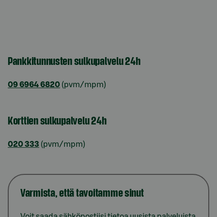
Pankkitunnusten sulkupalvelu 24h
09 6964 6820
(pvm/mpm)
Korttien sulkupalvelu 24h
020 333
(pvm/mpm)
Varmista, että tavoitamme sinut
Voit saada sähköpostiisi tietoa uusista palveluista