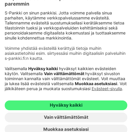
Käyttöehdot
Tietosuoja
Saavutettavuusseloste
Evästeet
Verkkopalvelujen käytön edellytykset
Ehdot ja muut asiakirjat
© S-Pankki
1