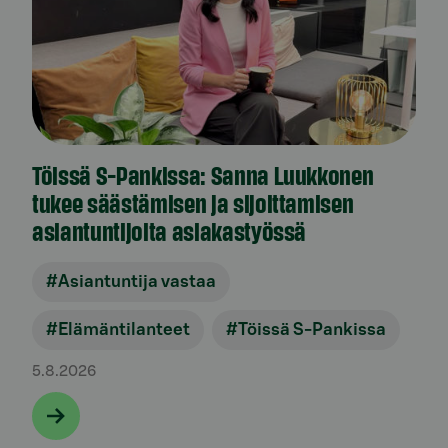
Töissä S-Pankissa: Sanna Luukkonen
tukee säästämisen ja sijoittamisen
asiantuntijoita asiakastyössä
#Asiantuntija vastaa
#Elämäntilanteet
#Töissä S-Pankissa
5.8.2026