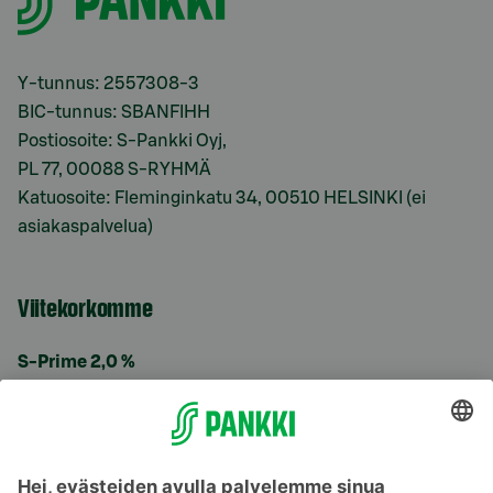
Y-tunnus: 2557308-3
BIC-tunnus: SBANFIHH
Postiosoite: S-Pankki Oyj,
PL 77, 00088 S-RYHMÄ
Katuosoite: Fleminginkatu 34, 00510 HELSINKI (ei
asiakaspalvelua)
Viitekorkomme
S-Prime 2,0 %