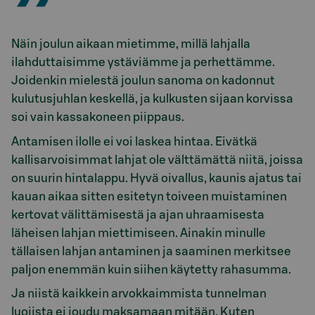
Näin joulun aikaan mietimme, millä lahjalla
ilahduttaisimme ystäviämme ja perhettämme.
Joidenkin mielestä joulun sanoma on kadonnut
kulutusjuhlan keskellä, ja kulkusten sijaan korvissa
soi vain kassakoneen piippaus.
Antamisen ilolle ei voi laskea hintaa. Eivätkä
kallisarvoisimmat lahjat ole välttämättä niitä, joissa
on suurin hintalappu. Hyvä oivallus, kaunis ajatus tai
kauan aikaa sitten esitetyn toiveen muistaminen
kertovat välittämisestä ja ajan uhraamisesta
läheisen lahjan miettimiseen. Ainakin minulle
tällaisen lahjan antaminen ja saaminen merkitsee
paljon enemmän kuin siihen käytetty rahasumma.
Ja niistä kaikkein arvokkaimmista tunnelman
luojista ei joudu maksamaan mitään. Kuten