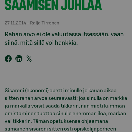
SAAMISEN JUHLAA
27.11.2014
- Raija Tirronen
Rahan arvo ei ole valuutassa itsessään, vaan
siinä, mitä sillä voi hankkia.
Sisareni (ekonomi) opetti minulle jo kauan aikaa
sitten rahan arvoa seuraavasti: jos sinulla on markka
ja markalla voisit saada tikkarin, niin mieti kumman
omistaminen tuottaa sinulle enemmän iloa, markan
vai tikkarin. Tämän opetuksensa ohjaamana
samainen sisareni sitten osti opiskelijaperheen