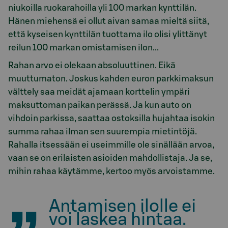
niukoilla ruokarahoilla yli 100 markan kynttilän.
Hänen miehensä ei ollut aivan samaa mieltä siitä,
että kyseisen kynttilän tuottama ilo olisi ylittänyt
reilun 100 markan omistamisen ilon...
Rahan arvo ei olekaan absoluuttinen. Eikä
muuttumaton. Joskus kahden euron parkkimaksun
välttely saa meidät ajamaan korttelin ympäri
maksuttoman paikan perässä. Ja kun auto on
vihdoin parkissa, saattaa ostoksilla hujahtaa isokin
summa rahaa ilman sen suurempia mietintöjä.
Rahalla itsessään ei useimmille ole sinällään arvoa,
vaan se on erilaisten asioiden mahdollistaja. Ja se,
mihin rahaa käytämme, kertoo myös arvoistamme.
Antamisen ilolle ei
voi laskea hintaa.