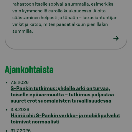
rahastoon itselle sopivalla summalla, esimerkiksi
vain kymmenellä eurolla kuukaudessa. Aloita
säästäminen helposti jo tänään – lue asiantuntijan
vinkit ja katso, miten pääset alkuun pienilläkin
summilla.
Ajankohtaista
7.8.2026
S-Pankin tutkimus: yhdelle arki on turvaa,
toiselle epävarmuutta – tutkimus paljastaa
suuret erot suomalaisten turvallisuudessa
3.8.2026
Häiriö ohi: S-Pankin verkko- ja mobiilipalvelut
toimivat normaalisti
31.7.2026