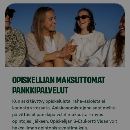
OPIS­KE­LI­JAN MAK­SUT­TO­MAT
PANKKI­PALVELUT
Kun arki täyttyy opiskeluista, raha-asioista ei
kannata stressata. Asiakasomistajana saat meiltä
päivittäiset pankkipalvelut maksutta – myös
opintojesi jälkeen. Opiskelijan S-Etukortti Visaa voit
hakea ilman opintopistevaatimuksia.