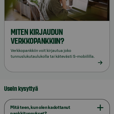
MITEN KIRJAUDUN
VERKKOPANKKIIN?
Verkkopankkiin voit kirjautua joko
tunnuslukutaulukolla tai kätevästi S-mobiililla.
Usein kysyttyä
Mitä teen, kun olen kadottanut
pankkitunnukset?