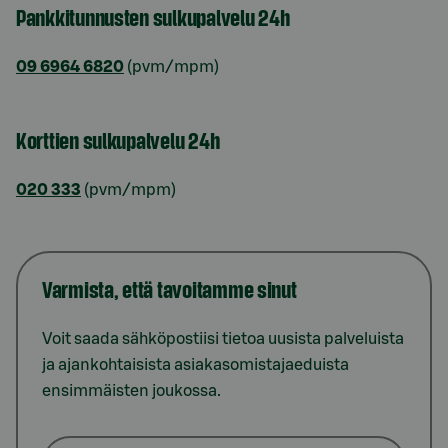
Pankkitunnusten sulkupalvelu 24h
09 6964 6820
(pvm/mpm)
Korttien sulkupalvelu 24h
020 333
(pvm/mpm)
Varmista, että tavoitamme sinut
Voit saada sähköpostiisi tietoa uusista palveluista
ja ajankohtaisista asiakasomistajaeduista
ensimmäisten joukossa.