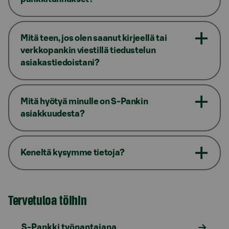
Mitä teen, jos olen saanut kirjeellä tai
verkkopankin viestillä tiedustelun
asiakastiedoistani?
Mitä hyötyä minulle on S-Pankin
asiakkuudesta?
Keneltä kysymme tietoja?
Tervetuloa töihin
S-Pankki työnantajana