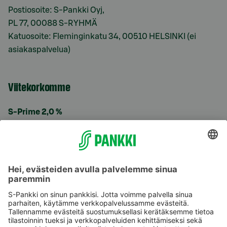
Postiosoite: S-Pankki Oyj,
PL 77, 00088 S-RYHMÄ
Katuosoite: Fleminginkatu 34, 00510 HELSINKI (ei
asiakaspalvelua)
Viitekorkomme
S-Prime 2,0 %