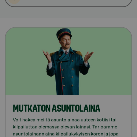
MUT­KA­TON ASUN­TO­LAI­NA
Voit hakea meiltä asuntolainaa uuteen kotiisi tai
kilpailuttaa olemassa olevan lainasi. Tarjoamme
asuntolainaan aina kilpailukykyisen koron ja jopa