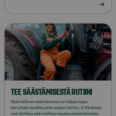
TEE SÄÄS­TÄ­MI­SES­TÄ RUTIINI
Säännöllinen säästäminen on helppo tapa
kerryttää varallisuutta omaan tahtiin. S-Pankissa
voit aloittaa säännöllisen kuukausisäästämisen