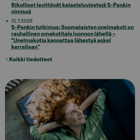
Rikolliset levittävät kalasteluviestejä S-Pankin
nimissä
31.7.2026
S-Pankin tutkimus: Suomalaisten unelmakoti on
rauhallinen omakotitalo luonnon lähellä –
“Unelmakotia kannattaa lähestyä askel
kerrallaan”
Kaikki tiedotteet