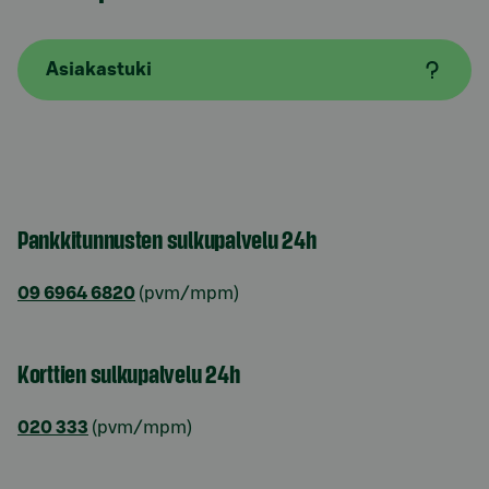
Asiakastuki
Pankkitunnusten sulkupalvelu 24h
09 6964 6820
(pvm/mpm)
Korttien sulkupalvelu 24h
020 333
(pvm/mpm)