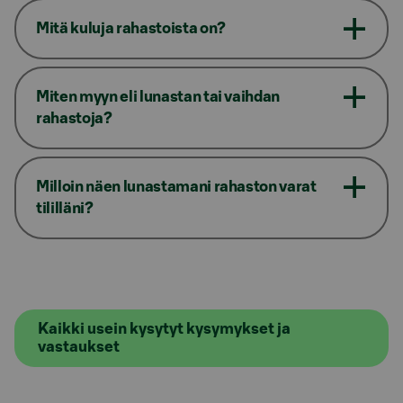
Mitä kuluja rahastoista on?
Miten myyn eli lunastan tai vaihdan
rahastoja?
Milloin näen lunastamani rahaston varat
tililläni?
Kaikki usein kysytyt kysymykset ja
vastaukset