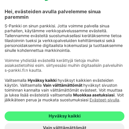
Käyttöehdot
Tietosuoja
Saavutettavuusseloste
Evästeet
Verkkopalvelujen käytön edellytykset
Ehdot ja muut asiakirjat