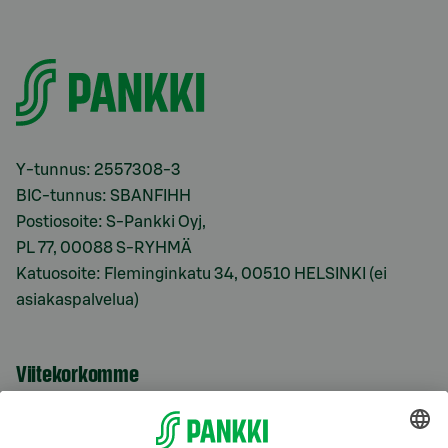
Y-tunnus: 2557308-3
BIC-tunnus: SBANFIHH
Postiosoite: S-Pankki Oyj,
PL 77, 00088 S-RYHMÄ
Katuosoite: Fleminginkatu 34, 00510 HELSINKI (ei
asiakaspalvelua)
Viitekorkomme
S-Prime 2,0 %