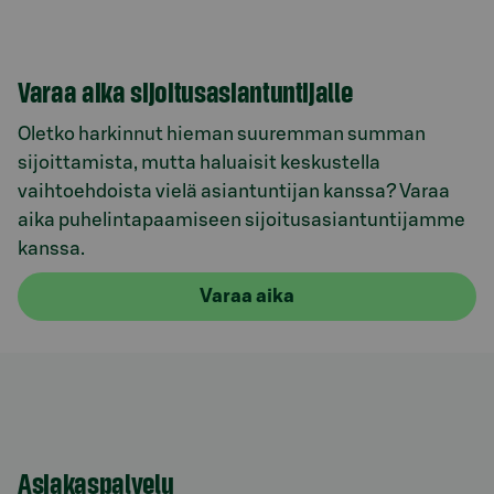
Varaa aika sijoitusasiantuntijalle
Oletko harkinnut hieman suuremman summan
sijoittamista, mutta haluaisit keskustella
vaihtoehdoista vielä asiantuntijan kanssa? Varaa
aika puhelintapaamiseen sijoitusasiantuntijamme
kanssa.
Varaa aika
Asiakaspalvelu