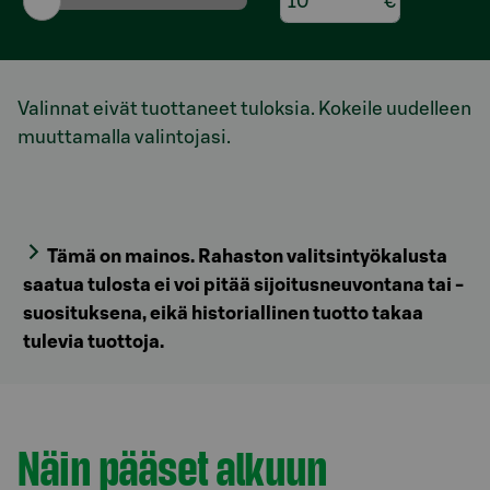
€
Valinnat eivät tuottaneet tuloksia. Kokeile uudelleen
muuttamalla valintojasi.
Tämä on mainos. Rahaston valitsintyökalusta
saatua tulosta ei voi pitää sijoitusneuvontana tai -
suosituksena, eikä historiallinen tuotto takaa
tulevia tuottoja.
Model.AnchorLinkTargetDescription Näin pääset al
Näin pääset alkuun