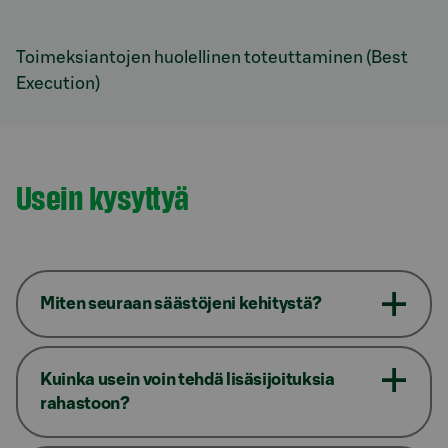
Toimeksiantojen huolellinen toteuttaminen (Best
Execution)
Usein kysyttyä
Miten seuraan säästöjeni kehitystä?
Kuinka usein voin tehdä lisäsijoituksia
rahastoon?