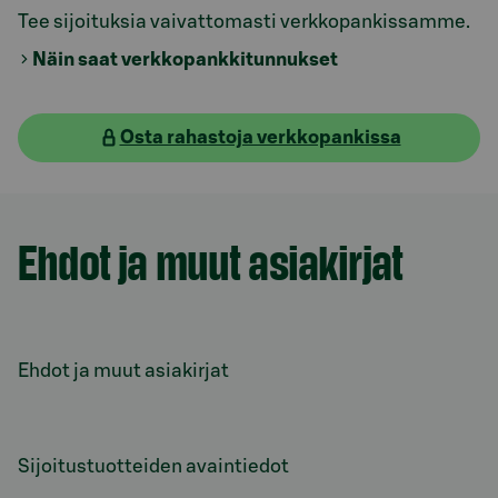
Tee sijoituksia vaivattomasti verkkopankissamme.
Näin saat verkkopankkitunnukset
Osta rahastoja verkkopankissa
Model.AnchorLinkTargetDescription Ehdot ja muut as
Ehdot ja muut asiakirjat
Ehdot ja muut asiakirjat
Sijoitustuotteiden avaintiedot