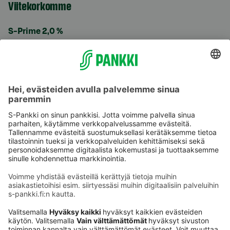
Viitekorkomme
S-Prime 2,0 %
Käyttöehdot
Tietosuoja
Saavutettavuusseloste
Evästeet