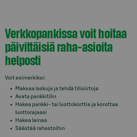
Verkkopankissa voit hoitaa
päivittäisiä raha-asioita
helposti
Voit esimerkiksi:
Maksaa laskuja ja tehdä tilisiirtoja
Avata pankkitilin
Hakea pankki- tai luottokorttia ja korottaa
luottorajaasi
Hakea lainaa
Säästää rahastoihin