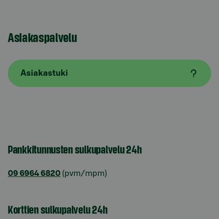
Asiakaspalvelu
Asiakastuki
Pankkitunnusten sulkupalvelu 24h
09 6964 6820
(pvm/mpm)
Korttien sulkupalvelu 24h