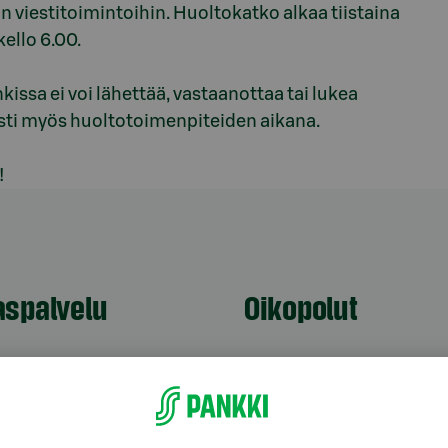
 viestitoimintoihin. Huoltokatko alkaa tiistaina
kello 6.00.
ssa ei voi lähettää, vastaanottaa tai lukea
isti myös huoltotoimenpiteiden aikana.
!
aspalvelu
Oikopolut
Päivitä asiakastietos
astuki