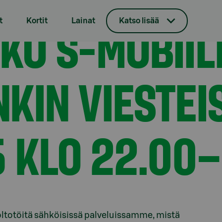
erkkopankin viesteissä 25.–26.11.2025 klo 22.00–6.00
KO S-MOBIIL
t
Kortit
Lainat
Katso lisää
KIN VIESTEI
5 KLO 22.00
oltotöitä sähköisissä palveluissamme, mistä