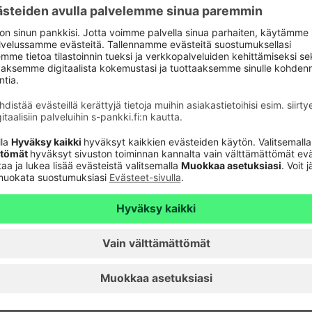
Tarkista
verkkopankkitunnuk
Tule asiakkaaksi
unnusten
Palveluhinnasto
lvelu 24h
Usein kysyttyä
6820
(pvm/mpm)
Turvallinen pankkias
n sulkupalvelu 24h
Rahastojen arvot
Tiedotteet
pvm/mpm)
Artikkelit
Vuokrattavat toimiti