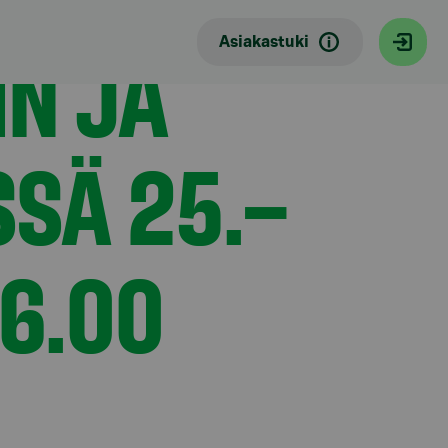
IN JA
Asiakastuki
SSÄ 25.–
–6.00