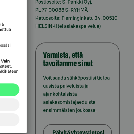
Postiosoite: S-Pankki Oyj,
sesi
PL 77, 00088 S-RYHMÄ
Katuosoite: Fleminginkatu 34, 00510
HELSINKI (ei asiakaspalvelua)
Varmista, että
tavoitamme sinut
iointi
Voit saada sähköpostiisi tietoa
uusista palveluista ja
ajankohtaisista
asiakasomistajaeduista
ensimmäisten joukossa.
lat
Päivitä yhteystietosi