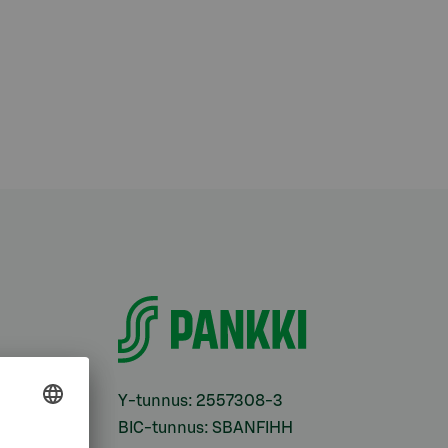
i
Y-tunnus: 2557308-3
BIC-tunnus: SBANFIHH