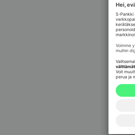
Pankkit
sulkupa
09 6964 
Korttie
020 333
(