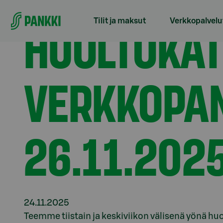
Siirry suoraan sisältöön
Etusivu
Tiedotteet
Huoltokatko S-mobiilin ja v
HUOLTOKAT
Tilit ja maksut
Verkkopalvelu
VERKKOPAN
26.11.202
24.11.2025
Teemme tiistain ja keskiviikon välisenä yönä hu