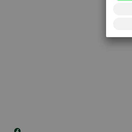
020 333
(