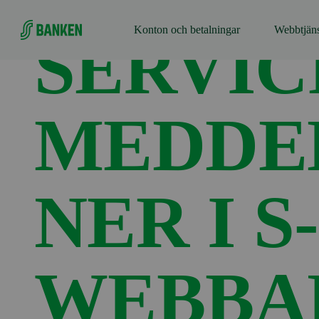
Gå direkt till innehållet
Förstasidan
Aktuellt
Serviceavbrott i meddelandefunktion
Konton och betalningar
Webbtjäns
SERVIC
MEDDE
NER I 
WEBBAN