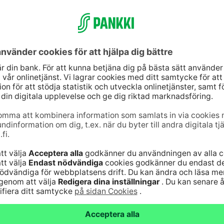
tjänst
Genvägar
10
(lna/mta)
Uppdatera dina uppg
9–16
Kontrollera
jänst för
webbankskoderna
der 24 h/dygn
Bli kund
6820
(lna/mta)
Serviceavgifter
Vanliga frågor
jänst för kort 24
n
Säker hantering av
bankärenden