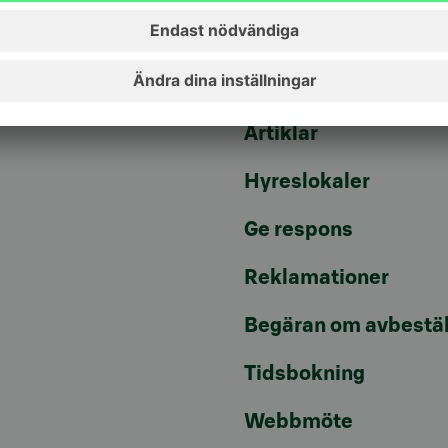
lna/mta)
Fondkurser
Aktuellt
Artiklar
Hyreslokaler
Ge respons
Reklamationer
Begäran om avbestäl
Tidsbokning
Webbmöte