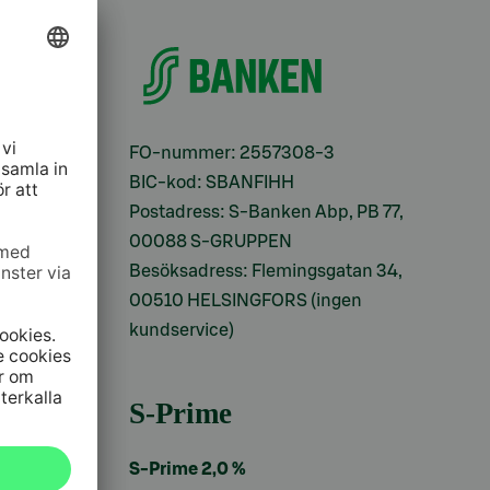
ifter
FO-nummer: 2557308-3
BIC-kod: SBANFIHH
Postadress: S-Banken Abp, PB 77,
00088 S-GRUPPEN
Besöksadress: Flemingsgatan 34,
00510 HELSINGFORS (ingen
kundservice)
S-Prime
S-Prime 2,0 %