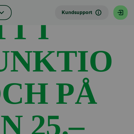
Kundsupport
T I
UNKTIO
OCH PÅ
 25.–