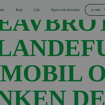
er i S-mobil och på webbanken den 25.–26.11.2025 kl. 22.00–6.00
ter
Kort
Lån
Spara och investera
se mer
EAVBROT
LANDEF
S-MOBIL 
KEN DEN