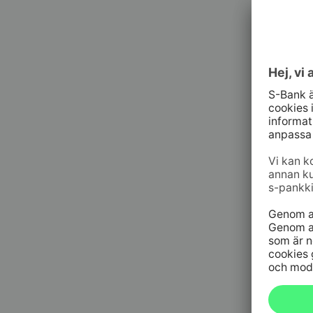
Kund
010 76 58
må–fr kl. 
Spärrt
bankko
09 6964 
Spärrt
h/dyg