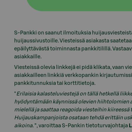
S-Pankki on saanut ilmoituksia huijausviesteistä
huijaussivustoille. Viesteissä asiakasta saatetaa
epäilyttävästä toiminnasta pankkitilillä. Vastaa
asiakkaille.
Viesteissä olevia linkkejä ei pidä klikata, vaan v
asiakkailleen linkkiä verkkopankin kirjautumissivu
pankkitunnuksia tai korttitietoja.
"
Erilaisia kalasteluviestejä on tällä hetkellä liik
hyödyntämään käynnissä olevien hiihtolomien 
mielellä ja saattaa reagoida viesteihin kiireessä
Huijauskampanjoista osataan tehdä erittäin us
aikoina.
”, varoittaa S-Pankin tietoturvajohtaja
L