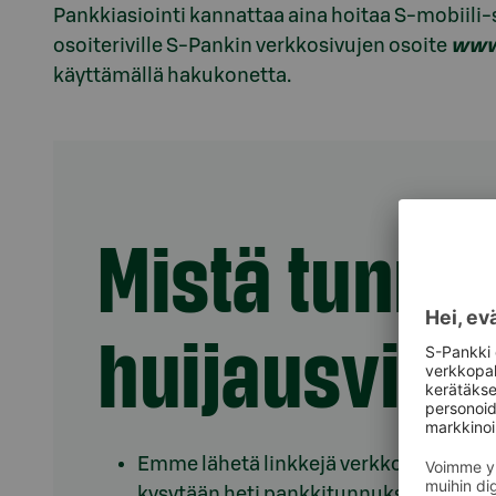
Pankkiasiointi kannattaa aina hoitaa S-mobiili-s
osoiteriville S-Pankin verkkosivujen osoite
www.
käyttämällä hakukonetta.
Mistä tunni
huijausvies
Emme lähetä linkkejä verkkopankin kirja
kysytään heti pankkitunnuksia tai kortt