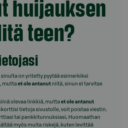
ut huijauksen
itä teen?
ietojasi
a sinulta on yritetty pyytää esimerkiksi
a, mutta
et ole antanut
niitä, sinun ei tarvitse
siinä olevaa linkkiä, mutta
et ole antanut
ttisi tietoja sivustolle, voit poistaa viestin.
rttiasi tai pankkitunnuksiasi
.
Huomaathan
sältää myös muita riskejä, kuten levittää