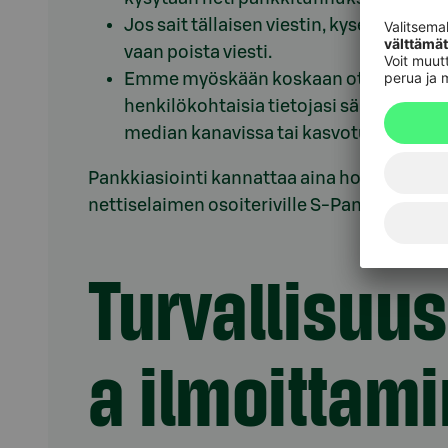
Jos sait tällaisen viestin, kyseessä on h
vaan poista viesti.
Emme myöskään koskaan ota sinuun yht
henkilökohtaisia tietojasi sähköpostiss
median kanavissa tai kasvotusten tule
Pankkiasiointi kannattaa aina hoitaa S-mobii
nettiselaimen osoiteriville S-Pankin verkk
Turvallisuu
a ilmoittam