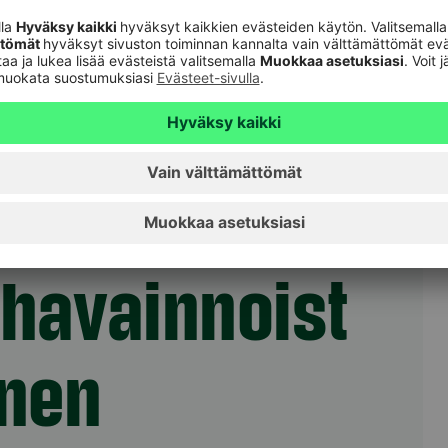
uijaus. Älä avaa viestin sisältämiä linkkejä,
eyttä yllättäen ja pyydä luovuttamaan
a, puhelimessa, tekstiviestillä, sosiaalisen
malla käymään kotiovellasi.
li-sovelluksella tai kirjoittamalla itse
osivujen osoite
www.s-pankki.fi
.
shavainnoist
inen