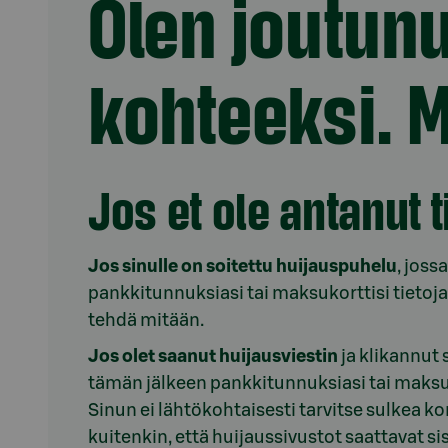
Olen joutun
kohteeksi. M
Jos et ole antanut t
Jos sinulle on soitettu huijauspuhelu
, joss
pankkitunnuksiasi tai maksukorttisi tietoj
tehdä mitään.
Jos olet saanut huijausviestin
ja klikannut 
tämän jälkeen pankkitunnuksiasi tai maksukor
Sinun ei lähtökohtaisesti tarvitse sulkea ko
kuitenkin, että huijaussivustot saattavat si