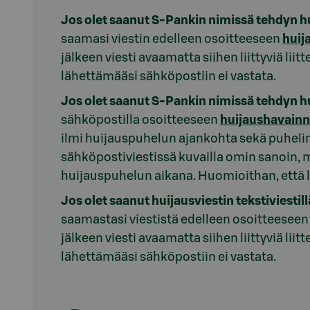
Jos olet saanut S-Pankin nimissä tehdyn hu
saamasi viestin edelleen osoitteeseen
huij
jälkeen viesti avaamatta siihen liittyviä liit
lähettämääsi sähköpostiin ei vastata.
Jos olet saanut S-Pankin nimissä tehdyn h
sähköpostilla osoitteeseen
huijaushavainn
ilmi huijauspuhelun ajankohta sekä puhelin
sähköpostiviestissä kuvailla omin sanoin,
huijauspuhelun aikana. Huomioithan, että l
Jos olet saanut huijausviestin tekstiviestil
saamastasi viestistä edelleen osoitteesee
jälkeen viesti avaamatta siihen liittyviä liit
lähettämääsi sähköpostiin ei vastata.