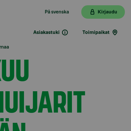
På svenska
Kirjaudu
Asiakastuki
Toimipaikat
lmaa
KUU
HUIJARIT