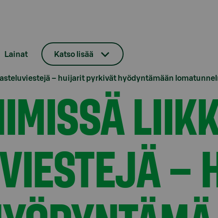
Lainat
Katso lisää
lasteluviestejä – huijarit pyrkivät hyödyntämään lomatunne
IMISSÄ LIIK
VIESTEJÄ – 