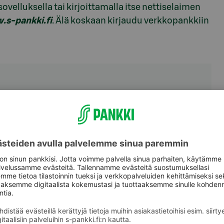
ovelluksella tai kirjoittamalla itse nettiselaimen
s-pankki.fi
. Älä koskaan kirjaudu verkkopankkiin
stan
tin?
utumissivulle tai muille sivuille, joissa
itietoja.