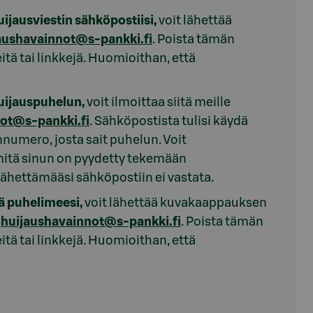
ijausviestin sähköpostiisi,
voit lähettää
aushavainnot@s-pankki.fi
. Poista tämän
teitä tai linkkejä. Huomioithan, että
uijauspuhelun,
voit ilmoittaa siitä meille
ot@s-pankki.fi
. Sähköpostista tulisi käydä
numero, josta sait puhelun. Voit
 mitä sinun on pyydetty tekemään
ähettämääsi sähköpostiin ei vastata.
lä puhelimeesi,
voit lähettää kuvakaappauksen
n
huijaushavainnot@s-pankki.fi
. Poista tämän
teitä tai linkkejä. Huomioithan, että