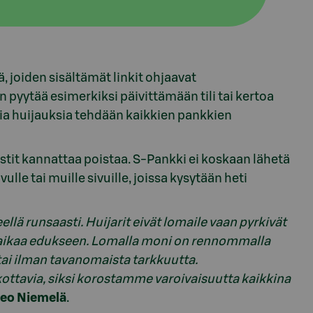
, joiden sisältämät linkit ohjaavat
n pyytää esimerkiksi päivittämään tili tai kertoa
via huijauksia tehdään kaikkien pankkien
iestit kannattaa poistaa. S-Pankki ei koskaan lähetä
lle tai muille sivuille, joissa kysytään heti
keellä runsaasti. Huijarit eivät lomaile vaan pyrkivät
aikaa edukseen. Lomalla moni on rennommalla
 tai ilman tavanomaista tarkkuutta.
kottavia
, siksi korostamme varoivaisuutta kaikkina
eo Niemelä
.