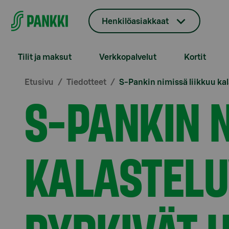
Siirry suoraan sisältöön
Henkilöasiakkaat
Tilit ja maksut
Verkkopalvelut
Kortit
Etusivu
Tiedotteet
S-Pankin nimissä liikkuu ka
S-PANKIN N
KALASTELU