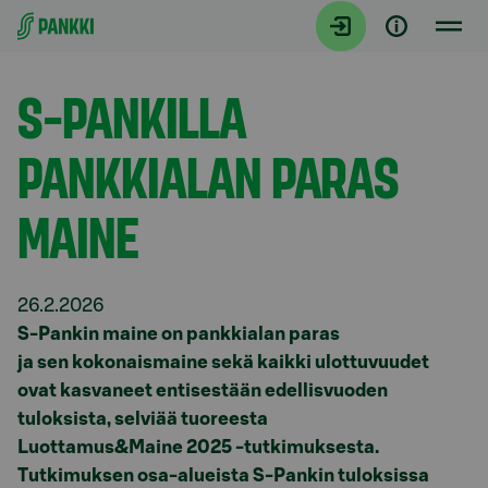
Siirry suoraan sisältöön
Tiedotteet
S-PANKILLA
PANKKIALAN PARAS
MAINE
26.2.2026
S-Pankin maine on pankkialan paras
ja
sen
kokonaismaine
sekä kaikki ulottuvuudet
o
vat
kasvan
eet
e
ntisestään edellisvuoden
tuloksista
, selviää tuoreesta
Luottamus
&Maine
2025
-
tutkimuksesta
.
Tutkimuksen osa-alueista S-Pankin
tuloksissa