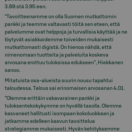
3.89:stä 3.95:een.
“Tavoitteenamme on olla Suomen mutkattomin
pankki ja teemme valtavasti töitä sen eteen, että
palvelumme ovat helppoja ja turvallisia käyttää ja ne
löytyvät asiakkaidemme toiveiden mukaisesti
mutkattomasti digistä. On hienoa nähdä, että
nimenomaan tuotteita ja palveluita koskeva
arvosana erottuu tuloksissa edukseen”, Hiekkanen
sanoo.
Mitatuista osa-alueista suurin nousu tapahtui
taloudessa. Talous sai erinomaisen arvosanan 4.01.
”Olemme erittäin vakavarainen pankki ja
tuloksentekokykymme on hyvällä tasolla. Olemme
kasvaneet hallitusti isompaan kokoluokkaan ja
jatkamme edelleen kasvun tavoittelua
strategiamme mukaisesti. Hyvän kehityksemme