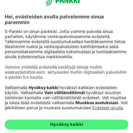
Käyttöehdot
Tietosuoja
Saavutettavuusseloste
Evästeet
Verkkopalvelujen käytön edellytykset
Ehdot ja muut asiakirjat