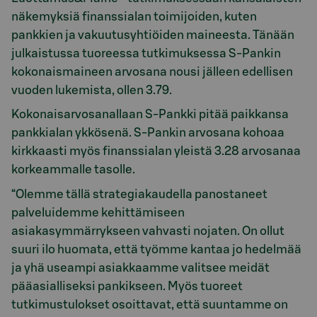
näkemyksiä finanssialan toimijoiden, kuten
pankkien ja vakuutusyhtiöiden maineesta. Tänään
julkaistussa tuoreessa tutkimuksessa S-Pankin
kokonaismaineen arvosana nousi jälleen edellisen
vuoden lukemista, ollen 3.79.
Kokonaisarvosanallaan S-Pankki pitää paikkansa
pankkialan ykkösenä. S-Pankin arvosana kohoaa
kirkkaasti myös finanssialan yleistä 3.28 arvosanaa
korkeammalle tasolle.
“Olemme tällä strategiakaudella panostaneet
palveluidemme kehittämiseen
asiakasymmärrykseen vahvasti nojaten. On ollut
suuri ilo huomata, että työmme kantaa jo hedelmää
ja yhä useampi asiakkaamme valitsee meidät
pääasialliseksi pankikseen. Myös tuoreet
tutkimustulokset osoittavat, että suuntamme on