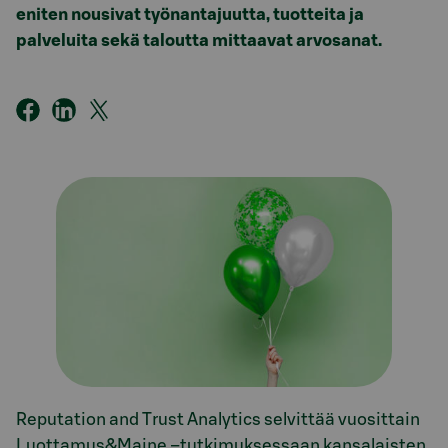
eniten nousivat
työnantajuutta
,
tuotteita ja
palveluita
sekä taloutta mittaavat arvosanat.
Reputation and Trust Analytics selvittää vuosittain
Luottamus&Maine –tutkimuksessaan kansalaisten