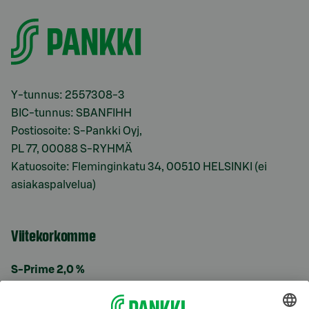
Y-tunnus: 2557308-3
BIC-tunnus: SBANFIHH
Postiosoite: S-Pankki Oyj,
PL 77, 00088 S-RYHMÄ
Katuosoite: Fleminginkatu 34, 00510 HELSINKI (ei
asiakaspalvelua)
Viitekorkomme
S-Prime 2,0 %