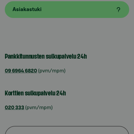
Asiakastuki
Pankkitunnusten sulkupalvelu 24h
09 6964 6820
(pvm/mpm)
Korttien sulkupalvelu 24h
020 333
(pvm/mpm)