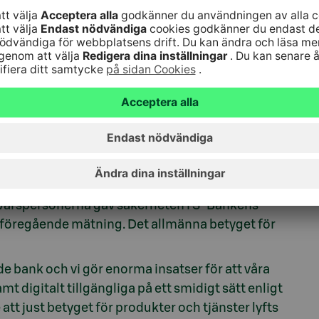
odukter och
eröm för
h säkerhet
inom alla delområden, men i resultaten framhävs
Svarspersonerna gav säkerheten i S-Bankens
rån föregående mätning. Det allmänna betyget för
e bank och vi gör enorma insatser för att våra
t digitalt tillgängliga på ett smidigt sätt enligt
att just betyget för produkter och tjänster lyfts