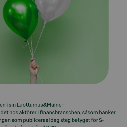
gen i sin Luottamus&Maine-
et hos aktörer i finansbranschen, såsom banker
ngen som publiceras idag steg betyget för S-