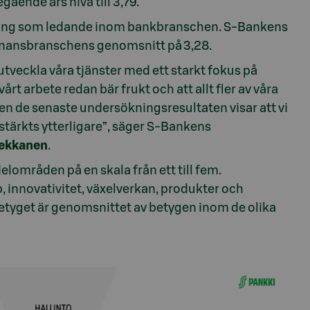
ående års nivå till 3,79.
llning som ledande inom bankbranschen. S-Bankens
n finansbranschens genomsnitt på 3,28.
utveckla våra tjänster med ett starkt fokus på
vårt arbete redan bär frukt och att allt fler av våra
en de senaste undersökningsresultaten visar att vi
r stärkts ytterligare”, säger S-Bankens
iekkanen
.
områden på en skala från ett till fem.
 innovativitet, växelverkan, produkter och
 betyget är genomsnittet av betygen inom de olika