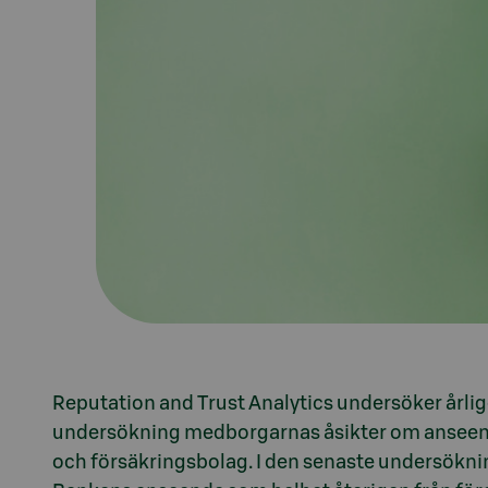
Reputation and Trust Analytics undersöker årli
undersökning medborgarnas åsikter om anseend
och försäkringsbolag. I den senaste undersökni