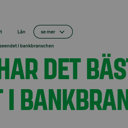
t
Lån
se mer
nseendet i bankbranschen
HAR DET BÄS
 I BANKBRA