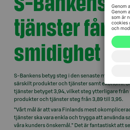
S-Bankens pr
tjänster får b
smidighet oc
S-Bankens betyg steg i den senaste mätningen 
särskilt produkter och tjänster samt ekonomi. 
tjänster betyget 3,94, vilket steg ytterligare f
produkter och tjänster steg från 3,89 till 3,95.
”Vårt mål är att vara Finlands mest okomplicerad
tjänster ska vara enkla och trygga att använda sam
våra kunders önskemål.” Det är fantastiskt att se 