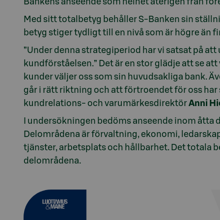
Bankens anseende som helhet återigen från föreg
Med sitt totalbetyg behåller S-Banken sin stä
betyg stiger tydligt till en nivå som är högre ä
”Under denna strategiperiod har vi satsat på att 
kundförståelsen.” Det är en stor glädje att se att 
kunder väljer oss som sin huvudsakliga bank. Äv
går i rätt riktning och att förtroendet för oss ha
kundrelations- och varumärkesdirektör
Anni H
I undersökningen bedöms anseende inom åtta del
Delområdena är förvaltning, ekonomi, ledarskap,
tjänster, arbetsplats och hållbarhet. Det totala
delområdena.