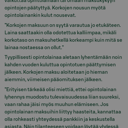
vaikuttaa opintolainaan tai omaan maksukykyyn
opintojen päätyttyä. Korkojen nousun myötä
opintolainankin kulut nousevat.
”Korkojen maksuun on syytä varautua jo etukäteen.
Laina saattaakin olla odotettua kalliimpaa, mikäli
korkotaso on maksuhetkellä korkeampi kuin mitä se
lainaa nostaessa on ollut.”
Tyypillisesti opintolainaa aletaan lyhentämään noin
kahden vuoden kuluttua opintotuen päättymisen
jälkeen. Korkojen maksu aloitetaan jo hieman
aiemmin, viimeisen pääomituksen jälkeen.
”Erityisen tärkeää olisi miettiä, ettei opintolainan
lyhennys muodostu tulevaisuudessa liian suureksi,
vaan rahaa jäisi myös muuhun elämiseen. Jos
opintolainan maksuihin liittyy haasteita, kannattaa
olla rohkeasti yhteydessä pankkiin ja keskustella
asiasta. Näin tilanteeseen voidaan löytää yhdessä