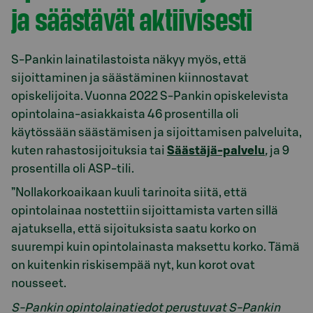
ja säästävät aktiivisesti
S-Pankin lainatilastoista näkyy myös, että
sijoittaminen ja säästäminen kiinnostavat
opiskelijoita. Vuonna 2022 S-Pankin opiskelevista
opintolaina-asiakkaista 46 prosentilla oli
käytössään säästämisen ja sijoittamisen palveluita,
kuten rahastosijoituksia tai
Säästäjä-palvelu
,
ja 9
prosentilla oli ASP-tili.
”Nollakorkoaikaan kuuli tarinoita siitä, että
opintolainaa nostettiin sijoittamista varten sillä
ajatuksella, että sijoituksista saatu korko on
suurempi kuin opintolainasta maksettu korko. Tämä
on kuitenkin riskisempää nyt, kun korot ovat
nousseet.
S-Pankin opintolainatiedot perustuvat S-Pankin