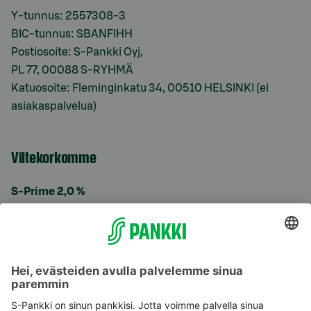
Y-tunnus: 2557308-3
BIC-tunnus: SBANFIHH
Postiosoite: S-Pankki Oyj,
PL 77, 00088 S-RYHMÄ
Katuosoite: Fleminginkatu 34, 00510 HELSINKI (ei
asiakaspalvelua)
Viitekorkomme
S-Prime 2,0 %