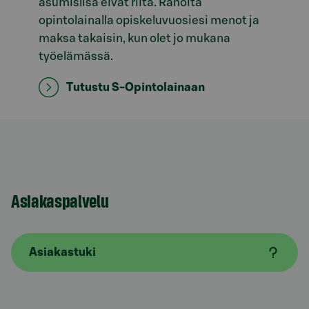
asumislisä eivät riitä. Rahoita
opintolainalla opiskeluvuosiesi menot ja
maksa takaisin, kun olet jo mukana
työelämässä.
Tutustu S-Opintolainaan
Asiakaspalvelu
Asiakastuki