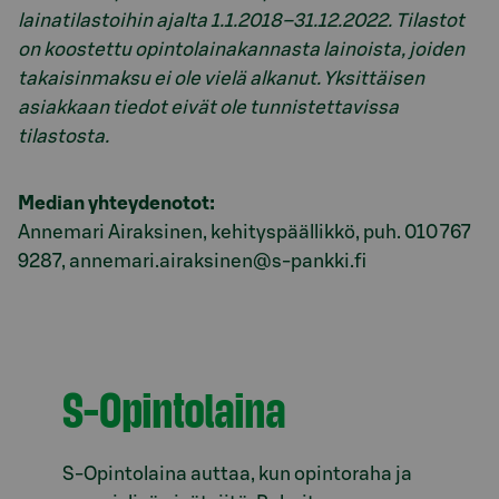
lainatilastoihin ajalta 1.1.2018–31.12
.2022. Tilastot
on koostettu opintolainakannasta lainoista, joiden
takaisinmaksu ei ole vielä alkanut. Yksittäisen
asiakkaan tiedot eivät ole tunnistettavissa
tilastosta.
Median yhteydenotot:
Annemari Airaksinen, kehityspäällikkö, puh. 010 767
9287, annemari.airaksinen@s-pankki.fi
Model.AnchorLinkTargetDescription Opintolain
S-Opintolaina
S-Opintolaina auttaa, kun opintoraha ja