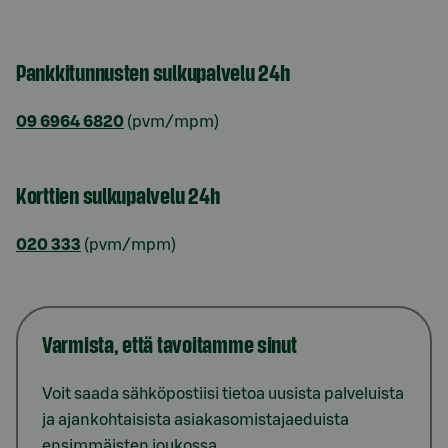
Pankkitunnusten sulkupalvelu 24h
09 6964 6820
(pvm/mpm)
Korttien sulkupalvelu 24h
020 333
(pvm/mpm)
Varmista, että tavoitamme sinut
Voit saada sähköpostiisi tietoa uusista palveluista
ja ajankohtaisista asiakasomistajaeduista
ensimmäisten joukossa.