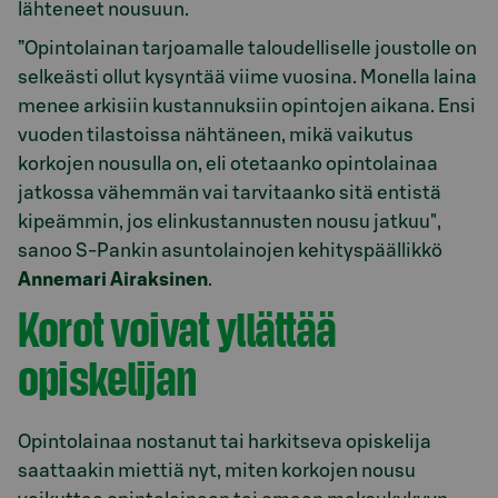
lähteneet nousuun.
”Opintolainan tarjoamalle taloudelliselle joustolle on
selkeästi ollut kysyntää viime vuosina. Monella laina
menee arkisiin kustannuksiin opintojen aikana. Ensi
vuoden tilastoissa nähtäneen, mikä vaikutus
korkojen nousulla on, eli otetaanko opintolainaa
jatkossa vähemmän vai tarvitaanko sitä entistä
kipeämmin, jos elinkustannusten nousu jatkuu",
sanoo S-Pankin asuntolainojen kehityspäällikkö
Annemari Airaksinen
.
Korot voivat yllättää
opiskelijan
Opintolainaa nostanut tai harkitseva opiskelija
saattaakin miettiä nyt, miten korkojen nousu