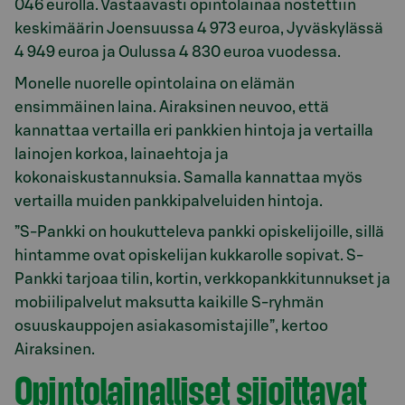
046 eurolla. Vastaavasti opintolainaa nostettiin
keskimäärin Joensuussa 4 973 euroa, Jyväskylässä
4 949 euroa ja Oulussa 4 830 euroa vuodessa.
Monelle nuorelle opintolaina on elämän
ensimmäinen laina. Airaksinen neuvoo, että
kannattaa vertailla eri pankkien hintoja ja vertailla
lainojen korkoa, lainaehtoja ja
kokonaiskustannuksia. Samalla kannattaa myös
vertailla muiden pankkipalveluiden hintoja.
”S-Pankki on houkutteleva pankki opiskelijoille, sillä
hintamme ovat opiskelijan kukkarolle sopivat. S-
Pankki tarjoaa tilin, kortin, verkkopankkitunnukset ja
mobiilipalvelut maksutta kaikille S-ryhmän
osuuskauppojen asiakasomistajille”, kertoo
Airaksinen.
Opintolainalliset sijoittavat