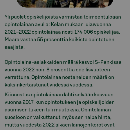
Yli puolet opiskelijoista varmistaa toimeentuloaan
opintolainan avulla: Kelan mukaan lukuvuonna
2021–2022 opintolainaa nosti 174 006 opiskelijaa.
Määrä vastaa 55 prosenttia kaikista opintotuen
saajista.
Opintolaina-asiakkaiden määrä kasvoi S-Pankissa
vuonna 2022 noin 8 prosenttia edellisvuoteen
verrattuna. Opintolainaa nostaneiden määrä on
kaksinkertaistunut viidessä vuodessa.
Kiinnostus opintolainaan lähti selvään kasvuun
vuonna 2017, kun opintotukeen ja opiskelijoiden
asumisen tukeen tuli muutoksia. Opintolainan
suosioon on vaikuttanut myös sen halpa hinta,
mutta vuodesta 2022 alkaen lainojen korot ovat