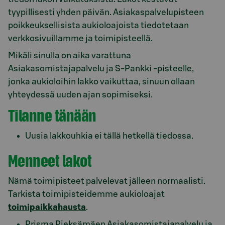
tyypillisesti yhden päivän. Asiakaspalvelupisteen
poikkeuksellisista aukioloajoista tiedotetaan
verkkosivuillamme ja toimipisteellä.
Mikäli sinulla on aika varattuna
Asiakasomistajapalvelu ja S-Pankki -pisteelle,
jonka aukioloihin lakko vaikuttaa, sinuun ollaan
yhteydessä uuden ajan sopimiseksi.
Tilanne tänään
Uusia lakkouhkia ei tällä hetkellä tiedossa.
Menneet lakot
Nämä toimipisteet palvelevat jälleen normaalisti.
Tarkista toimipisteidemme aukioloajat
toimipaikkahausta
.
Prisma Pieksämäen Asiakasomistajapalvelu ja