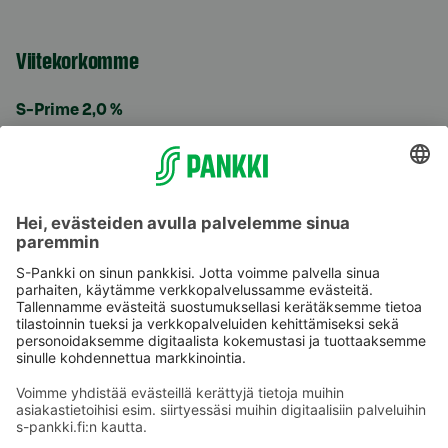
Viitekorkomme
S-Prime 2,0 %
Käyttöehdot
Tietosuoja
Saavutettavuusseloste