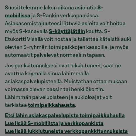
Suosittelemme lakon aikana asiointia
S-
mobiilissa
ja S-Pankin verkkopankissa.
Asiakasomistajuuteesi liittyviä asioita voit hoitaa
myös S-kanavalla
S-käyttäjätilin
kautta. S-
Etukortti Visalla voit nostaa ja tallettaa käteistä auki
olevien S-ryhmän toimipaikkojen kassoilla, ja myös
automaatit palvelevat normaaliin tapaan.
Jos pankkitunnuksesi ovat lukkiutuneet, saat ne
avattua käymällä sinua lähimmällä
asiakaspalvelupisteellä. Muistathan ottaa mukaan
voimassa olevan passin tai henkilökortin.
Lähimmän palvelupisteen ja aukioloajat voit
tarkistaa
toimipaikkahausta
.
Etsi lähin asiakaspalvelupiste toimipaikkahaulla
Lue lisää S-mobiilista ja verkkopankista
Lue lisää lukkiutuneista verkkopankkitunnuksista