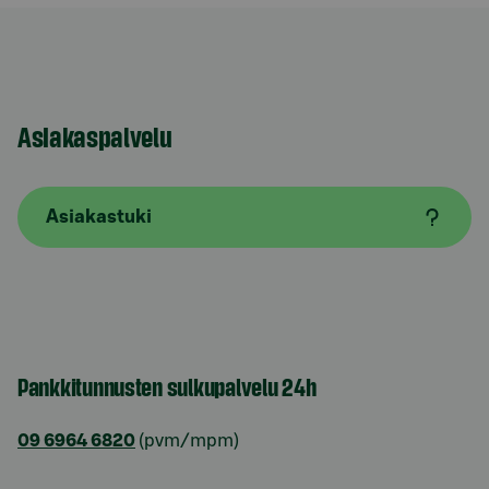
Asiakaspalvelu
Asiakastuki
Pankkitunnusten sulkupalvelu 24h
09 6964 6820
(pvm/mpm)