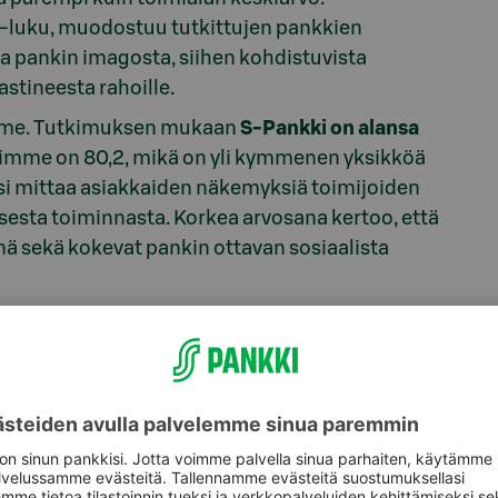
SI-luku, muodostuu tutkittujen pankkien
ta pankin imagosta, siihen kohdistuvista
astineesta rahoille.
mme. Tutkimuksen mukaan
S-Pankki on alansa
simme on 80,2, mikä on yli kymmenen yksikköä
si mittaa asiakkaiden näkemyksiä toimijoiden
sesta toiminnasta. Korkea arvosana kertoo, että
nä sekä kokevat pankin ottavan sosiaalista
ytyväisyyttä omaan pääasialliseen pankkiin, ja
n. Tulos on myös linjassa aiempien
ien tutkimusten kanssa, joissa olemme aiemminkin
sjohtaja
Riikka Laine-Tolonen
.
uomalainen on varsin tyytyväinen pääasialliseen
aarinen, turvallisuuspoliittinen ja taloudellinen