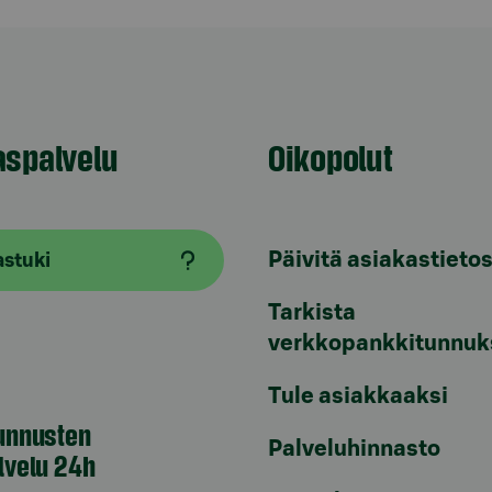
aspalvelu
Oikopolut
Päivitä asiakastietos
astuki
Tarkista
verkkopankkitunnuk
Tule asiakkaaksi
unnusten
Palveluhinnasto
lvelu 24h