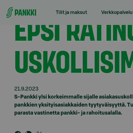
Siirry suoraan sisältöön
Etusivu
Tiedotteet
EPSI Rating: S-Pankilla on a
EPSI RATIN
Tilit ja maksut
Verkkopalvelu
USKOLLISI
21.9.2023
S-Pankki ylsi korkeimmalle sijalle asiakasusko
pankkien yksityisasiakkaiden tyytyväisyyttä. 
parasta vastinetta pankki- ja rahoitusalalla.