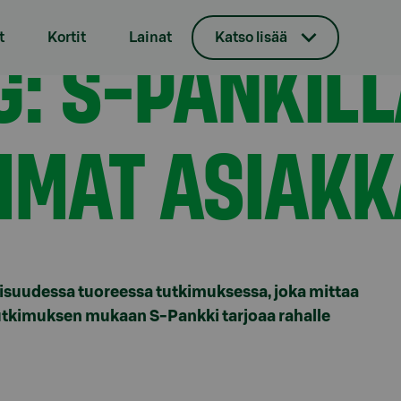
lan uskollisimmat asiakkaat
G: S-PANKIL
t
Kortit
Lainat
Katso lisää
MMAT ASIAKK
llisuudessa tuoreessa tutkimuksessa, joka mittaa
Tutkimuksen mukaan S-Pankki tarjoaa rahalle