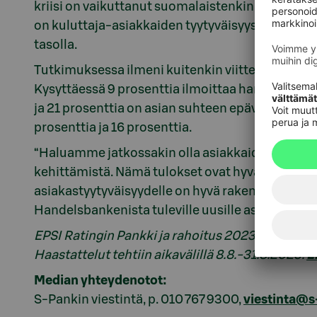
kriisi on vaikuttanut suomalaistenkin arkeen ja 
on kuluttaja-asiakkaiden tyytyväisyys pääasial
tasolla.
Tutkimuksessa ilmeni kuitenkin viitteitä siitä,
Kysyttäessä 9 prosenttia ilmoittaa harkitsevans
ja 21 prosenttia on asian suhteen epävarma. Vie
prosenttia ja 16 prosenttia.
“Haluamme jatkossakin olla asiakkaidemme lu
kehittämistä. Nämä tulokset ovat hyvä lähtökoh
asiakastyytyväisyydelle on hyvä rakentaa uutta 
Handelsbankenista tuleville uusille asiakkaille”
EPSI Ratingin Pankki ja rahoitus 2023 -tutkimu
Haastattelut tehtiin aikavälillä 8.8.-31.8.2023.
L
Median yhteydenotot:
S-Pankin viestintä, p. 010 767 9300,
viestinta@s