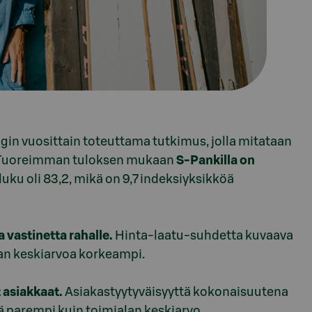
gin vuosittain toteuttama tutkimus, jolla mitataan
la. Tuoreimman tuloksen mukaan
S-Pankilla on
uku oli 83,2, mikä on 9,7 indeksiyksikköä
 vastinetta rahalle.
Hinta-laatu-suhdetta kuvaava
lan keskiarvoa korkeampi.
 asiakkaat.
Asiakastyytyväisyyttä kokonaisuutena
öä parempi kuin toimialan keskiarvo.