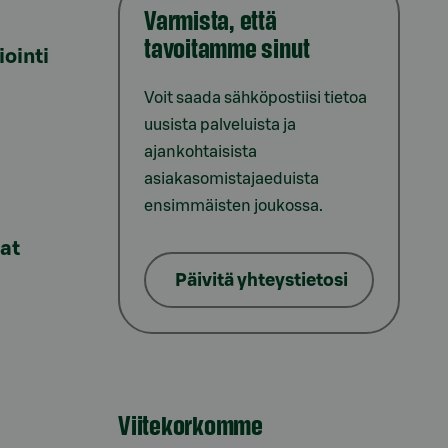
Varmista, että
tavoitamme sinut
iointi
Voit saada sähköpostiisi tietoa
uusista palveluista ja
ajankohtaisista
asiakasomistajaeduista
ensimmäisten joukossa.
lat
Päivitä yhteystietosi
Viitekorkomme