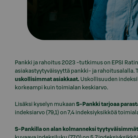
Pankki ja rahoitus 2023 -tutkimus on EPSI Ratin
asiakastyytyväisyyttä pankki- ja rahoitusalal
uskollisimmat asiakkaat.
Uskollisuuden indeksil
korkeampi kuin toimialan keskiarvo.
Lisäksi kyselyn mukaan
S-Pankki tarjoaa parasta
indeksiarvo (79,1) on 7,4 indeksiyksikköä toimia
S-Pankilla on alan kolmanneksi tyytyväisimmät
kuvaava indeksiluku (77,0) on 5,7 indeksiyksikk