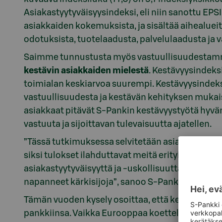
Asiakastyytyväisyysindeksi, eli niin sanottu EP
asiakkaiden kokemuksista, ja sisältää aihealuei
odotuksista, tuotelaadusta, palvelulaadusta ja v
Saimme tunnustusta myös vastuullisuudesta
kestävin asiakkaiden mielestä
. Kestävyysindek
toimialan keskiarvoa suurempi. Kestävyysindek
vastuullisuudesta ja kestävän kehityksen mukai
asiakkaat pitävät S-Pankin kestävyystyötä hyvä
vastuuta ja sijoittavan tulevaisuutta ajatellen.
”Tässä tutkimuksessa selvitetään asiakkaiden ty
siksi tulokset ilahduttavat meitä erityisen paljo
asiakastyytyväisyyttä ja -uskollisuutta kuvaav
napanneet kärkisijoja”, sanoo S-Pankin toimitu
Tämän vuoden kysely osoittaa, että keskivertos
pankkiinsa. Vaikka Eurooppaa koetteleva humanit