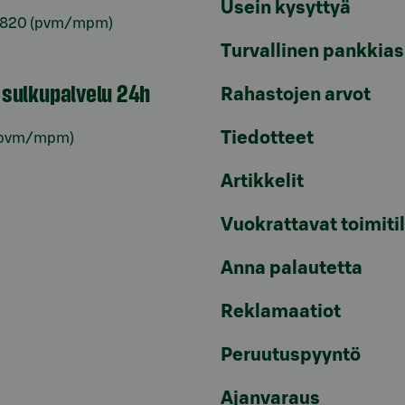
Usein kysyttyä
6820
(pvm/mpm)
Turvallinen pankkias
n sulkupalvelu 24h
Rahastojen arvot
Tiedotteet
pvm/mpm)
Artikkelit
Vuokrattavat toimiti
Anna palautetta
Reklamaatiot
Peruutuspyyntö
Ajanvaraus