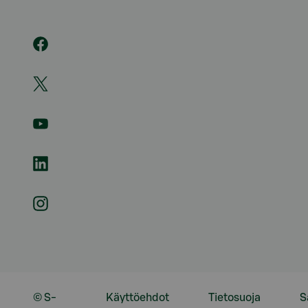
© S-
Käyttöehdot
Tietosuoja
S