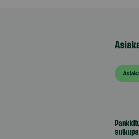
Asiak
Asiak
Pankkit
sulkupa