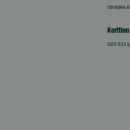
09 6964 
Korttie
020 333
(