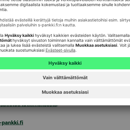
koetellut kotitalouksien taloudellista kantokykyä,
lisiin pankkeihinsa pysytellyt vuosien 2020–2022
 että pankkia voidaan vaihtaa aiempaa herkemmin.
a pankin vaihtamista tulevan vuoden ajanjaksolla,
lä vuonna 2020 vastaavat osuudet olivat 5
ottamuksen arvoisia, ja jatkamme toimintamme
ta seuraavaan lukuun S-Pankin tarinassa. Vahvalle
S-Pankkia sekä S-Pankin nykyisille että
, Laine-Tolonen toteaa.
kseen haastateltiin 2500 pankkiasiakasta.
isätietoa tutkimuksesta
.
-pankki.fi