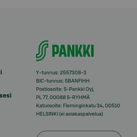
i
Y-tunnus: 2557308-3
BIC-tunnus: SBANFIHH
Postiosoite: S-Pankki Oyj,
sesi
PL 77, 00088 S-RYHMÄ
Katuosoite: Fleminginkatu 34, 00510
HELSINKI (ei asiakaspalvelua)