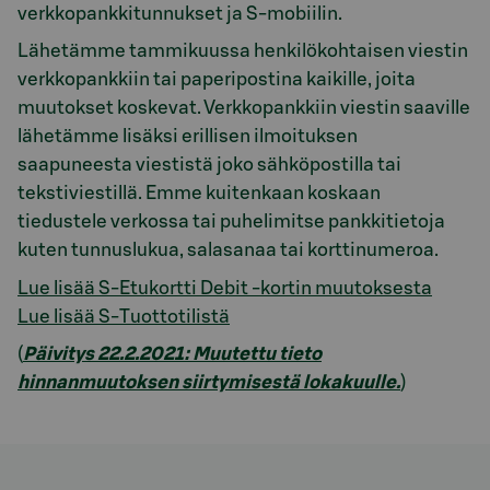
verkkopankkitunnukset ja S-mobiilin.
Lähetämme tammikuussa henkilökohtaisen viestin
verkkopankkiin tai paperipostina kaikille, joita
muutokset koskevat. Verkkopankkiin viestin saaville
lähetämme lisäksi erillisen ilmoituksen
saapuneesta viestistä joko sähköpostilla tai
tekstiviestillä. Emme kuitenkaan koskaan
tiedustele verkossa tai puhelimitse pankkitietoja
kuten tunnuslukua, salasanaa tai korttinumeroa.
Lue lisää S-Etukortti Debit -kortin muutoksesta
Lue lisää S-Tuottotilistä
(
Päivitys 22.2.2021: Muutettu tieto
hinnanmuutoksen siirtymisestä lokakuulle.
)