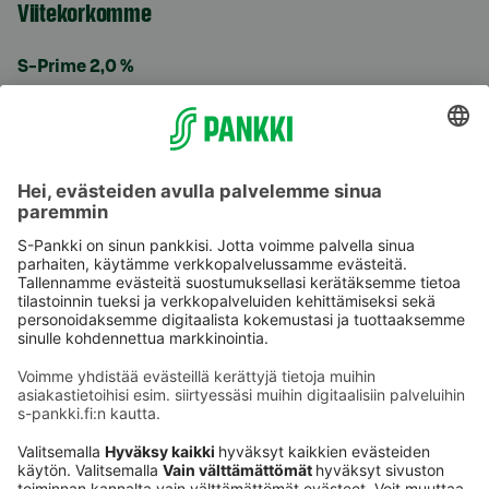
Viitekorkomme
S-Prime 2,0 %
Käyttöehdot
Tietosuoja
Saavutettavuusseloste
Evästeet