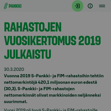
Siirry suoraan sisältöön
Tiedotteet
RAHASTOJEN
VUOSIKERTOMUS 2019
JULKAISTU
30.3.2020
Vuonna 2019 S-Pankki- ja FIM-rahastoihin tehtiin
nettomerkintöjä 420,1 miljoonan euron edestä
(30,3). S-Pankki- ja FIM-rahastojen
nettomerkinnät olivat markkinoiden neljänneksi
suurimmat.
Vuosi 2019 oli hyvä S-Pankki- ja FIM-rahastoille