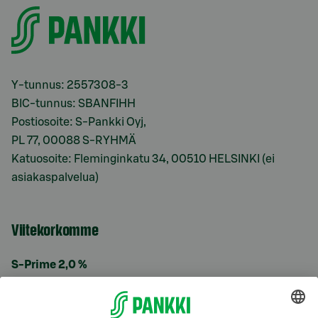
Y-tunnus: 2557308-3
BIC-tunnus: SBANFIHH
Postiosoite: S-Pankki Oyj,
PL 77, 00088 S-RYHMÄ
Katuosoite: Fleminginkatu 34, 00510 HELSINKI (ei
asiakaspalvelua)
Viitekorkomme
S-Prime 2,0 %