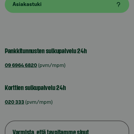
Asiakastuki
Pankkitunnusten sulkupalvelu 24h
09 6964 6820
(pvm/mpm)
Korttien sulkupalvelu 24h
020 333
(pvm/mpm)
Varmista, että tavoitamme sinut