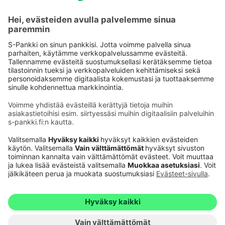
Käyttöehdot
Tietosuoja
Saavutettavuusseloste
Evästeet
Verkkopalvelujen käytön edellytykset
Ehdot ja muut asiakirjat
© S-Pankki