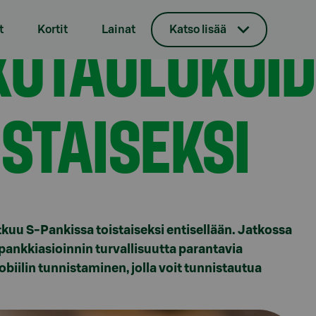
ö jatkuu toistaiseksi
UTAULUKOID
t
Kortit
Lainat
Katso lisää
STAISEKSI
uu S-Pankissa toistaiseksi entisellään. Jatkossa
pankkiasioinnin turvallisuutta parantavia
obiilin tunnistaminen, jolla voit tunnistautua