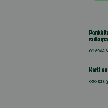
Pankkit
sulkupa
09 6964 
Korttie
020 333
(