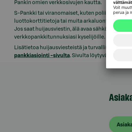
Pankin omien verkkosivujen kautta.
S-Pankki tai viranomaiset, kuten poliisi, eivät
luottokorttitietoja tai muita arkaluonteisia tieto
Jos saat huijausviestin, älä avaa sähköpostivies
verkkopankkitunnuksiasi kyselijöille.
Lisätietoa huijausviesteistä ja turvallisesta asi
pankkiasiointi -sivulta
. Sivulta löytyvät myös o
Asiak
Asiak