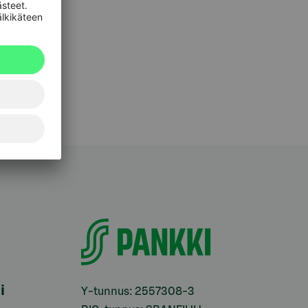
i
Y-tunnus: 2557308-3