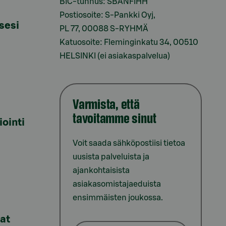
BIC-tunnus: SBANFIHH
Postiosoite: S-Pankki Oyj,
sesi
PL 77, 00088 S-RYHMÄ
Katuosoite: Fleminginkatu 34, 00510
HELSINKI (ei asiakaspalvelua)
Varmista, että
tavoitamme sinut
iointi
Voit saada sähköpostiisi tietoa
uusista palveluista ja
ajankohtaisista
asiakasomistajaeduista
ensimmäisten joukossa.
lat