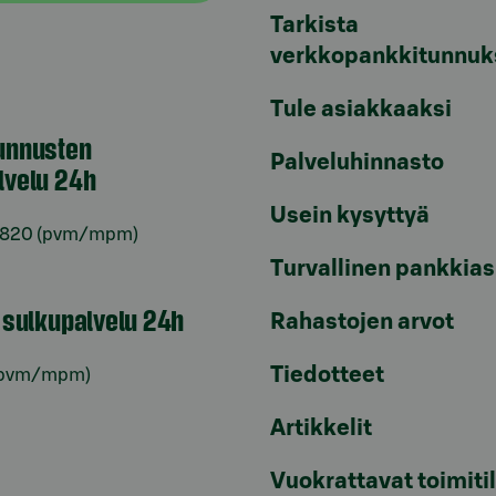
Tarkista
verkkopankkitunnuk
Tule asiakkaaksi
unnusten
Palveluhinnasto
lvelu 24h
Usein kysyttyä
6820
(pvm/mpm)
Turvallinen pankkias
n sulkupalvelu 24h
Rahastojen arvot
Tiedotteet
pvm/mpm)
Artikkelit
Vuokrattavat toimiti