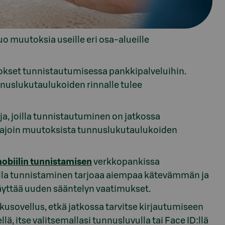
o muutoksia useille eri osa-alueille
kset tunnistautumisessa pankkipalveluihin.
nnuslukutaulukoiden rinnalle tulee
ja, joilla tunnistautuminen on jatkossa
 ajoin muutoksista tunnuslukutaulukoiden
obiilin tunnistamisen
verkkopankissa
illa tunnistaminen tarjoaa aiempaa kätevämmän ja
täyttää uuden sääntelyn vaatimukset.
kusovellus, etkä jatkossa tarvitse kirjautumiseen
ä, itse valitsemallasi tunnusluvulla tai Face ID:llä