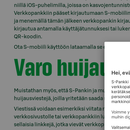
niillä iOS-puhelimilla, joissa on kasvojentunnis
Verkkopankkiin pääset kirjautumaan S-mobiilin 
ja menemällä tämän jälkeen verkkopankin kirjau
kirjautua antamalla käyttäjätunnuksesi tai luke
QR-koodin.
Ota S-mobiili käyttöön lataamalla se ensin puh
Varo huijausv
Muistathan myös, että S-Pankin ja muiden pankki
huijausviestejä, joilla yritetään saada selville v
Viestissä voidaan esimerkiksi viitata muutoksi
verkkosivustolle tai verkkopankkiin lukemaan sa
sellaisia linkkejä, jotka vievät verkkopankin kir