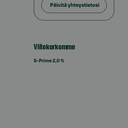
Päivitä yhteystietosi
Viitekorkomme
S-Prime 2,0 %