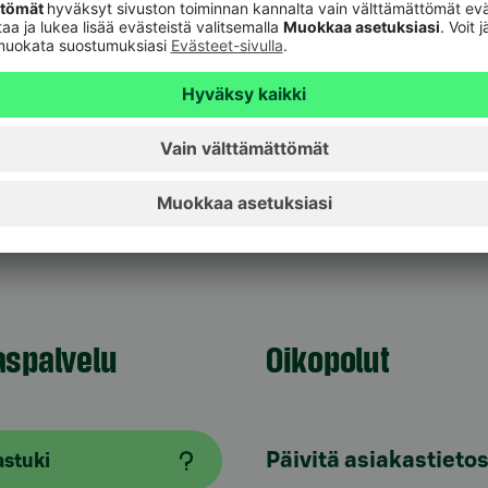
 koskaan kysy asiakkaidensa verkkopankkitunnuksia,
ja sähköpostiviestillä tai soittamalla asiakkaalle.
tissä olevaa linkkiä tai anna muuta kautta
oinnista pankin kanssa löydät
Turvallinen
hjeet huijausviesteistä ilmoittamiseen.
aspalvelu
Oikopolut
Päivitä asiakastietos
astuki