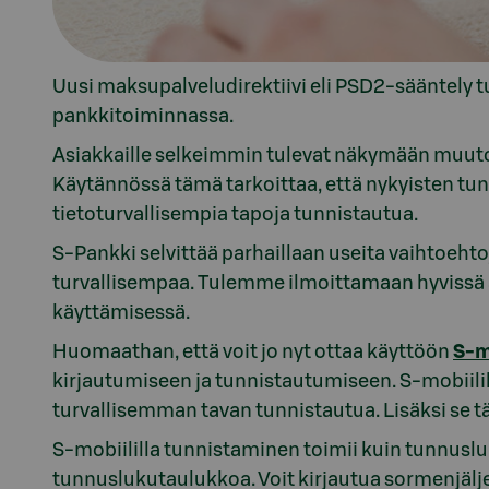
Uusi maksupalveludirektiivi eli PSD2-sääntely tu
pankkitoiminnassa.
Asiakkaille selkeimmin tulevat näkymään muuto
Käytännössä tämä tarkoittaa, että nykyisten tu
tietoturvallisempia tapoja tunnistautua.
S-Pankki selvittää parhaillaan useita vaihtoehto
turvallisempaa. Tulemme ilmoittamaan hyvissä
käyttämisessä.
Huomaathan, että voit jo nyt ottaa käyttöön
S-m
kirjautumiseen ja tunnistautumiseen. S-mobiil
turvallisemman tavan tunnistautua. Lisäksi se 
S-mobiililla tunnistaminen toimii kuin tunnuslu
tunnuslukutaulukkoa. Voit kirjautua sormenjäljell