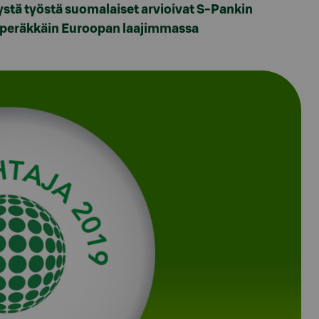
tä työstä suomalaiset arvioivat S-Pankin
n peräkkäin Euroopan laajimmassa