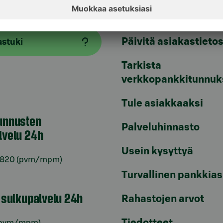
Päivitä asiakastietos
astuki
Tarkista
verkkopankkitunnuk
Tule asiakkaaksi
unnusten
Palveluhinnasto
lvelu 24h
Usein kysyttyä
6820
(pvm/mpm)
Turvallinen pankkias
n sulkupalvelu 24h
Rahastojen arvot