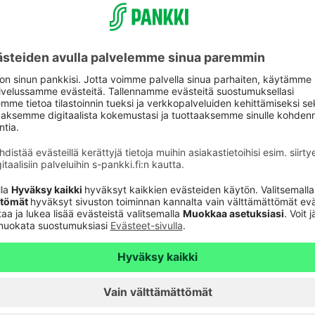
aksutta käyttöönsä tilin, kortin ja
 siihen, että olemme osa asiakkaidensa
sten silmissä vastuullisimman pankin. Kiitos
tusjohtaja
Pekka Ylihurula
.
le Brand Index on Euroopan laajin
n vuodesta 2011 lähtien. Vuoden 2019 tutkimukseen
ajaa Suomesta, Ruotsista, Norjasta, Tanskasta ja
Jokaista brändiä on arvioinut vähintään tuhat
ssa 2019.
aspalvelu
Oikopolut