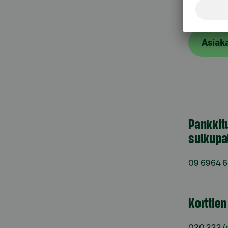
Asiak
Pankkit
sulkupa
09 6964 
Korttie