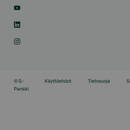
© S-
Käyttöehdot
Tietosuoja
S
Pankki