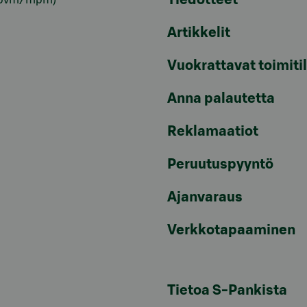
Tiedotteet
pvm/mpm)
Artikkelit
Vuokrattavat toimiti
Anna palautetta
Reklamaatiot
Peruutuspyyntö
Ajanvaraus
Verkkotapaaminen
Tietoa S-Pankista