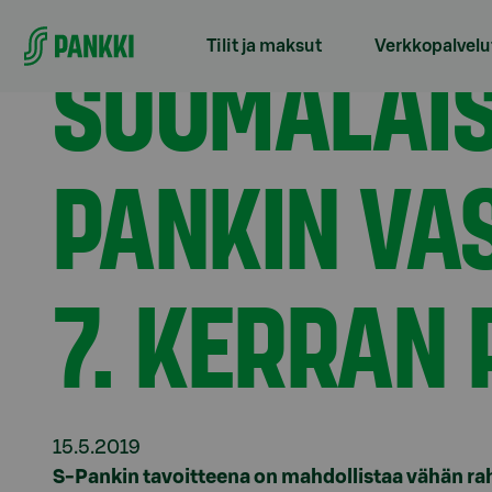
Siirry suoraan sisältöön
Etusivu
Tiedotteet
Suomalaiset äänestivät S-Pan
SUOMALAIS
Tilit ja maksut
Verkkopalvelu
PANKIN VA
7. KERRAN
15.5.2019
S-Pankin tavoitteena on mahdollistaa vähän r