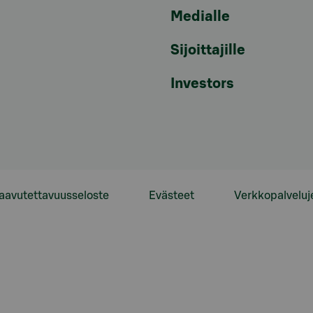
Medialle
Sijoittajille
Investors
aavutettavuusseloste
Evästeet
Verkkopalveluj