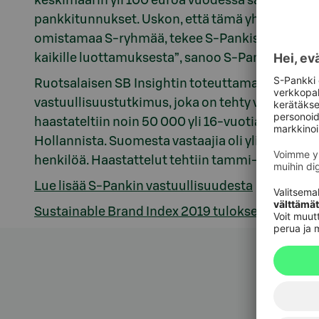
keskimäärin yli 100 euroa vuodessa saadessaan m
pankkitunnukset. Uskon, että tämä yhdistettynä
omistamaa S-ryhmää, tekee S-Pankista suomalai
kaikille luottamuksesta”, sanoo S-Pankin toimi
Ruotsalaisen SB Insightin toteuttama Sustainab
vastuullisuustutkimus, joka on tehty vuosittai
haastateltiin noin 50 000 yli 16-vuotiasta vasta
Hollannista. Suomesta vastaajia oli yli 10 000. 
henkilöä. Haastattelut tehtiin tammi-maaliskuu
Lue lisää S-Pankin vastuullisuudesta
Sustainable Brand Index 2019 tulokset
Asiak