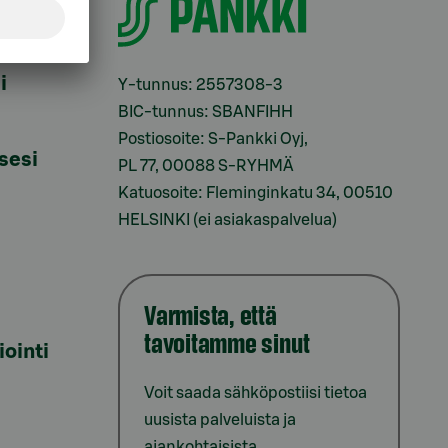
i
Y-tunnus: 2557308-3
BIC-tunnus: SBANFIHH
Postiosoite: S-Pankki Oyj,
sesi
PL 77, 00088 S-RYHMÄ
Katuosoite: Fleminginkatu 34, 00510
HELSINKI (ei asiakaspalvelua)
Varmista, että
tavoitamme sinut
iointi
Voit saada sähköpostiisi tietoa
uusista palveluista ja
ajankohtaisista