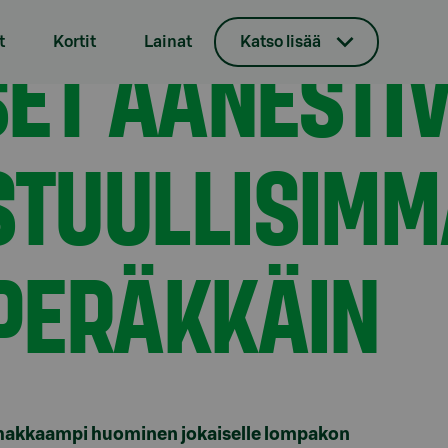
kin vastuullisimmaksi – jo 7. kerran peräkkäin
ET ÄÄNESTIV
t
Kortit
Lainat
Katso lisää
STUULLISIMM
 PERÄKKÄIN
ahakkaampi huominen jokaiselle lompakon