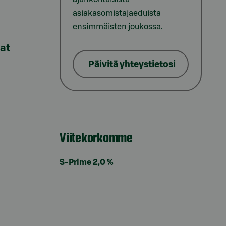
asiakasomistajaeduista
ensimmäisten joukossa.
lat
Päivitä yhteystietosi
Viitekorkomme
S-Prime 2,0 %