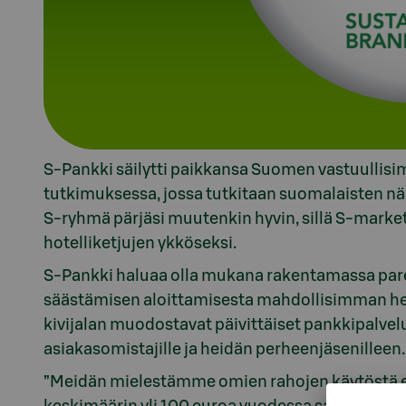
S-Pankki säilytti paikkansa Suomen vastuullisi
tutkimuksessa, jossa tutkitaan suomalaisten näk
S-ryhmä pärjäsi muutenkin hyvin, sillä S-market
hotelliketjujen ykköseksi.
S-Pankki haluaa olla mukana rakentamassa p
säästämisen aloittamisesta mahdollisimman hel
kivijalan muodostavat päivittäiset pankkipalvelu
asiakasomistajille ja heidän perheenjäsenilleen.
”Meidän mielestämme omien rahojen käytöstä e