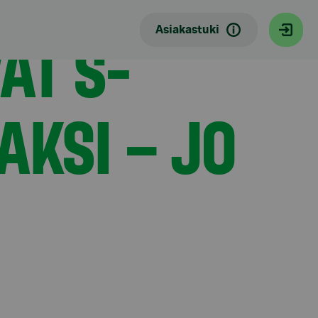
ÄT S-
Asiakastuki
AKSI – JO