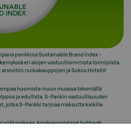
mpana pankkina Sustainable Brand Index -
emyksiä eri alojen vastuullisimmista toimijoista.
 arvioitiin ruokakauppojen ja Sokos Hotellit
arempaa huomista muun muassa tekemällä
ppoa ja edullista. S-Pankin vastuullisuuden
t, jotka S-Pankki tarjoaa maksutta kaikille
i pidä maksaa. Asiakasomistajat hyötyvät