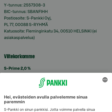
Y-tunnus: 2557308-3
BIC-tunnus: SBANFIHH
Postiosoite: S-Pankki Oyj,
PL 77, 00088 S-RYHMÄ
Katuosoite: Fleminginkatu 34, 00510 HELSINKI (ei
asiakaspalvelua)
Viitekorkomme
S-Prime 2,0 %