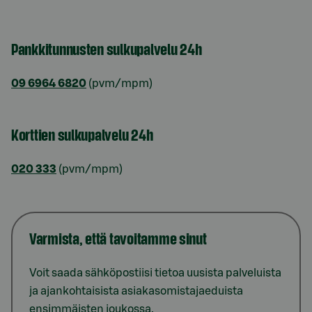
Pankkitunnusten sulkupalvelu 24h
09 6964 6820
(pvm/mpm)
Korttien sulkupalvelu 24h
020 333
(pvm/mpm)
Varmista, että tavoitamme sinut
Voit saada sähköpostiisi tietoa uusista palveluista
ja ajankohtaisista asiakasomistajaeduista
ensimmäisten joukossa.