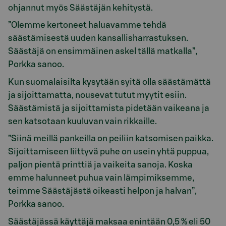
ohjannut myös Säästäjän kehitystä.
”Olemme kertoneet haluavamme tehdä
säästämisestä uuden kansallisharrastuksen.
Säästäjä on ensimmäinen askel tällä matkalla”,
Porkka sanoo.
Kun suomalaisilta kysytään syitä olla säästämättä
ja sijoittamatta, nousevat tutut myytit esiin.
Säästämistä ja sijoittamista pidetään vaikeana ja
sen katsotaan kuuluvan vain rikkaille.
”Siinä meillä pankeilla on peiliin katsomisen paikka.
Sijoittamiseen liittyvä puhe on usein yhtä puppua,
paljon pientä printtiä ja vaikeita sanoja. Koska
emme halunneet puhua vain lämpimiksemme,
teimme Säästäjästä oikeasti helpon ja halvan”,
Porkka sanoo.
Säästäjässä käyttäjä maksaa enintään 0,5 % eli 50