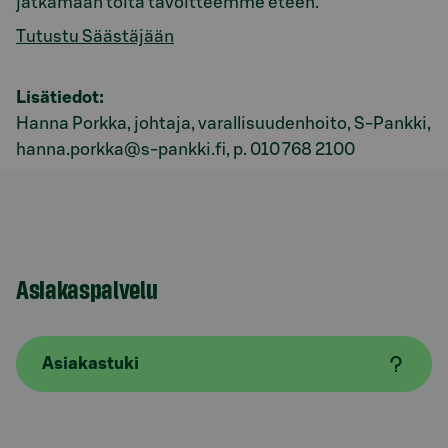
jatkamaan töitä tavoitteemme eteen.”
Tutustu Säästäjään
Lisätiedot:
Hanna Porkka, johtaja, varallisuudenhoito, S-Pankki,
hanna.porkka@s-pankki.fi, p. 010 768 2100
Asiakaspalvelu
Asiakastuki