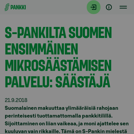
Siirry suoraan sisältöön
Tiedotteet
S-PANKILTA SUOMEN
ENSIMMÄINEN
MIKROSÄÄSTÄMISEN
PALVELU: SÄÄSTÄJÄ
21.9.2018
Suomalainen makuuttaa ylimääräisiä rahojaan
perinteisesti tuottamattomalla pankkitilillä.
Sijoittaminen on liian vaikeaa, ja moni ajattelee sen
kuuluvan vain rikkaille. Tämä on S-Pankin mielestä