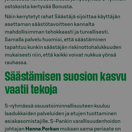
ostoksista kertyvää Bonusta.
Näin kerrytetyt rahat Säästäjä sijoittaa käyttäjän
asettaman säästötavoitteen kannalta
mahdollisimman tehokkaasti ja turvallisesti.
Samalla palvelu huomioi, että säästäminen
tapahtuu kunkin säästäjän riskinottohalukkuuden
mukaisesti niin, että kaikki voivat nukkua yönsä
rauhassa.
Säästämisen suosion kasvu
vaatii tekoja
S-ryhmässä osuustoiminnallisuuteen kuuluu
laadukkaiden palveluiden ja etujen tuottaminen
asiakasomistajille. S-Pankin varallisuudenhoidon
johtajan
Hanna Porkan
mukaan sama periaate on