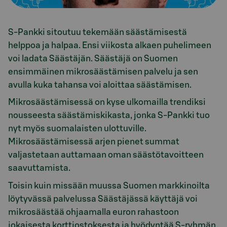
S-Pankki sitoutuu tekemään säästämisestä
helppoa ja halpaa. Ensi viikosta alkaen puhelimeen
voi ladata Säästäjän. Säästäjä on Suomen
ensimmäinen mikrosäästämisen palvelu ja sen
avulla kuka tahansa voi aloittaa säästämisen.
Mikrosäästämisessä on kyse ulkomailla trendiksi
nousseesta säästämiskikasta, jonka S-Pankki tuo
nyt myös suomalaisten ulottuville.
Mikrosäästämisessä arjen pienet summat
valjastetaan auttamaan oman säästötavoitteen
saavuttamista.
Toisin kuin missään muussa Suomen markkinoilta
löytyvässä palvelussa Säästäjässä käyttäjä voi
mikrosäästää ohjaamalla euron rahastoon
jokaisesta korttiostoksesta ja hyödyntää S-ryhmän