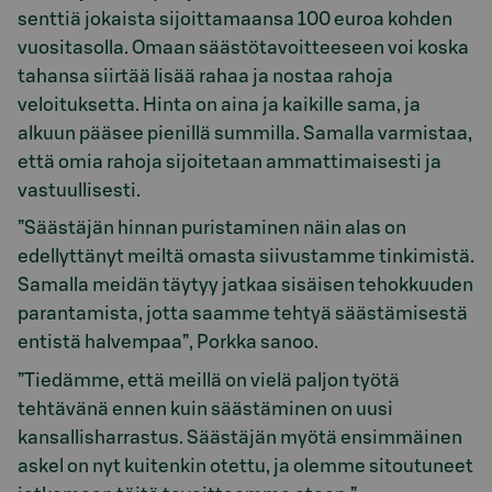
senttiä jokaista sijoittamaansa 100 euroa kohden
vuositasolla. Omaan säästötavoitteeseen voi koska
tahansa siirtää lisää rahaa ja nostaa rahoja
veloituksetta. Hinta on aina ja kaikille sama, ja
alkuun pääsee pienillä summilla. Samalla varmistaa,
että omia rahoja sijoitetaan ammattimaisesti ja
vastuullisesti.
”Säästäjän hinnan puristaminen näin alas on
edellyttänyt meiltä omasta siivustamme tinkimistä.
Samalla meidän täytyy jatkaa sisäisen tehokkuuden
parantamista, jotta saamme tehtyä säästämisestä
entistä halvempaa”, Porkka sanoo.
”Tiedämme, että meillä on vielä paljon työtä
tehtävänä ennen kuin säästäminen on uusi
kansallisharrastus. Säästäjän myötä ensimmäinen
askel on nyt kuitenkin otettu, ja olemme sitoutuneet