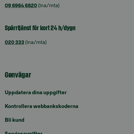
09 6964 6820
(lna/mta)
Spärrtjänst för kort 24 h/dygn
020 333
(lna/mta)
Genvägar
Uppdatera dina uppgifter
Kontrollera webbankskoderna
Bli kund
Serviceavgifter