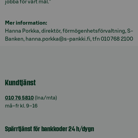
jobba för vårt mål.”
Mer information:
Hanna Porkka, direktör, förmögenhetsförvaltning, S-
Banken, hanna.porkka@s-pankki.fi, tfn 010 768 2100
Kundtjänst
010 76 5810
(lna/mta)
må–fr kl. 9–16
Spärrtjänst för bankkoder 24 h/dygn