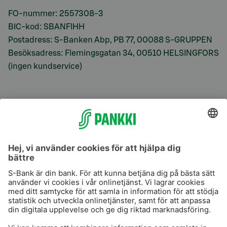
FO-nummer: 2557308-3
BIC-kod: SBANFIHH
Postadress: S-Banken Abp, PB 77, 00088 S-GRUPPEN
Besöksadress: Flemingsgatan 34, 00510 HELSINGFORS
(ingen kundservice)
S-Prime
S-Prime 2,0 %