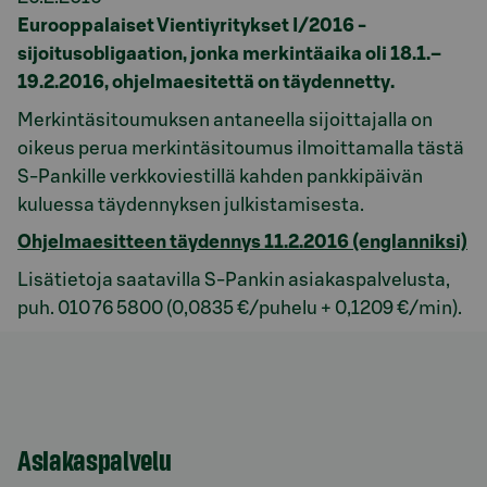
Eurooppalaiset Vientiyritykset I/2016 -
sijoitusobligaation, jonka merkintäaika oli 18.1.–
19.2.2016, ohjelmaesitettä on täydennetty.
Merkintäsitoumuksen antaneella sijoittajalla on
oikeus perua merkintäsitoumus ilmoittamalla tästä
S-Pankille verkkoviestillä kahden pankkipäivän
kuluessa täydennyksen julkistamisesta.
Ohjelmaesitteen täydennys 11.2.2016 (englanniksi)
Lisätietoja saatavilla S-Pankin asiakaspalvelusta,
puh. 010 76 5800 (0,0835 €/puhelu + 0,1209 €/min).
Asiakaspalvelu