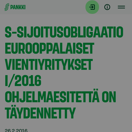
Siirry suoraan sisältöön
Tiedotteet
S-SIJOITUSOBLIGAATIO
EUROOPPALAISET
VIENTIYRITYKSET
I/2016
OHJELMAESITETTÄ ON
TÄYDENNETTY
26.2.2016