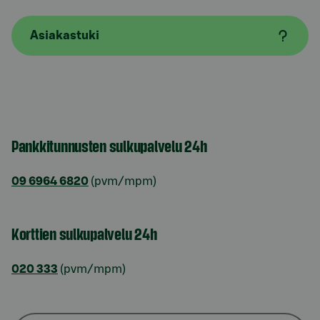
Asiakastuki
Pankkitunnusten sulkupalvelu 24h
09 6964 6820
(pvm/mpm)
Korttien sulkupalvelu 24h
020 333
(pvm/mpm)