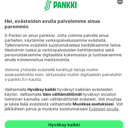
Käyttöehdot
Tietosuoja
Saavutettavuusseloste
Evästeet
Verkkopalvelujen käytön edellytykset
Ehdot ja muut asiakirjat