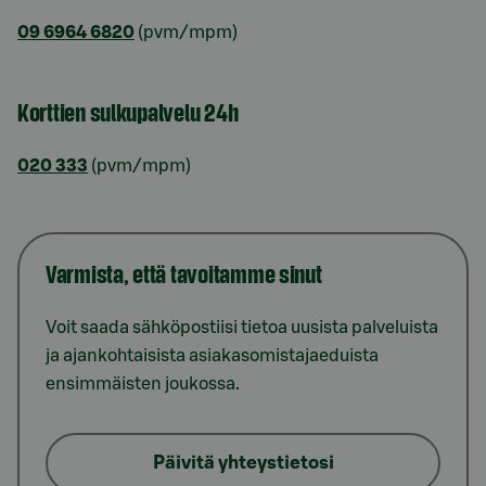
09 6964 6820
(pvm/mpm)
Korttien sulkupalvelu 24h
020 333
(pvm/mpm)
Varmista, että tavoitamme sinut
Voit saada sähköpostiisi tietoa uusista palveluista
ja ajankohtaisista asiakasomistajaeduista
ensimmäisten joukossa.
Päivitä yhteystietosi