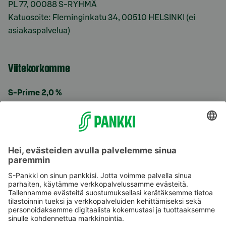
PL 77, 00088 S-RYHMÄ
Katuosoite: Fleminginkatu 34, 00510 HELSINKI (ei
asiakaspalvelua)
Viitekorkomme
S-Prime 2,0 %
Käyttöehdot