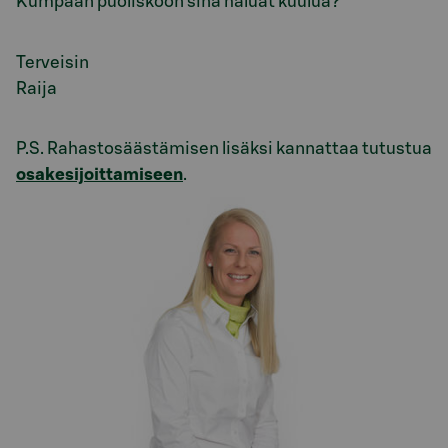
Kumpaan puoliskoon sinä haluat kuulua?
Terveisin
Raija
P.S. Rahastosäästämisen lisäksi kannattaa tutustua
osakesijoittamiseen
.