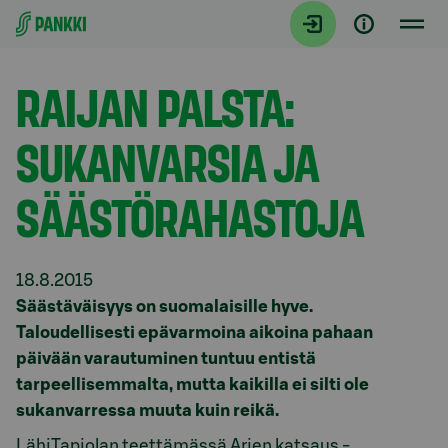
Siirry suoraan sisältöön
Tiedotteet
RAIJAN PALSTA:
SUKANVARSIA JA
SÄÄSTÖRAHASTOJA
18.8.2015
Säästäväisyys on suomalaisille hyve.
Taloudellisesti epävarmoina aikoina pahaan
päivään varautuminen tuntuu entistä
tarpeellisemmalta, mutta kaikilla ei silti ole
sukanvarressa muuta kuin reikä.
LähiTapiolan teettämässä Arjen katsaus -