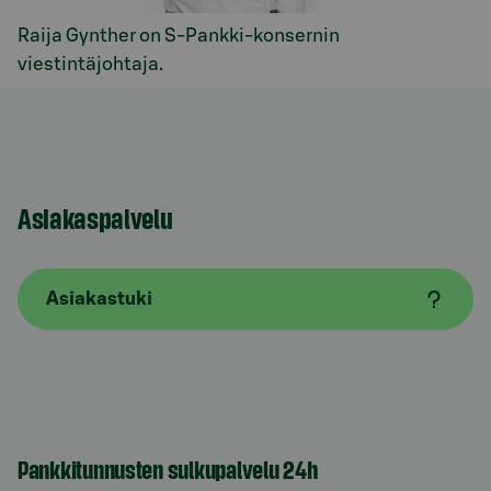
Raija Gynther on S-Pankki-konsernin
viestintäjohtaja.
Asiakaspalvelu
Asiakastuki
Pankkitunnusten sulkupalvelu 24h