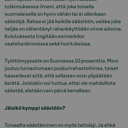
tutkimuksessa ilmeni, että joka toisella
suomalaisella on hyvin vähän tai ei ollenkaan
säästöjä. Rahaa ei jää kaikille säästöön, vaikka joka
neljäs on vähentänyt rahankäyttöään viime aikoina.
Kulutuksesta tingitään esimerkiksi
vaatehankinnoissa sekä huvituksissa.
Työttömyysaste on Suomessa 10 prosenttia. Moni
joutuu turvautumaan puskurirahastoihinsa, toiset
haaveilevat siitä, että sellaisen voisi ylipäätään
kerätä. Joistakin voi tuntua, ettei ole mahdollista
säästää, eletään vain päivä kerrallaan.
Jäisikö kymppi säästöön?
Toisaalta säästäminen on myös taitolaji. Ja ehkä