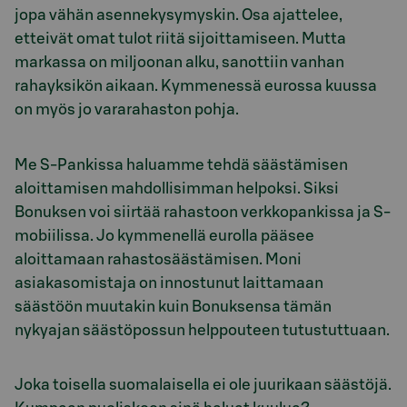
jopa vähän asennekysymyskin. Osa ajattelee,
etteivät omat tulot riitä sijoittamiseen. Mutta
markassa on miljoonan alku, sanottiin vanhan
rahayksikön aikaan. Kymmenessä eurossa kuussa
on myös jo vararahaston pohja.
Me S-Pankissa haluamme tehdä säästämisen
aloittamisen mahdollisimman helpoksi. Siksi
Bonuksen voi siirtää rahastoon verkkopankissa ja S-
mobiilissa. Jo kymmenellä eurolla pääsee
aloittamaan rahastosäästämisen. Moni
asiakasomistaja on innostunut laittamaan
säästöön muutakin kuin Bonuksensa tämän
nykyajan säästöpossun helppouteen tutustuttuaan.
Joka toisella suomalaisella ei ole juurikaan säästöjä.