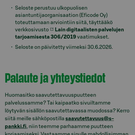
Seloste perustuu ulkopuolisen
asiantuntijaorganisaation (Eficode Oy)
toteuttamaan arviointiin siitä, täyttääkö
verkkosivusto
Lain digitaalisten palvelujen
tarjoamisesta 306/2019
vaatimukset.
Seloste on päivitetty viimeksi 30.6.2026.
Model.AnchorLinkTargetDescription saavutettavuu
Palaute ja yhteystiedot
Huomasitko saavutettavuuspuutteen
palvelussamme? Tai kaipaatko sivuiltamme
löytyvän sisällön saavutettavassa muodossa? Kerro
siitä meille sähköpostilla
saavutettavuus@s-
pankki.fi
, niin teemme parhaamme puutteen
korjaamiseksi. Vastaamme sinulle mahdollisimman