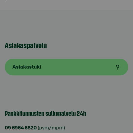
Asiakaspalvelu
Asiakastuki
Pankkitunnusten sulkupalvelu 24h
09 6964 6820
(pvm/mpm)