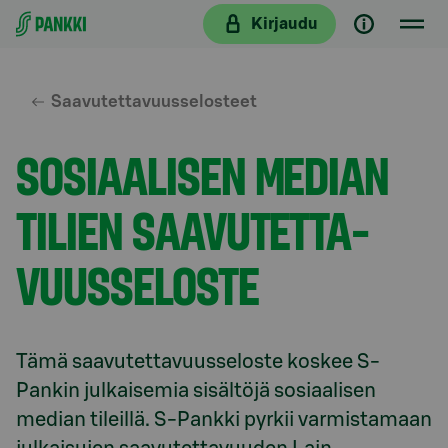
Siirry suoraan sisältöön
Kirjaudu
Saavutettavuusselosteet
SOSIAALISEN MEDIAN
TILIEN SAAVU­TET­TA­
VUUS­SELOSTE
Tämä saavutettavuusseloste koskee S-
Pankin julkaisemia sisältöjä sosiaalisen 
median tileillä. S⁠-⁠Pankki pyrkii varmistamaan 