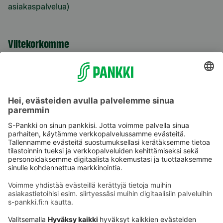
asiakaspalvelua)
Viitekorkomme
S-Prime 2,0 %
Käyttöehdot
Tietosuoja