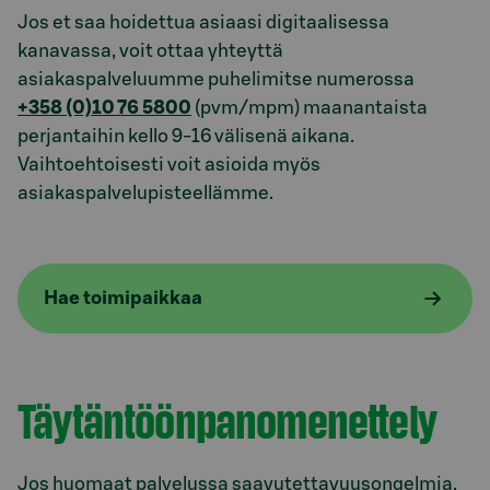
Jos et saa hoidettua asiaasi digitaalisessa
kanavassa, voit ottaa yhteyttä
asiakaspalveluumme puhelimitse numerossa
+358 (0)10 76 5800
(pvm/mpm) maanantaista
perjantaihin kello 9-16 välisenä aikana.
Vaihtoehtoisesti voit asioida myös
asiakaspalvelupisteellämme.
Hae toimipaikkaa
Täytäntöönpanomenettely
Jos huomaat palvelussa saavutettavuusongelmia,