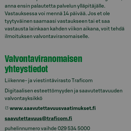
anna ensin palautetta palvelun ylläpitäjälle.
Vastauksessa voi mennä 14 päivää. Jos et ole
tyytyväinen saamaasi vastaukseen tai et saa
vastausta lainkaan kahden viikon aikana, voit tehdä
ilmoituksen valvontaviranomaiselle.
Valvontaviranomaisen
yhteystiedot
Liikenne- ja viestintävirasto Traficom
Digitaalisen esteettömyyden ja saavutettavuuden
valvontayksikkö
www.saavutettavuusvaatimukset.fi
saavutettavuus@traficom.fi
puhelinnumero vaihde 029 534 5000