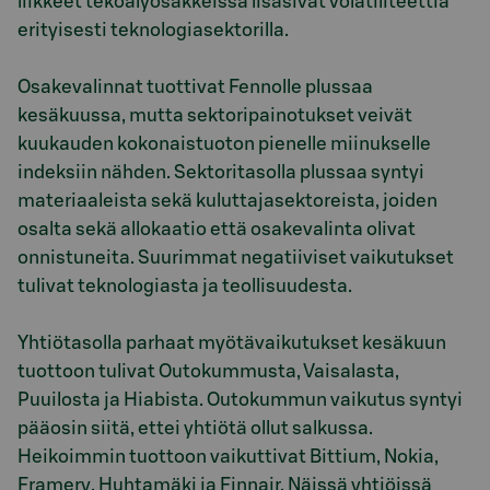
liikkeet tekoälyosakkeissa lisäsivät volatiliteettia
erityisesti teknologiasektorilla.
Osakevalinnat tuottivat Fennolle plussaa
kesäkuussa, mutta sektoripainotukset veivät
kuukauden kokonaistuoton pienelle miinukselle
indeksiin nähden. Sektoritasolla plussaa syntyi
materiaaleista sekä kuluttajasektoreista, joiden
osalta sekä allokaatio että osakevalinta olivat
onnistuneita. Suurimmat negatiiviset vaikutukset
tulivat teknologiasta ja teollisuudesta.
Yhtiötasolla parhaat myötävaikutukset kesäkuun
tuottoon tulivat Outokummusta, Vaisalasta,
Puuilosta ja Hiabista. Outokummun vaikutus syntyi
pääosin siitä, ettei yhtiötä ollut salkussa.
Heikoimmin tuottoon vaikuttivat Bittium, Nokia,
Framery, Huhtamäki ja Finnair. Näissä yhtiöissä