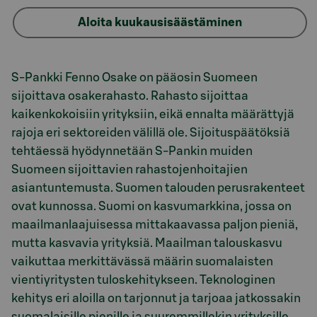
Aloita kuukausisäästäminen
Osio otsikolla Rahaston esittely
S-Pankki Fenno Osake on pääosin Suomeen
sijoittava osakerahasto. Rahasto sijoittaa
kaikenkokoisiin yrityksiin, eikä ennalta määrättyjä
rajoja eri sektoreiden välillä ole. Sijoituspäätöksiä
tehtäessä hyödynnetään S-Pankin muiden
Suomeen sijoittavien rahastojenhoitajien
asiantuntemusta. Suomen talouden perusrakenteet
ovat kunnossa. Suomi on kasvumarkkina, jossa on
maailmanlaajuisessa mittakaavassa paljon pieniä,
mutta kasvavia yrityksiä. Maailman talouskasvu
vaikuttaa merkittävässä määrin suomalaisten
vientiyritysten tuloskehitykseen. Teknologinen
kehitys eri aloilla on tarjonnut ja tarjoaa jatkossakin
suomalaisille pienille ja suuremmillekin yrityksille