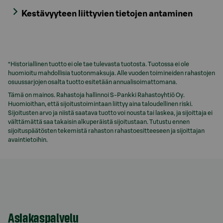
Kestävyyteen liittyvien tietojen antaminen
*Historiallinen tuotto ei ole tae tulevasta tuotosta. Tuotossa ei ole
huomioitu mahdollisia tuotonmaksuja. Alle vuoden toimineiden rahastojen
osuussarjojen osalta tuotto esitetään annualisoimattomana.
Tämä on mainos. Rahastoja hallinnoi S-Pankki Rahastoyhtiö Oy.
Huomioithan, että sijoitustoimintaan liittyy aina taloudellinen riski.
Sijoitusten arvo ja niistä saatava tuotto voi nousta tai laskea, ja sijoittaja ei
välttämättä saa takaisin alkuperäistä sijoitustaan. Tutustu ennen
sijoituspäätösten tekemistä rahaston rahastoesitteeseen ja sijoittajan
avaintietoihin.
Asiakaspalvelu