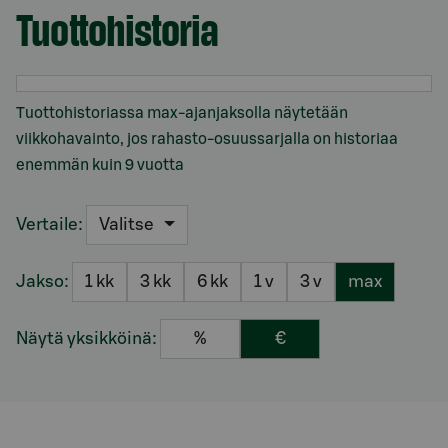
Tuottohistoria
Osio otsikolla Tuottohistoria
Tuottohistoriassa max-ajanjaksolla näytetään
viikkohavainto, jos rahasto-osuussarjalla on historiaa
enemmän kuin 9 vuotta
Vertaile:
Valitse
Jakso:
1 kk
3 kk
6 kk
1 v
3 v
max
Näytä yksikköinä:
%
€