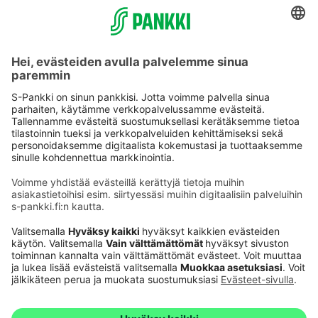
Käyttöehdot
Tietosuoja
Saavutettavuusseloste
Evästeet
Verkkopalvelujen käytön edellytykset
Ehdot ja muut asiakirjat