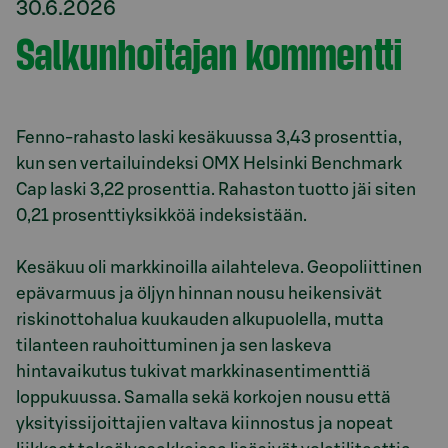
30.6.2026
Salkunhoitajan kommentti
Fenno-rahasto laski kesäkuussa 3,43 prosenttia,
kun sen vertailuindeksi OMX Helsinki Benchmark
Cap laski 3,22 prosenttia. Rahaston tuotto jäi siten
0,21 prosenttiyksikköä indeksistään.
Kesäkuu oli markkinoilla ailahteleva. Geopoliittinen
epävarmuus ja öljyn hinnan nousu heikensivät
riskinottohalua kuukauden alkupuolella, mutta
tilanteen rauhoittuminen ja sen laskeva
hintavaikutus tukivat markkinasentimenttiä
loppukuussa. Samalla sekä korkojen nousu että
yksityissijoittajien valtava kiinnostus ja nopeat