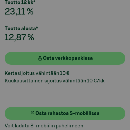
Tuotto 12 kk*
23,11 %
Tuotto alusta*
12,87 %
Osta verkkopankissa
Kertasijoitus vähintään
10 €
Kuukausittainen sijoitus vähintään
10 €/kk
Osta rahastoa S-mobiilissa
Voit ladata S-mobiilin puhelimeen