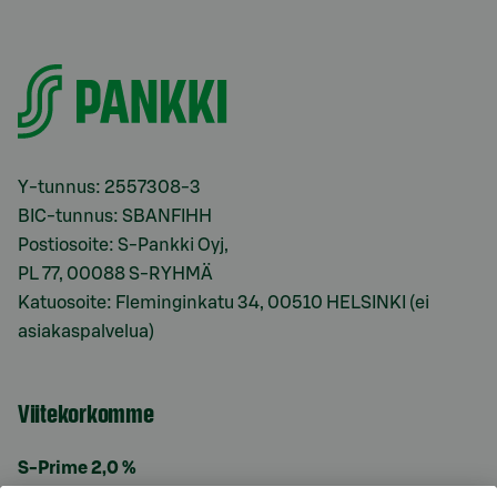
Y-tunnus: 2557308-3
BIC-tunnus: SBANFIHH
Postiosoite: S-Pankki Oyj,
PL 77, 00088 S-RYHMÄ
Katuosoite: Fleminginkatu 34, 00510 HELSINKI (ei
asiakaspalvelua)
Viitekorkomme
S-Prime 2,0 %