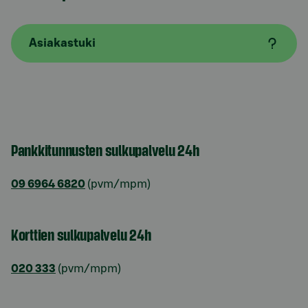
Asiakastuki
Pankkitunnusten sulkupalvelu 24h
09 6964 6820
(pvm/mpm)
Korttien sulkupalvelu 24h
020 333
(pvm/mpm)