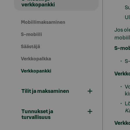
verkkopankki
S
Ul
Mobiilimaksaminen
Jos ol
S-mobiili
mobiil
Säästäjä
S-mobi
Verkkopalkka
S-
Verkkopankki
Verkk
Vo
Tilit ja maksaminen
ki
L
K
Tunnukset ja
turvallisuus
Verkko