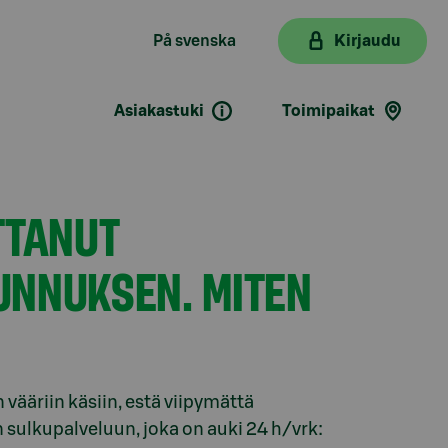
På svenska
Kirjaudu
Asiakastuki
Toimipaikat
TTANUT
UNNUKSEN. MITEN
vääriin käsiin, estä viipymättä
sulkupalveluun, joka on auki 24 h/vrk: