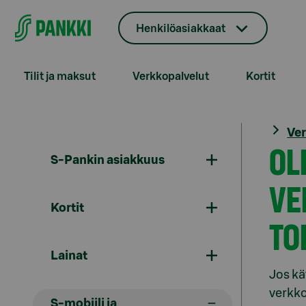
Siirry suoraan sisältöön
Henkilöasiakkaat
Tilit ja maksut
Verkkopalvelut
Kortit
Ve
OL
S-Pankin asiakkuus
VE
Kortit
TO
Lainat
Jos kä
verkko
S-mobiili ja