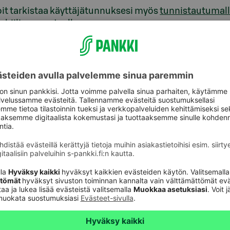
it tarkistaa käyttäjätunnuksesi myös
tunnistautumalla
biilivarmenteella.
ssasi voit hoitaa kadonneeseen käyttäjätunnukseen li
set pankkitunnuksia uusiessasi voimassa olevan passi
sesta veloitetaan
palveluhinnastomme
mukaisesti.
tämä vastaus hyödyllinen?
Ei
Kyl
aspalvelu
Oikopolut