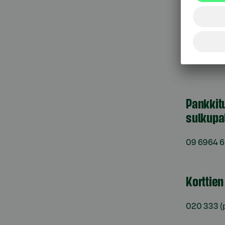
Asiak
Pankkit
sulkupa
09 6964 
Korttie
020 333
(