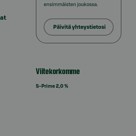
ensimmäisten joukossa.
lat
Päivitä yhteystietosi
Viitekorkomme
S-Prime 2,0 %