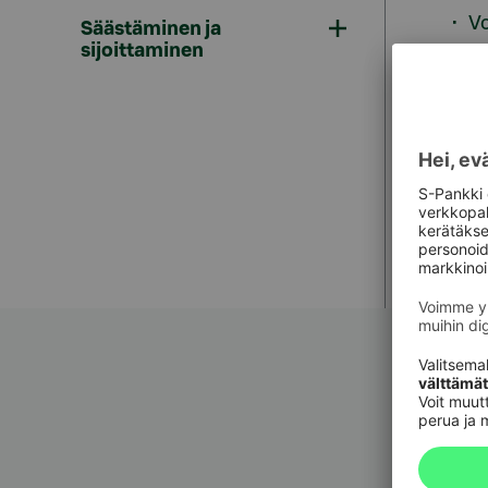
Vo
Säästäminen ja
mo
sijoittaminen
Halute
Tarvit
uusimi
Oliko 
Asiak