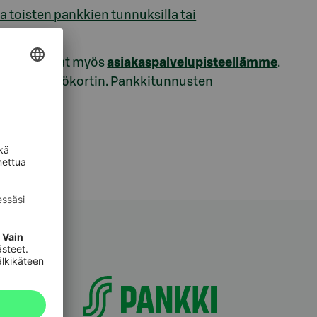
 toisten pankkien tunnuksilla tai
ittyvät asiat myös
asiakaspalvelupisteellämme
.
n tai henkilökortin. Pankkitunnusten
lä