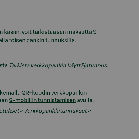
n käsiin, voit tarkistaa sen maksutta S-
lla toisen pankin tunnuksilla.
sta
Tarkista verkkopankin käyttäjätunnus.
 lukemalla QR-koodin verkkopankin
maan
S-mobiilin tunnistamisen
avulla.
etukset > Verkkopankkitunnukset >