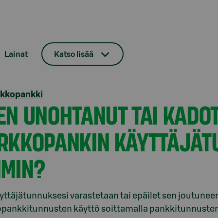
Lainat
Katso lisää
rkkopankki
EN UNOHTANUT TAI KADO
RKKOPANKIN KÄYTTÄJÄT
IMIN?
yttäjätunnuksesi varastetaan tai epäilet sen joutuneen 
pankkitunnusten käyttö soittamalla pankkitunnusten 