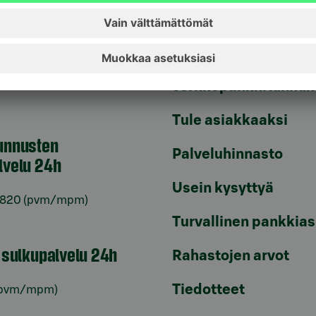
Päivitä asiakastietos
astuki
Tarkista
verkkopankkitunnuk
Tule asiakkaaksi
unnusten
Palveluhinnasto
lvelu 24h
Usein kysyttyä
6820
(pvm/mpm)
Turvallinen pankkias
n sulkupalvelu 24h
Rahastojen arvot
Tiedotteet
pvm/mpm)