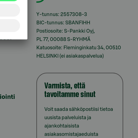
i
Y-tunnus: 2557308-3
BIC-tunnus: SBANFIHH
Postiosoite: S-Pankki Oyj,
sesi
PL 77, 00088 S-RYHMÄ
Katuosoite: Fleminginkatu 34, 00510
HELSINKI (ei asiakaspalvelua)
Varmista, että
tavoitamme sinut
iointi
Voit saada sähköpostiisi tietoa
uusista palveluista ja
ajankohtaisista
asiakasomistajaeduista