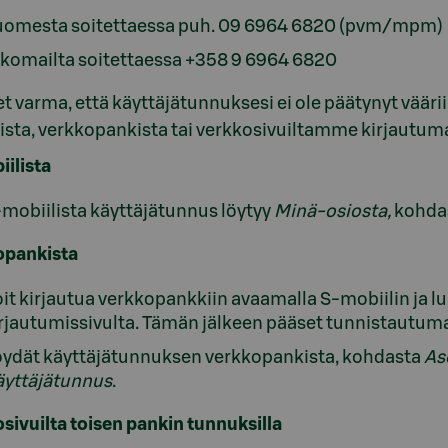
uomesta soitettaessa puh. 09 6964 6820 (pvm/mpm)
komailta soitettaessa
+358 9 6964 6820
et varma, että käyttäjätunnuksesi ei ole päätynyt väärii
ista, verkkopankista tai verkkosivuiltamme kirjautuma
ilista
mobiilista käyttäjätunnus löytyy
Minä-osiosta,
kohda
opankista
it kirjautua verkkopankkiin avaamalla S-mobiilin ja
rjautumissivulta. Tämän jälkeen pääset tunnistautu
öydät käyttäjätunnuksen verkkopankista, kohdasta
As
äyttäjätunnus
.
sivuilta toisen pankin tunnuksilla