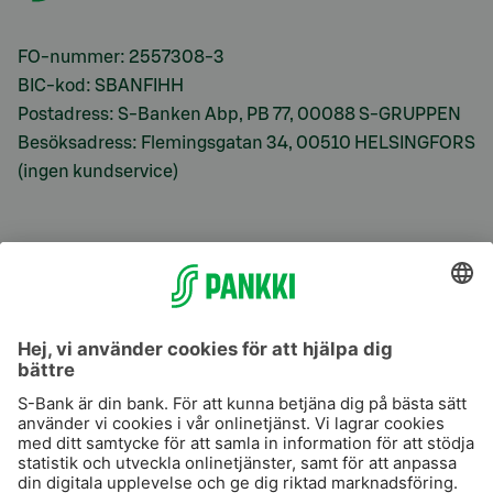
FO-nummer: 2557308-3
BIC-kod: SBANFIHH
Postadress: S-Banken Abp, PB 77, 00088 S-GRUPPEN
Besöksadress: Flemingsgatan 34, 00510 HELSINGFORS
(ingen kundservice)
S-Prime
S-Prime 2,0 %