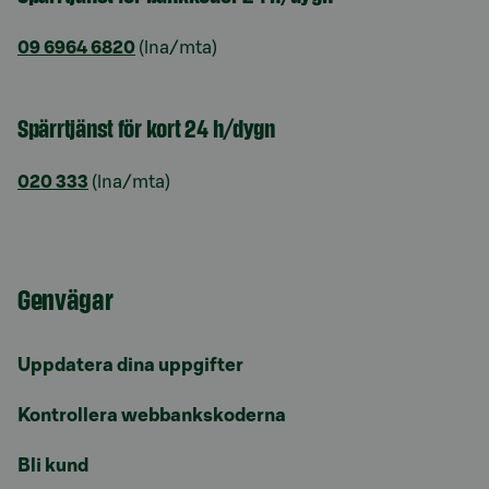
09 6964 6820
(lna/mta)
Spärrtjänst för kort 24 h/dygn
020 333
(lna/mta)
Genvägar
Uppdatera dina uppgifter
Kontrollera webbankskoderna
Bli kund