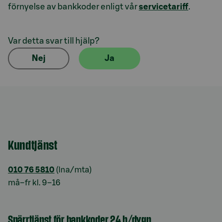
förnyelse av bankkoder enligt vår
servicetariff
.
Var detta svar till hjälp?
Nej
Ja
Kundtjänst
010 76 5810
(lna/mta)
må–fr kl. 9–16
Spärrtjänst för bankkoder 24 h/dygn