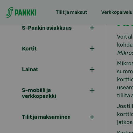
Siirry suoraan sisältöön
Tilit ja maksut
Verkkopalvelu
MI
S-Pankin asiakkuus
Voit a
kohda
Kortit
Mikro
Mikros
Lainat
summ
kortti
useamp
S-mobiili ja
tililtä
verkkopankki
Jos ti
kortti
Tilit ja maksaminen
jatkos