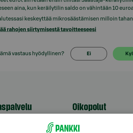
eet eurot siirretään ensin tililtäsi Säästäjä-keräilytili
seen aina, kun keräilytilin saldo on vähintään 10 euroa
alutessasi keskeyttää mikrosäästämisen milloin tahan
sää rahojen siirtymisestä tavoitteeseesi
tämä vastaus hyödyllinen?
Ei
Kyl
aspalvelu
Oikopolut