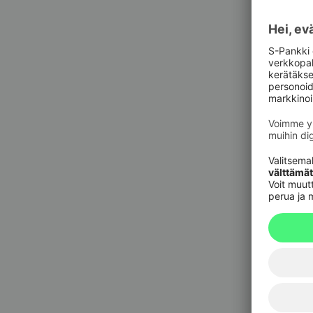
Asiak
Pankkit
sulkupa
09 6964 
Korttie
020 333
(