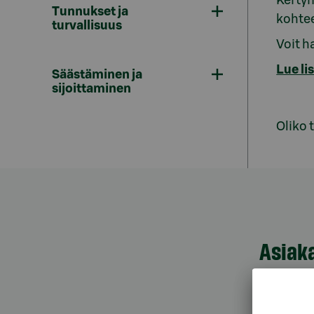
Kertyn
Tunnukset ja
kohtee
turvallisuus
Voit h
Lue li
Säästäminen ja
sijoittaminen
Oliko 
Asiak