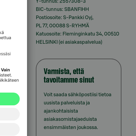
i
Y-tunnus: 2557308-3
BIC-tunnus: SBANFIHH
Postiosoite: S-Pankki Oyj,
sesi
PL 77, 00088 S-RYHMÄ
Katuosoite: Fleminginkatu 34, 00510
HELSINKI (ei asiakaspalvelua)
Varmista, että
tavoitamme sinut
iointi
Voit saada sähköpostiisi tietoa
uusista palveluista ja
ajankohtaisista
asiakasomistajaeduista
ensimmäisten joukossa.