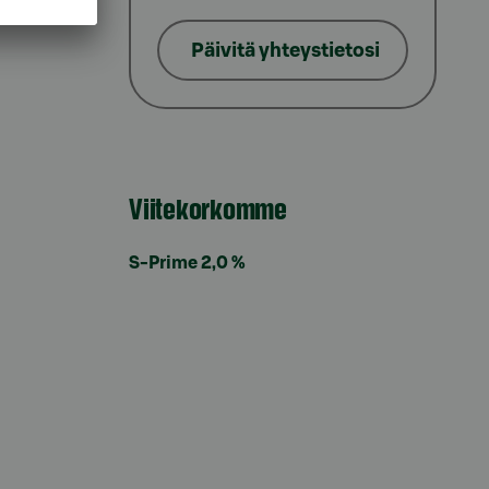
lat
Päivitä yhteystietosi
Viitekorkomme
S-Prime 2,0 %