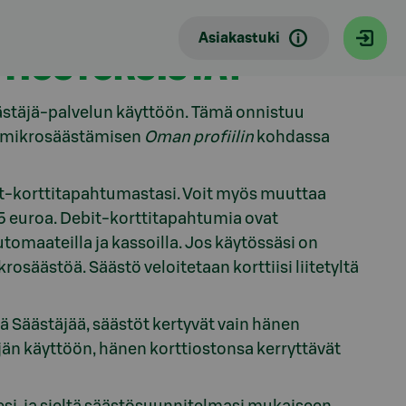
Asiakastuki
TIOSTOKSISTA?
äästäjä-palvelun käyttöön. Tämä onnistuu
taa mikrosäästämisen
Oman profiilin
kohdassa
bit-korttitapahtumastasi. Voit myös muuttaa
-5 euroa. Debit-korttitapahtumia ovat
tomaateilla ja kassoilla. Jos käytössäsi on
osäästöä. Säästö veloitetaan korttiisi liitetyltä
ttää Säästäjää, säästöt kertyvät vain hänen
jän käyttöön, hänen korttiostonsa kerryttävät