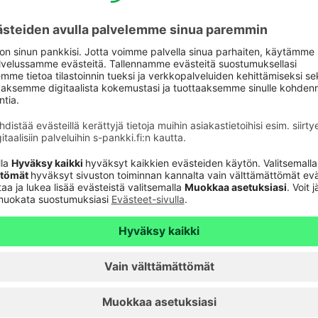
Päivitä asiakastietos
astuki
Tarkista
verkkopankkitunnuk
Tule asiakkaaksi
unnusten
Palveluhinnasto
lvelu 24h
Usein kysyttyä
6820
(pvm/mpm)
Turvallinen pankkias
n sulkupalvelu 24h
Rahastojen arvot
Tiedotteet
pvm/mpm)
Artikkelit