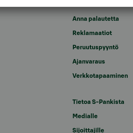
Vuokrattavat toimiti
Anna palautetta
Reklamaatiot
Peruutuspyyntö
Ajanvaraus
Verkkotapaaminen
Tietoa S-Pankista
Medialle
Sijoittajille