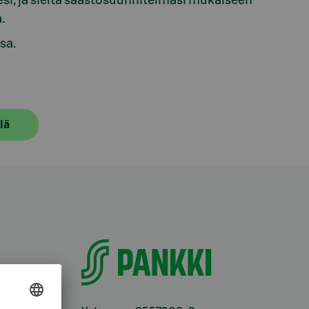
llesi, ja sieltä säästösuunnitelmasi mukaiseen
.
sa.
lä