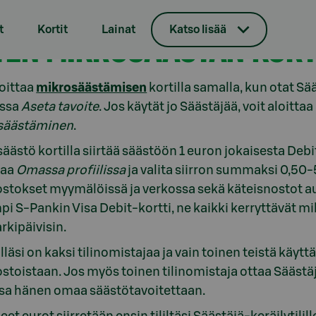
t
Kortit
Lainat
Katso lisää
TEN MIKROSÄÄSTÄN KORT
loittaa
mikrosäästämisen
kortilla samalla, kun otat S
ssa
Aseta tavoite
. Jos käytät jo Säästäjää, voit aloit
säästäminen
.
äästö kortilla siirtää säästöön 1 euron jokaisesta De
aa
Omassa profiilissa
ja valita siirron summaksi 0,50
ostokset myymälöissä ja verkossa sekä käteisnostot au
i S-Pankin Visa Debit-kortti, ne kaikki kerryttävät mikr
 arkipäivisin.
lilläsi on kaksi tilinomistajaa ja vain toinen teistä käy
ostoistaan. Jos myös toinen tilinomistaja ottaa Säästä
sa hänen omaa säästötavoitettaan.