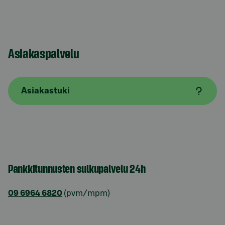
Asiakaspalvelu
Asiakastuki
Pankkitunnusten sulkupalvelu 24h
09 6964 6820
(pvm/mpm)