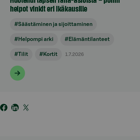
helpot vinkit eri ikäkausille
#Säästäminen ja sijoittaminen
#Helpompi arki
#Elämäntilanteet
#Tilit
#Kortit
1.7.2026