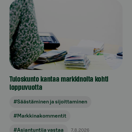
Tuloskunto kantaa markkinoita kohti
loppuvuotta
#Säästäminen ja sijoittaminen
#Markkinakommentit
#Asiantuntija vastaa
7.8.2026