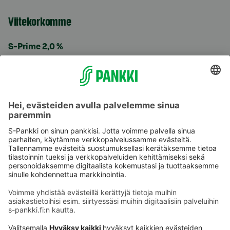
Viitekorkomme
S-Prime 2,0 %
Käyttöehdot
Tietosuoja
Saavutettavuusseloste