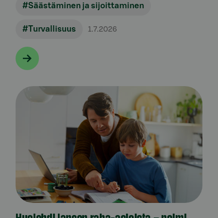
#Säästäminen ja sijoittaminen
#Turvallisuus
1.7.2026
Huolehdi lapsen raha-asioista – poimi