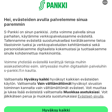
Käyttöehdot
Tietosuoja
Saavutettavuusseloste
Evästeet
Verkkopalvelujen käytön edellytykset
Ehdot ja muut asiakirjat