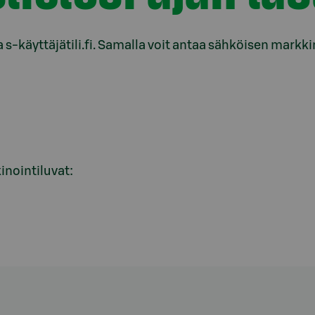
a s-käyttäjätili.fi. Samalla voit antaa sähköisen markk
inointiluvat: