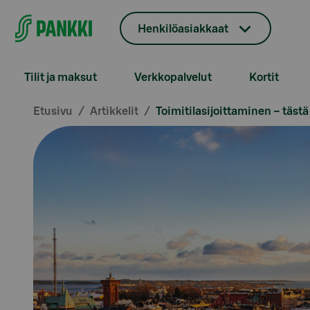
Siirry suoraan sisältöön
Henkilöasiakkaat
Tilit ja maksut
Verkkopalvelut
Kortit
Etusivu
Artikkelit
Toimitilasijoittaminen – tästä