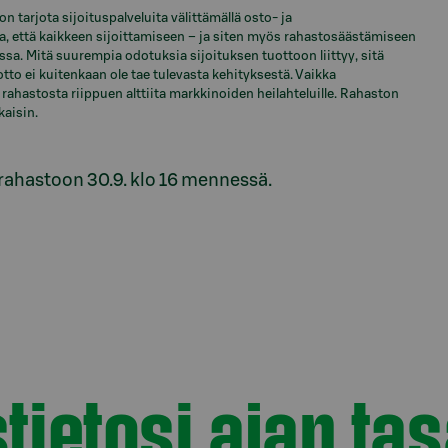
 tarjota sijoituspalveluita välittämällä osto- ja
a, että kaikkeen sijoittamiseen – ja siten myös rahastosäästämiseen
nssa. Mitä suurempia odotuksia sijoituksen tuottoon liittyy, sitä
otto ei kuitenkaan ole tae tulevasta kehityksestä. Vaikka
rahastosta riippuen alttiita markkinoiden heilahteluille. Rahaston
kaisin.
srahastoon 30.9. klo 16 mennessä.
tietosi ajan tas