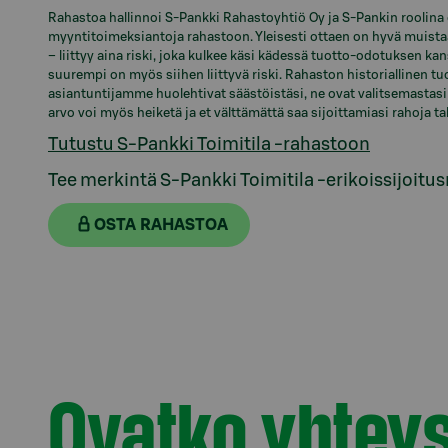
Rahastoa hallinnoi S-Pankki Rahastoyhtiö Oy ja S-Pankin roolina on
myyntitoimeksiantoja rahastoon. Yleisesti ottaen on hyvä muista
– liittyy aina riski, joka kulkee käsi kädessä tuotto-odotuksen ka
suurempi on myös siihen liittyvä riski. Rahaston historiallinen tu
asiantuntijamme huolehtivat säästöistäsi, ne ovat valitsemastasi 
arvo voi myös heiketä ja et välttämättä saa sijoittamiasi rahoja ta
Tutustu S-Pankki Toimitila -rahastoon
Tee merkintä S-Pankki Toimitila -erikoissijoitu
OSTA RAHASTOA
Ovatko yhteys