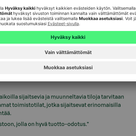
 toimistoja
eistöjen vuokraustoiminta on ollut aktiivista ja
iketiloja, joilla myynti on vilkastunut.
ähes 40 % rahaston vuokratuotoista.
ovat palautuneet koronaa edeltäneille tasoille tai
ikoilla sijaitsevia ja muunneltavia tiloja tarvitaan
at toimistotilat, jotka sijaitsevat erinomaisilla
ntää.
astoon, jolla on hyvä tuotto-odotus.”