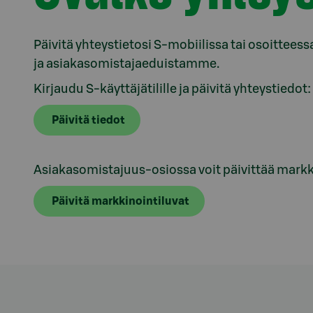
Päivitä yhteystietosi S-mobiilissa tai osoitteess
ja asiakasomistajaeduistamme.
Kirjaudu S-käyttäjätilille ja päivitä yhteystiedot:
Päivitä tiedot
Asiakasomistajuus-osiossa voit päivittää markk
Päivitä markkinointiluvat