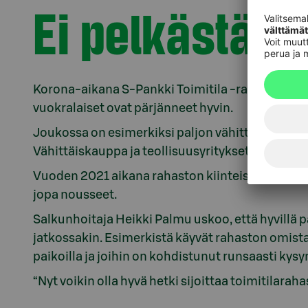
Ei pelkästään
Korona-aikana S-Pankki Toimitila -rahaston kiint
vuokralaiset ovat pärjänneet hyvin.
Joukossa on esimerkiksi paljon vähittäiskaupan li
Vähittäiskauppa ja teollisuusyritykset tuovat l
Vuoden 2021 aikana rahaston kiinteistöjen arvot 
jopa nousseet.
Salkunhoitaja Heikki Palmu uskoo, että hyvillä pa
jatkossakin. Esimerkistä käyvät rahaston omistam
paikoilla ja joihin on kohdistunut runsaasti kysy
“Nyt voikin olla hyvä hetki sijoittaa toimitilarah