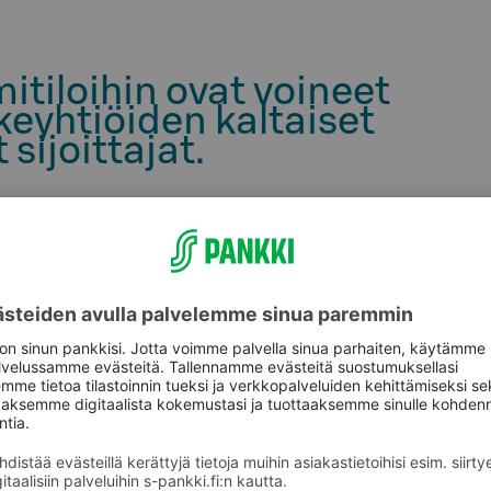
mitiloihin ovat voineet
äkeyhtiöiden kaltaiset
 sijoittajat.
a vain eläkeyhtiöiden kaltaiset institutionaaliset
ajille hyvän mahdollisuuden päästä kiinni näin isoon
 kiinteistöihin, pääasiassa liiketiloihin ja
uurimmissa kaupungeissa, valtaosa
issä. Suurimmankin vuokralaisen osuus