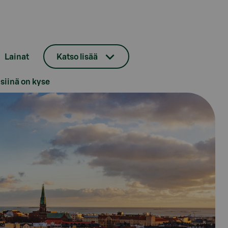
Lainat
Katso lisää
 siinä on kyse