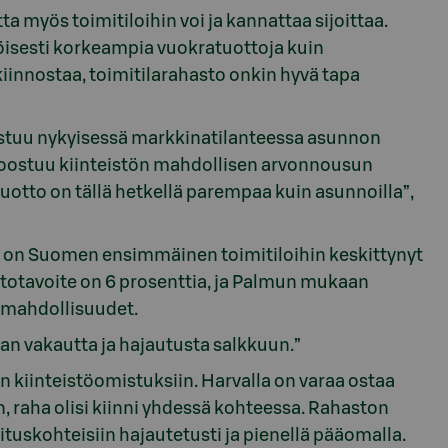
a myös toimitiloihin voi ja kannattaa sijoittaa.
ntöisesti korkeampia vuokratuottoja kuin
iinnostaa, toimitilarahasto onkin hyvä tapa
stuu nykyisessä markkinatilanteessa asunnon
koostuu kiinteistön mahdollisen arvonnousun
uotto on tällä hetkellä parempaa kuin asunnoilla”,
ka on Suomen ensimmäinen toimitiloihin keskittynyt
ttotavoite on 6 prosenttia, ja Palmun mukaan
 mahdollisuudet.
aan vakautta ja hajautusta salkkuun.”
n kiinteistöomistuksiin. Harvalla on varaa ostaa
n, raha olisi kiinni yhdessä kohteessa. Rahaston
ituskohteisiin hajautetusti ja pienellä pääomalla.