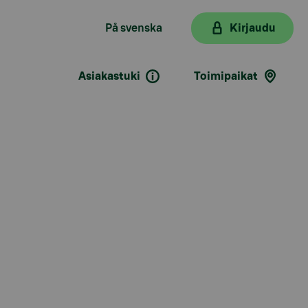
På svenska
Kirjaudu
Asiakastuki
Toimipaikat