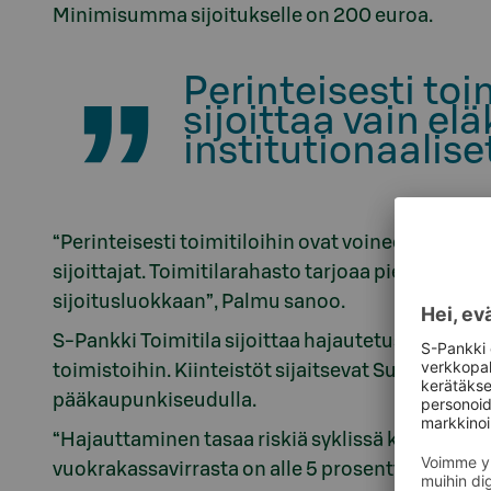
Minimisumma sijoitukselle on 200 euroa.
Perinteisesti toi
sijoittaa vain el
institutionaaliset
“Perinteisesti toimitiloihin ovat voineet sijoitta
sijoittajat. Toimitilarahasto tarjoaa piensijoitt
sijoitusluokkaan”, Palmu sanoo.
S-Pankki Toimitila sijoittaa hajautetusti erilaisiin
toimistoihin. Kiinteistöt sijaitsevat Suomen s
pääkaupunkiseudulla.
“Hajauttaminen tasaa riskiä syklissä kuin sykl
vuokrakassavirrasta on alle 5 prosenttia.”