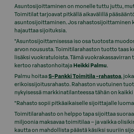
Asuntosijoittaminen on monelle tuttu juttu, mutt
Toimitilat tarjoavat pitkällä aikavälillä pääsää
asuntosijoittaminen. Jos rahastosijoittaminen k
hajauttaa sijoituksia.
“Asuntosijoittamisessa iso osa tuotosta muodo
arvon noususta. Toimitilarahaston tuotto taas 
lisäksi vuokratuloista. Tämä vuokrakassavirran t
kertoo rahastonhoitaja
Heikki Palmu
.
Palmu hoitaa
S-Pankki Toimitila -rahastoa
, jo
erikoissijoitusrahasto. Rahaston vuotuinen tuo
nykyisessä markkinatilanteessa tähän on kaikki
“Rahasto sopii pitkäaikaiselle sijoittajalle luom
Toimitilarahasto on helppo tapa sijoittaa suoraa
miljoonia maksavaa toimitilaa – ja vaikka olisiki
kautta on mahdollista päästä käsiksi suuriin sijo