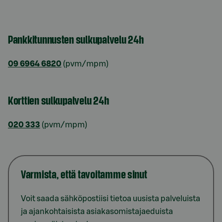
Pankkitunnusten sulkupalvelu 24h
09 6964 6820
(pvm/mpm)
Korttien sulkupalvelu 24h
020 333
(pvm/mpm)
Varmista, että tavoitamme sinut
Voit saada sähköpostiisi tietoa uusista palveluista
ja ajankohtaisista asiakasomistajaeduista