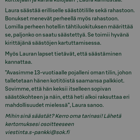
Laura säästää erilliselle säästötilille sekä rahastoon.
Bonukset menevät perheellä myös rahastoon.
Lomilla perheen hotellin tähtiluokituksen määrittää
se, paljonko on saatu säästettyä. Se toimii hyvänä
kirittäjänä säästöjen kartuttamisessa.
Myös Lauran lapset tietävät, että säästäminen
kannattaa.
”Avasimme 13-vuotiaalle pojalleni oman tilin, johon
talletetaan hänen kotitöistä saamansa palkkiot.
Sovimme, että hän keksii itselleen sopivan
säästökohteen ja näin, että heti alkoi raksuttaa eri
mahdollisuudet mielessä”, Laura sanoo.
Mihin sinä säästät? Kerro oma tarinasi! Lähetä
kertomuksesi osoitteeseen
viestinta.s-pankki@sok.fi