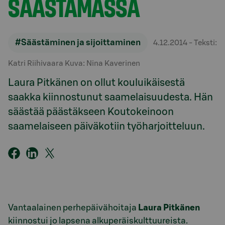
SÄÄSTÄMÄSSÄ
#Säästäminen ja sijoittaminen
4.12.2014
- Teksti:
Katri Riihivaara Kuva: Nina Kaverinen
Laura Pitkänen on ollut kouluikäisestä
saakka kiinnostunut saamelaisuudesta. Hän
säästää päästäkseen Koutokeinoon
saamelaiseen päiväkotiin työharjoitteluun.
Vantaalainen perhepäivähoitaja
Laura Pitkänen
kiinnostui jo lapsena alkuperäiskulttuureista.