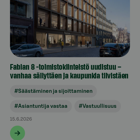
Fabian 8 -toimistokiinteistö uudistuu –
vanhaa säilyttäen ja kaupunkia tiivistäen
#Säästäminen ja sijoittaminen
#Asiantuntija vastaa
#Vastuullisuus
15.6.2026