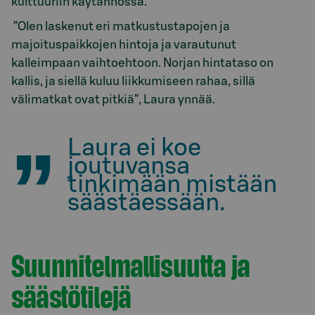
kulttuuriin käytännössä.
”Olen laskenut eri matkustustapojen ja
majoituspaikkojen hintoja ja varautunut
kalleimpaan vaihtoehtoon. Norjan hintataso on
kallis, ja siellä kuluu liikkumiseen rahaa, sillä
välimatkat ovat pitkiä”, Laura ynnää.
Laura ei koe
joutuvansa
tinkimään mistään
säästäessään.
Suunnitelmallisuutta ja
säästötilejä