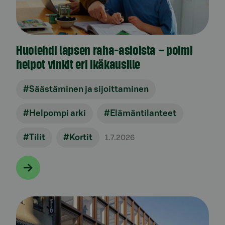
Huolehdi lapsen raha-asioista – poimi
helpot vinkit eri ikäkausille
#Säästäminen ja sijoittaminen
#Helpompi arki
#Elämäntilanteet
#Tilit
#Kortit
1.7.2026