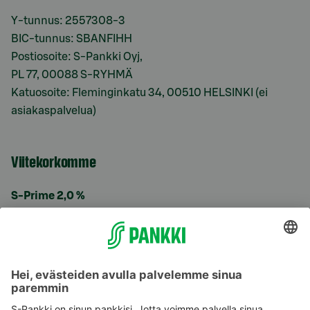
Y-tunnus: 2557308-3
BIC-tunnus: SBANFIHH
Postiosoite: S-Pankki Oyj,
PL 77, 00088 S-RYHMÄ
Katuosoite: Fleminginkatu 34, 00510 HELSINKI (ei
asiakaspalvelua)
Viitekorkomme
S-Prime 2,0 %