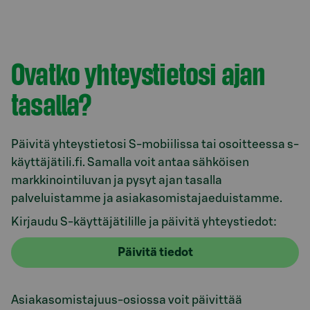
Ovatko yhteystietosi ajan
tasalla?
Päivitä yhteystietosi S-mobiilissa tai osoitteessa s-
käyttäjätili.fi. Samalla voit antaa sähköisen
markkinointiluvan ja pysyt ajan tasalla
palveluistamme ja asiakasomistajaeduistamme.
Kirjaudu S-käyttäjätilille ja päivitä yhteystiedot:
Päivitä tiedot
Asiakasomistajuus-osiossa voit päivittää