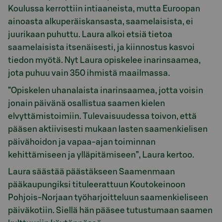
Koulussa kerrottiin intiaaneista, mutta Euroopan
ainoasta alkuperäiskansasta, saamelaisista, ei
juurikaan puhuttu. Laura alkoi etsiä tietoa
saamelaisista itsenäisesti, ja kiinnostus kasvoi
tiedon myötä. Nyt Laura opiskelee inarinsaamea,
jota puhuu vain 350 ihmistä maailmassa.
”Opiskelen uhanalaista inarinsaamea, jotta voisin
jonain päivänä osallistua saamen kielen
elvyttämistoimiin. Tulevaisuudessa toivon, että
pääsen aktiivisesti mukaan lasten saamenkielisen
päivähoidon ja vapaa-ajan toiminnan
kehittämiseen ja ylläpitämiseen”, Laura kertoo.
Laura säästää päästäkseen Saamenmaan
pääkaupungiksi tituleerattuun Koutokeinoon
Pohjois-Norjaan työharjoitteluun saamenkieliseen
päiväkotiin. Siellä hän pääsee tutustumaan saamen