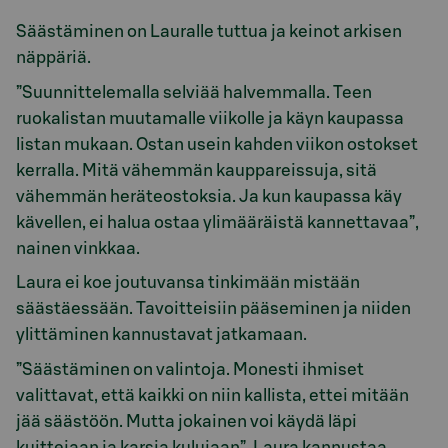
Säästäminen on Lauralle tuttua ja keinot arkisen
näppäriä.
”Suunnittelemalla selviää halvemmalla. Teen
ruokalistan muutamalle viikolle ja käyn kaupassa
listan mukaan. Ostan usein kahden viikon ostokset
kerralla. Mitä vähemmän kauppareissuja, sitä
vähemmän heräteostoksia. Ja kun kaupassa käy
kävellen, ei halua ostaa ylimääräistä kannettavaa”,
nainen vinkkaa.
Laura ei koe joutuvansa tinkimään mistään
säästäessään. Tavoitteisiin pääseminen ja niiden
ylittäminen kannustavat jatkamaan.
”Säästäminen on valintoja. Monesti ihmiset
valittavat, että kaikki on niin kallista, ettei mitään
jää säästöön. Mutta jokainen voi käydä läpi
kuittejaan ja karsia kulujaan”, Laura kannustaa.