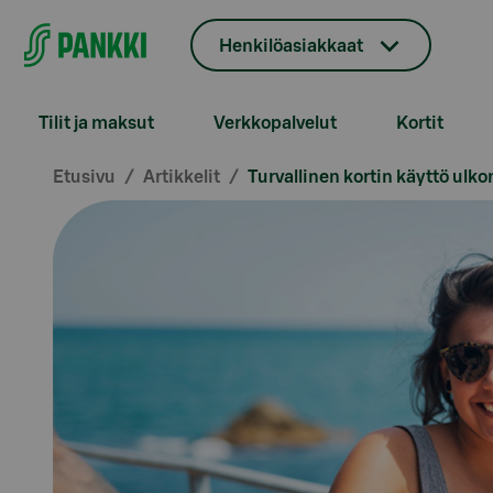
Siirry suoraan sisältöön
Henkilöasiakkaat
Tilit ja maksut
Verkkopalvelut
Kortit
Etusivu
Artikkelit
Turvallinen kortin käyttö ul