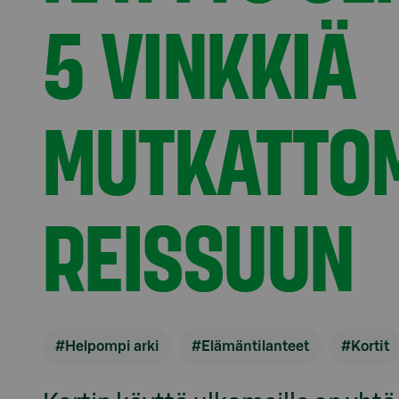
5 VINKKIÄ
MUTKATTO
REISSUUN
#Helpompi arki
#Elämäntilanteet
#Kortit