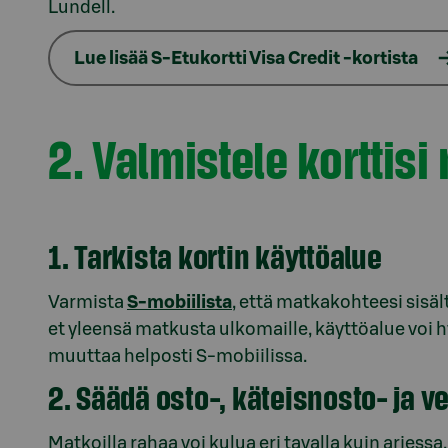
Lundell.
Lue lisää S-Etukortti Visa Credit -kortista
2. Valmistele korttis
1. Tarkista kortin käyttöalue
Varmista
S-mobiilista
, että matkakohteesi sisäl
et yleensä matkusta ulkomaille, käyttöalue voi h
muuttaa helposti S-mobiilissa.
2. Säädä osto-, käteisnosto- ja v
Matkoilla rahaa voi kulua eri tavalla kuin arjessa