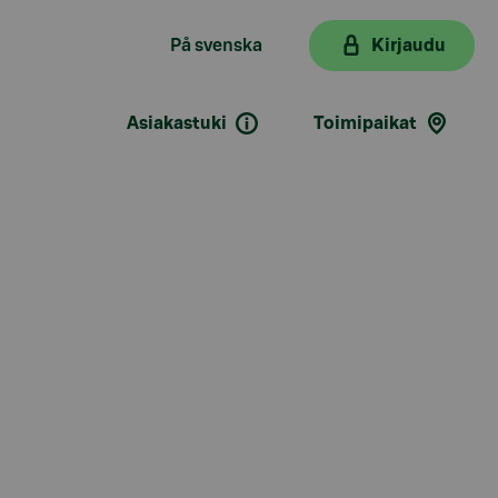
På svenska
Kirjaudu
Asiakastuki
Toimipaikat