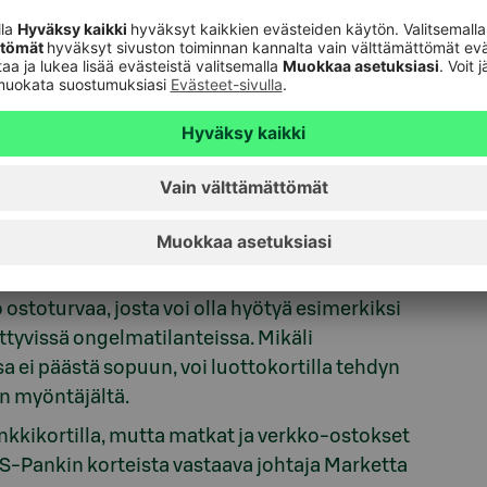
 maksaminen onkin helppoa lähes kaikkialla
 reissuun selvästi enemmän mielenrauhaa.
ua matkavarausten teon yhteydessä. S-Pankin
ittelee esimerkiksi hotelli- ja lentovarausten
 luottokortilla
stoturvaa, josta voi olla hyötyä esimerkiksi
ittyvissä ongelmatilanteissa. Mikäli
sa ei päästä sopuun, voi luottokortilla tehdyn
in myöntäjältä.
kkikortilla, mutta matkat ja verkko-ostokset
oo S-Pankin korteista vastaava johtaja Marketta