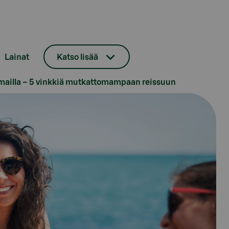
Lainat
Katso lisää
komailla – 5 vinkkiä mutkattomampaan reissuun