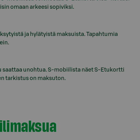
isin omaan arkeesi sopiviksi.
sytyistä ja hylätyistä maksuista. Tapahtumia
ein.
 saattaa unohtua. S-mobiilista näet S-Etukortti
en tarkistus on maksuton.
iilimaksua