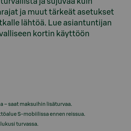
turvallista ja sujuvaa kuin
rajat ja muut tärkeät asetukset
kalle lähtöä. Lue asiantuntijan
rvalliseen kortin käyttöön
la – saat maksuihin lisäturvaa.
yttöalue S-mobiilissa ennen reissua.
lukusi turvassa.