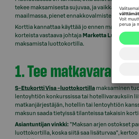
tekee maksamisesta sujuvaa, ja vaikka kortilla
maailmassa, pienet ennakkovalmistelut tuovat
Korttia kannattaa käyttää jo ennen matkan alk
korteista vastaava johtaja
Marketta Lundell
suos
maksamista luottokortilla.
1. Tee matkavaraukset
S-Etukortti Visa -luottokortilla
maksaminen tuo o
lentoyhtiön konkurssissa tai hotellivarauksiin li
matkanjärjestäjän, hotellin tai lentoyhtiön kans
maksun saada tietyissä tilanteissa takaisin kort
Asiantuntijan vinkki:
”Maksan arjen ostokset pan
luottokortilla, koska siitä saa lisäturvaa”, kert