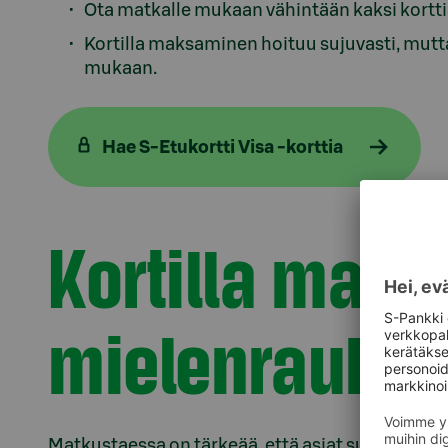
Ota matkalle mukaan vähintään kaksi korttia 
Kortilla maksaminen hoituu sujuvasti, mutta
mukaan.
Hae S-Etukortti Visa -korttia
Kortilla mak
mielenrauha
Matkustaessa on tärkeää, että asiat sujuvat mut