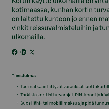
Kortin käyttö ulkomailla on yhtä 
kotimaassa, kunhan kortin turva
on laitettu kuntoon jo ennen mat
vinkit reissuvalmisteluihin ja tu
ulkomailla.
Tiivistelmä:
Tee matkaan liittyvät varaukset luottokortil
Tarkista korttisi turvarajat, PIN-koodi ja kä
Suosi lähi- tai mobiilimaksua ja pidä tunnus