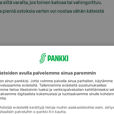
siltä varalta, jos toinen katoaa tai vahingoittuu.
 pieniä ostoksia varten voi nostaa vähän käteistä
saminen tuo
a
kattomasti ilman turhaa säätöä. Kortin käyttö