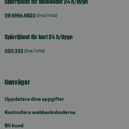
Spärrtjänst för bankkoder 24 h/dygn
09 6964 6820
(lna/mta)
Spärrtjänst för kort 24 h/dygn
020 333
(lna/mta)
Genvägar
Uppdatera dina uppgifter
Kontrollera webbankskoderna
Bli kund