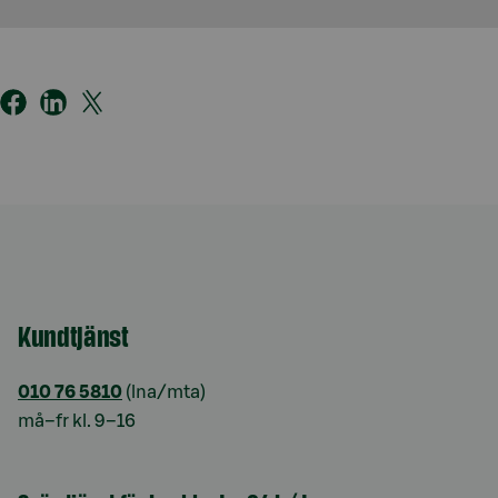
Kundtjänst
010 76 5810
(lna/mta)
må–fr kl. 9–16