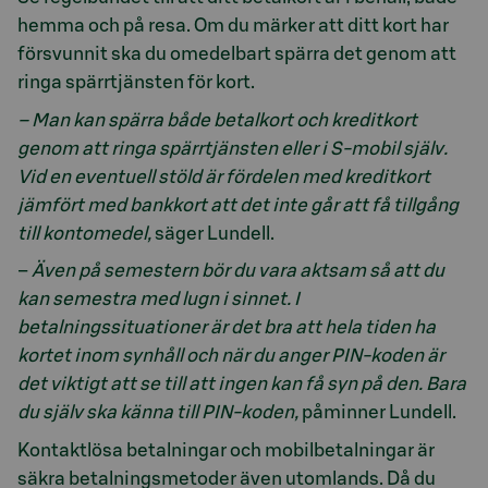
hemma och på resa. Om du märker att ditt kort har
försvunnit ska du omedelbart spärra det genom att
ringa spärrtjänsten för kort.
– Man kan spärra både betalkort och kreditkort
genom att ringa spärrtjänsten eller i S-mobil själv.
Vid en eventuell stöld är fördelen med kreditkort
jämfört med bankkort att det inte går att få tillgång
till kontomedel,
säger Lundell.
–
Även på semestern bör du vara aktsam så att du
kan semestra med lugn i sinnet. I
betalningssituationer är det bra att hela tiden ha
kortet inom synhåll och när du anger PIN-koden är
det viktigt att se till att ingen kan få syn på den. Bara
du själv ska känna till PIN-koden,
påminner Lundell.
Kontaktlösa betalningar och mobilbetalningar är
säkra betalningsmetoder även utomlands. Då du