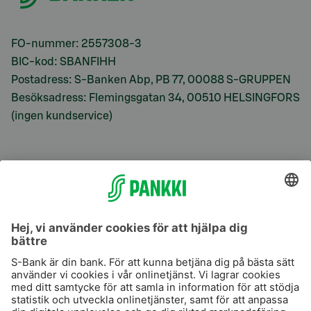
FO-nummer: 2557308-3
BIC-kod: SBANFIHH
Postadress: S-Banken Abp, PB 77, 00088 S-GRUPPEN
Besöksadress: Flemingsgatan 34, 00510 HELSINGFORS
(ingen kundservice)
S-Prime
S-Prime 2,0 %