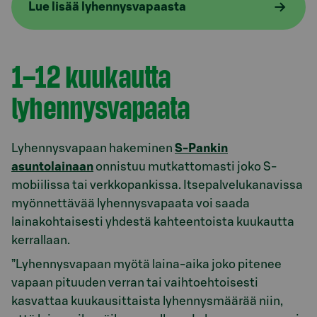
Lue lisää lyhennysvapaasta
1–12 kuukautta
lyhennysvapaata
Lyhennysvapaan hakeminen
S‑Pankin
asuntolainaan
onnistuu mutkattomasti joko S-
mobiilissa tai verkkopankissa. Itsepalvelukanavissa
myönnettävää lyhennysvapaata voi saada
lainakohtaisesti yhdestä kahteentoista kuukautta
kerrallaan.
”Lyhennysvapaan myötä laina‑aika joko pitenee
vapaan pituuden verran tai vaihtoehtoisesti
kasvattaa kuukausittaista lyhennysmäärää niin,