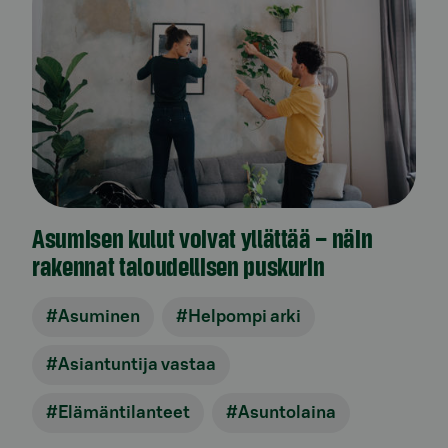
Asumisen kulut voivat yllättää – näin
rakennat taloudellisen puskurin
#Asuminen
#Helpompi arki
#Asiantuntija vastaa
#Elämäntilanteet
#Asuntolaina