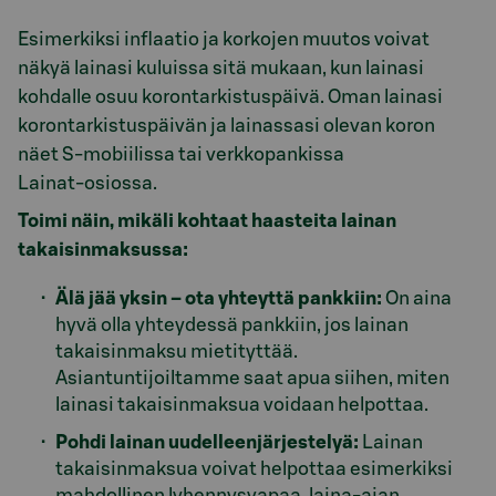
Esimerkiksi inflaatio ja korkojen muutos voivat
näkyä lainasi kuluissa sitä mukaan, kun lainasi
kohdalle osuu korontarkistuspäivä. Oman lainasi
korontarkistuspäivän ja lainassasi olevan koron
näet S‑mobiilissa tai verkkopankissa
Lainat‑osiossa.
Toimi näin, mikäli kohtaat haasteita lainan
takaisinmaksussa:
Älä jää yksin – ota yhteyttä pankkiin:
On aina
hyvä olla yhteydessä pankkiin, jos lainan
takaisinmaksu mietityttää.
Asiantuntijoiltamme saat apua siihen, miten
lainasi takaisinmaksua voidaan helpottaa.
Pohdi lainan uudelleenjärjestelyä:
Lainan
takaisinmaksua voivat helpottaa esimerkiksi
mahdollinen lyhennysvapaa, laina-ajan