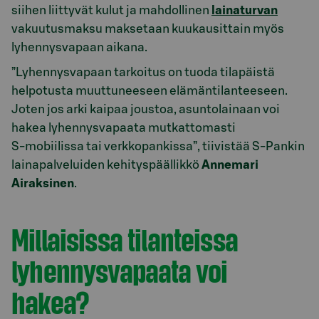
siihen liittyvät kulut ja mahdollinen
lainaturvan
vakuutusmaksu maksetaan kuukausittain myös
lyhennysvapaan aikana.
”Lyhennysvapaan tarkoitus on tuoda tilapäistä
helpotusta muuttuneeseen elämäntilanteeseen.
Joten jos arki kaipaa joustoa, asuntolainaan voi
hakea lyhennysvapaata mutkattomasti
S‑mobiilissa tai verkkopankissa”, tiivistää S-Pankin
lainapalveluiden kehityspäällikkö
Annemari
Airaksinen
.
Millaisissa tilanteissa
lyhennysvapaata voi
hakea?