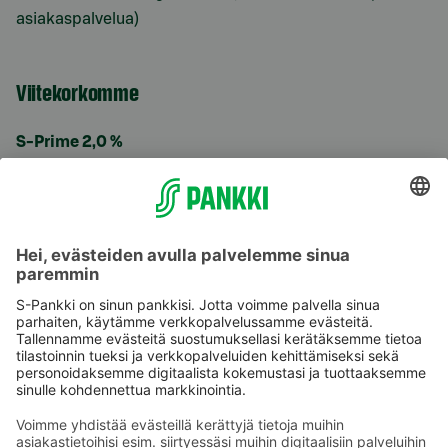
asiakaspalvelua)
Viitekorkomme
S-Prime 2,0 %
Käyttöehdot
Tietosuoja