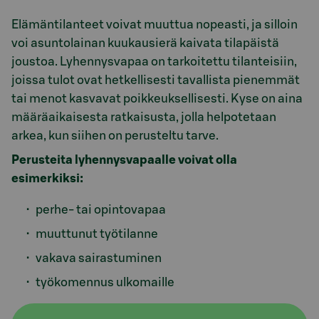
Elämäntilanteet voivat muuttua nopeasti, ja silloin
voi asuntolainan kuukausierä kaivata tilapäistä
joustoa. Lyhennysvapaa on tarkoitettu tilanteisiin,
joissa tulot ovat hetkellisesti tavallista pienemmät
tai menot kasvavat poikkeuksellisesti. Kyse on aina
määräaikaisesta ratkaisusta, jolla helpotetaan
arkea, kun siihen on perusteltu tarve.
Perusteita lyhennysvapaalle voivat olla
esimerkiksi:
perhe‑ tai opintovapaa
muuttunut työtilanne
vakava sairastuminen
työkomennus ulkomaille