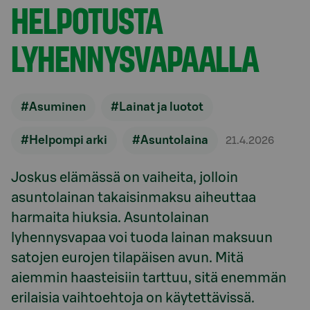
HELPOTUSTA
LYHENNYSVAPAALLA
#Asuminen
#Lainat ja luotot
#Helpompi arki
#Asuntolaina
21.4.2026
Joskus elämässä on vaiheita, jolloin
asuntolainan takaisinmaksu aiheuttaa
harmaita hiuksia. Asuntolainan
lyhennysvapaa voi tuoda lainan maksuun
satojen eurojen tilapäisen avun. Mitä
aiemmin haasteisiin tarttuu, sitä enemmän
erilaisia vaihtoehtoja on käytettävissä.