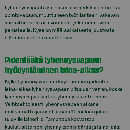
Lyhennysvapaata voi hakea esimerkiksi perhe- tai
opintovapaan, muuttuneen työtilanteen, vakavan
sairastumisen tai ulkomaan työkomennuksen
perusteella. Kyse on määräaikaisesta joustosta
elämäntilanteen muuttuessa.
Pidentääkö lyhennysvapaan
hyödyntäminen laina-aikaa?
Kyllä. Lyhennysvapaan käyttäminen pidentää
laina‑aikaa lyhennysvapaan pituuden verran, koska
lyhennysvapaa siirtää lyhennyksiä eteenpäin.
Vaihtoehtoisesti lyhennysvapaan aikana
maksamatta jääneet lainaerät voidaan jakaa
tuleville lainerille. Tämä tapa kasvattaa
kuukausittaisen lyhennyksen määrää ja laina-aika