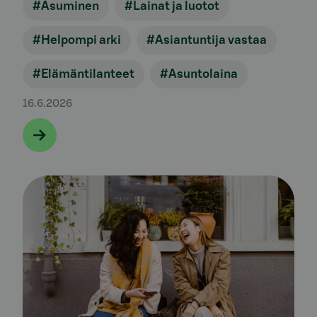
#Asuminen
#Lainat ja luotot
#Helpompi arki
#Asiantuntija vastaa
#Elämäntilanteet
#Asuntolaina
16.6.2026