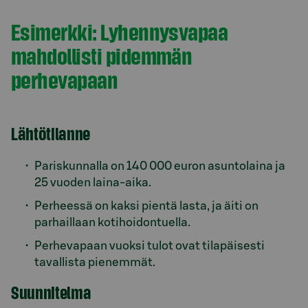
Esimerkki: Lyhennysvapaa
mahdollisti pidemmän
perhevapaan
Lähtötilanne
Pariskunnalla on 140 000 euron asuntolaina ja
25 vuoden laina‑aika.
Perheessä on kaksi pientä lasta, ja äiti on
parhaillaan kotihoidontuella.
Perhevapaan vuoksi tulot ovat tilapäisesti
tavallista pienemmät.
Suunnitelma