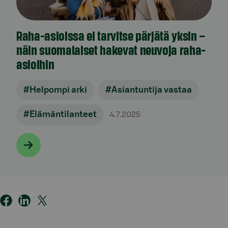
Raha-asioissa ei tarvitse pärjätä yksin –
näin suomalaiset hakevat neuvoja raha-
asioihin
#Helpompi arki
#Asiantuntija vastaa
#Elämäntilanteet
4.7.2025