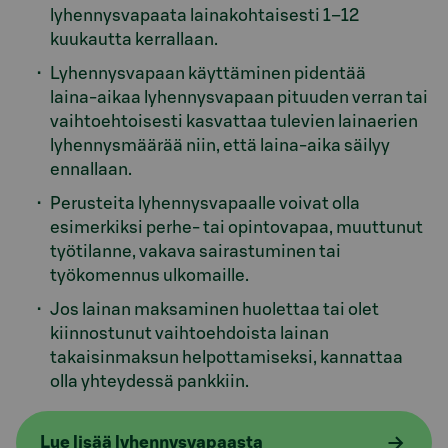
lyhennysvapaata lainakohtaisesti 1–12
kuukautta kerrallaan.
Lyhennysvapaan käyttäminen pidentää
laina‑aikaa lyhennysvapaan pituuden verran tai
vaihtoehtoisesti kasvattaa tulevien lainaerien
lyhennysmäärää niin, että laina-aika säilyy
ennallaan.
Perusteita lyhennysvapaalle voivat olla
esimerkiksi perhe‑ tai opintovapaa, muuttunut
työtilanne, vakava sairastuminen tai
työkomennus ulkomaille.
Jos lainan maksaminen huolettaa tai olet
kiinnostunut vaihtoehdoista lainan
takaisinmaksun helpottamiseksi, kannattaa
olla yhteydessä pankkiin.
Lue lisää lyhennysvapaasta