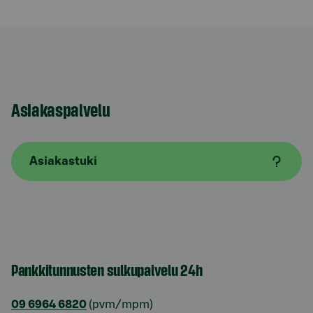
Asiakaspalvelu
Asiakastuki
Pankkitunnusten sulkupalvelu 24h
09 6964 6820
(pvm/mpm)