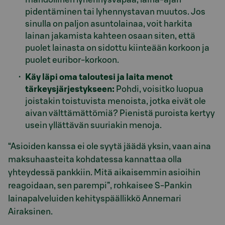
pidentäminen tai lyhennystavan muutos. Jos
sinulla on paljon asuntolainaa, voit harkita
lainan jakamista kahteen osaan siten, että
puolet lainasta on sidottu kiinteään korkoon ja
puolet euribor‑korkoon.
Käy läpi oma taloutesi ja laita menot
tärkeysjärjestykseen:
Pohdi, voisitko luopua
joistakin toistuvista menoista, jotka eivät ole
aivan välttämättömiä? Pienistä puroista kertyy
usein yllättävän suuriakin menoja.
“Asioiden kanssa ei ole syytä jäädä yksin, vaan aina
maksuhaasteita kohdatessa kannattaa olla
yhteydessä pankkiin. Mitä aikaisemmin asioihin
reagoidaan, sen parempi”, rohkaisee S-Pankin
lainapalveluiden kehityspäällikkö Annemari
Airaksinen.