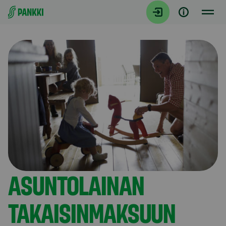
Siirry suoraan sisältöön
Artikkelit
ASUNTOLAINAN
TAKAISINMAKSUUN