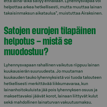
että laina-aika säilyy ennallaan. Lyhennysvapaa voi
helpottaa arkea hetkellisesti, mutta muuttaa lainan
takaisinmaksun aikataulua”, muistuttaa Airaksinen.
Satojen eurojen tilapäinen
helpotus – mistä se
muodostuu?
Lyhennysvapaan rahallinen vaikutus riippuu lainan
kuukausierän suuruudesta. Jo muutaman
kuukauden tauko lyhennyksistä voi tuoda talouteen
hetkellisesti merkittävää liikkumavaraa, kun
lainanhoitokuluista jää pois lyhennyksen osuus ja
maksettavaksi jäävät korot, lainaan liittyvät kulut
sekä mahdollinen lainaturvan vakuutusmaksu.