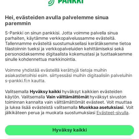
Käyttöehdot
Tietosuoja
Saavutettavuusseloste
Evästeet
Verkkopalvelujen käytön edellytykset
Ehdot ja muut asiakirjat