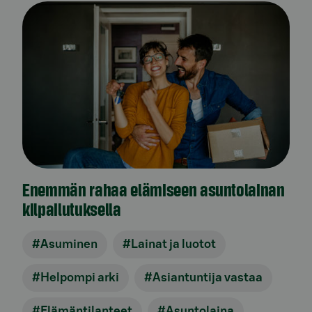
Enemmän rahaa elämiseen asuntolainan
kilpailutuksella
#Asuminen
#Lainat ja luotot
#Helpompi arki
#Asiantuntija vastaa
#Elämäntilanteet
#Asuntolaina