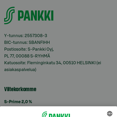
Y-tunnus: 2557308-3
BIC-tunnus: SBANFIHH
Postiosoite: S-Pankki Oyj,
PL 77, 00088 S-RYHMÄ
Katuosoite: Fleminginkatu 34, 00510 HELSINKI (ei
asiakaspalvelua)
Viitekorkomme
S-Prime 2,0 %