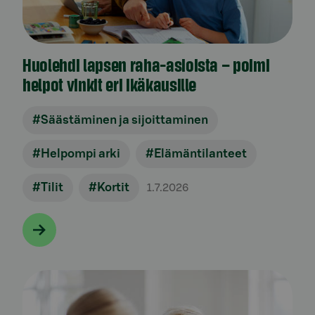
Huolehdi lapsen raha-asioista – poimi
helpot vinkit eri ikäkausille
#Säästäminen ja sijoittaminen
#Helpompi arki
#Elämäntilanteet
#Tilit
#Kortit
1.7.2026