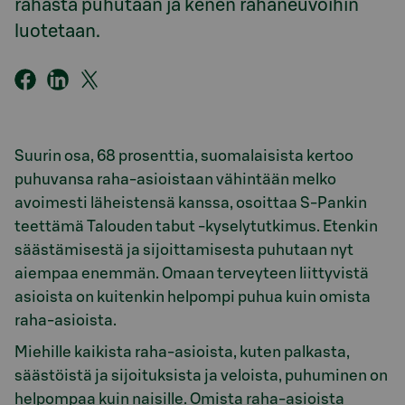
rahasta puhu
taan
ja kenen rahaneuvoihin
luo
tetaan
.
Suurin osa, 68 prosenttia, suomalaisista kertoo
puhuvansa raha-asioistaan vähintään melko
avoimesti läheistensä kanssa, osoittaa S-Pankin
teettämä Talouden tabut -kyselytutkimus. Etenkin
säästämisestä ja sijoittamisesta puhutaan nyt
aiempaa enemmän. Omaan terveyteen liittyvistä
asioista on kuitenkin helpompi puhua kuin omista
raha-asioista.
Miehille kaikista raha-asioista, kuten palkasta,
säästöistä ja sijoituksista ja veloista, puhuminen on
helpompaa kuin naisille. Omista raha-asioista