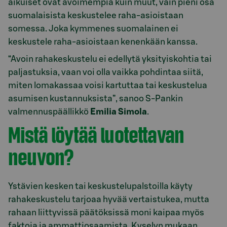
aikuiset ovat avoimempia kuin muut, vain pieni osa
suomalaisista keskustelee raha-asioistaan
somessa. Joka kymmenes suomalainen ei
keskustele raha-asioistaan kenenkään kanssa.
“Avoin rahakeskustelu ei edellytä yksityiskohtia tai
paljastuksia, vaan voi olla vaikka pohdintaa siitä,
miten lomakassaa voisi kartuttaa tai keskustelua
asumisen kustannuksista”, sanoo S-Pankin
valmennuspäällikkö
Emilia Simola
.
Mistä löytää luotettavan
neuvon?
Ystävien kesken tai keskustelupalstoilla käyty
rahakeskustelu tarjoaa hyvää vertaistukea, mutta
rahaan liittyvissä päätöksissä moni kaipaa myös
faktoja ja ammattiosaamista. Kyselyn mukaan