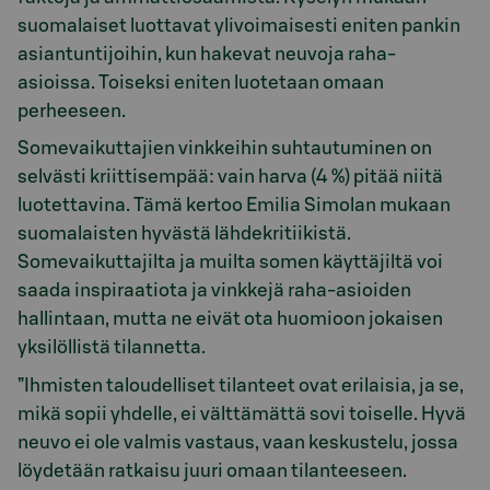
suomalaiset luottavat ylivoimaisesti eniten pankin
asiantuntijoihin, kun hakevat neuvoja raha-
asioissa. Toiseksi eniten luotetaan omaan
perheeseen.
Somevaikuttajien vinkkeihin suhtautuminen on
selvästi kriittisempää: vain harva (4 %) pitää niitä
luotettavina. Tämä kertoo Emilia Simolan mukaan
suomalaisten hyvästä lähdekritiikistä.
Somevaikuttajilta ja muilta somen käyttäjiltä voi
saada inspiraatiota ja vinkkejä raha-asioiden
hallintaan, mutta ne eivät ota huomioon jokaisen
yksilöllistä tilannetta.
”Ihmisten taloudelliset tilanteet ovat erilaisia, ja se,
mikä sopii yhdelle, ei välttämättä sovi toiselle. Hyvä
neuvo ei ole valmis vastaus, vaan keskustelu, jossa
löydetään ratkaisu juuri omaan tilanteeseen.