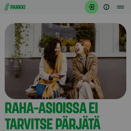
Siirry suoraan sisältöön
Artikkelit
RAHA-ASIOISSA EI
TARVITSE PÄRJÄTÄ