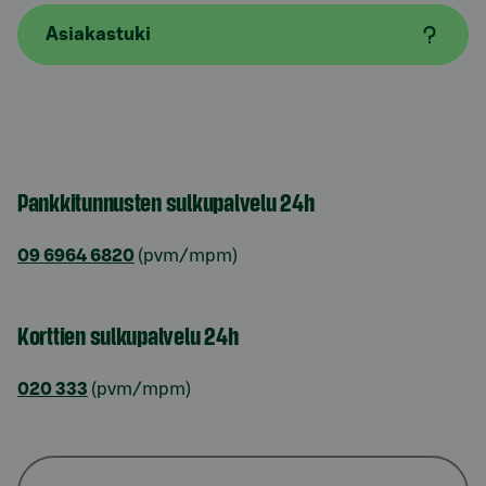
Asiakastuki
Pankkitunnusten sulkupalvelu 24h
09 6964 6820
(pvm/mpm)
Korttien sulkupalvelu 24h
020 333
(pvm/mpm)