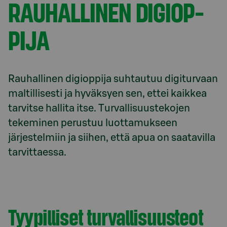
RAU­HAL­LI­NEN DI­GI­OP­
PI­JA
Rauhallinen digioppija suhtautuu digiturvaan 
maltillisesti ja hyväksyen sen, ettei kaikkea 
tarvitse hallita itse. Turvallisuustekojen 
tekeminen perustuu luottamukseen 
järjestelmiin ja siihen, että apua on saatavilla 
tarvittaessa.
Tyypilliset tur­val­li­suus­te­ot