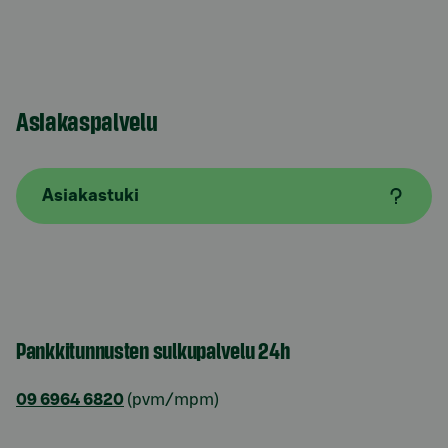
Asiakaspalvelu
Asiakastuki
Pankkitunnusten sulkupalvelu 24h
09 6964 6820
(pvm/mpm)