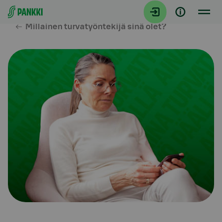
Siirry suoraan sisältöön
Millainen turvatyöntekijä sinä olet?