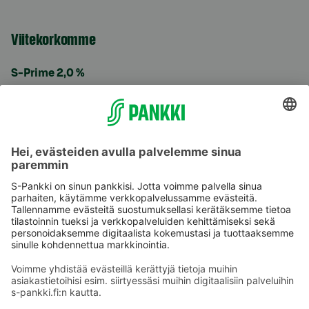
Viitekorkomme
S-Prime 2,0 %
Käyttöehdot
Tietosuoja
Saavutettavuusseloste