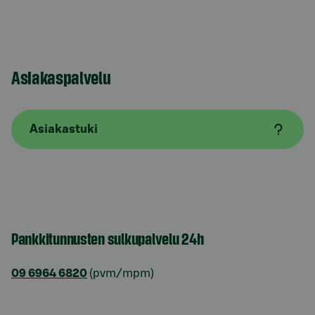
Asiakaspalvelu
Asiakastuki
Pankkitunnusten sulkupalvelu 24h
09 6964 6820
(pvm/mpm)