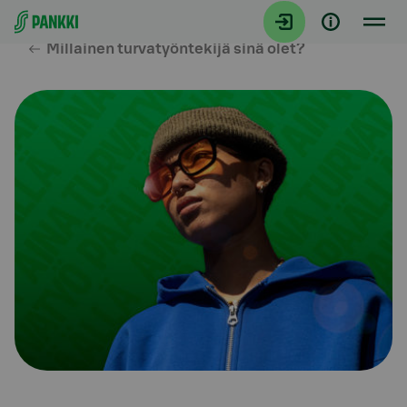
Siirry suoraan sisältöön
Millainen turvatyöntekijä sinä olet?