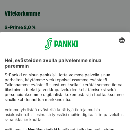
Viitekorkomme
S-Prime 2,0 %
Käyttöehdot
Tietosuoja
Saavutettavuusseloste