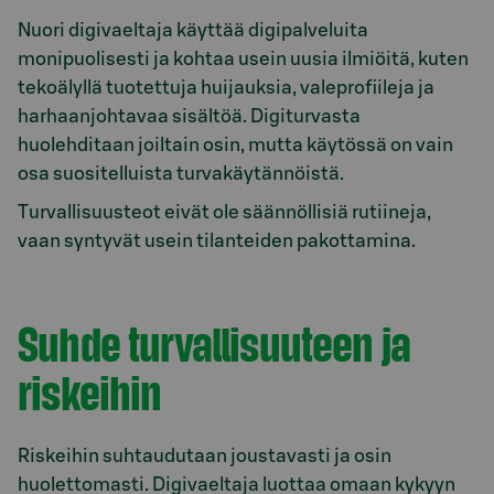
Nuori digivaeltaja käyttää digipalveluita
monipuolisesti ja kohtaa usein uusia ilmiöitä, kuten
tekoälyllä tuotettuja huijauksia, valeprofiileja ja
harhaanjohtavaa sisältöä. Digiturvasta
huolehditaan joiltain osin, mutta käytössä on vain
osa suositelluista turvakäytännöistä.
Turvallisuusteot eivät ole säännöllisiä rutiineja,
vaan syntyvät usein tilanteiden pakottamina.
Suhde turvallisuuteen ja
riskeihin
Riskeihin suhtaudutaan joustavasti ja osin
huolettomasti. Digivaeltaja luottaa omaan kykyyn