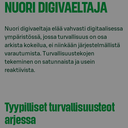
NUORI DIGIVAELTAJA
Nuori digivaeltaja elää vahvasti digitaalisessa 
ympäristössä, jossa turvallisuus on osa 
arkista kokeilua, ei niinkään järjestelmällistä 
varautumista. Turvallisuustekojen 
tekeminen on satunnaista ja usein 
reaktiivista.
Tyypilliset tur­val­li­suus­te­ot
arjessa