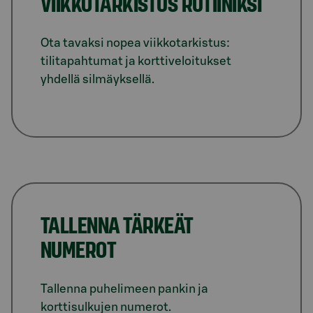
VIIKKOTARKISTUS RUTIINIKSI
Ota tavaksi nopea viikkotarkistus:
tilitapahtumat ja korttiveloitukset
yhdellä silmäyksellä.
TALLENNA TÄRKEÄT
NUMEROT
Tallenna puhelimeen pankin ja
korttisulkujen numerot.